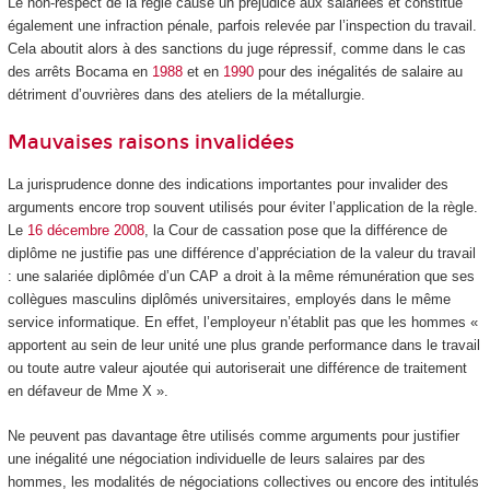
Le non-respect de la règle cause un préjudice aux salariées et constitue
également une infraction pénale, parfois relevée par l’inspection du travail.
Cela aboutit alors à des sanctions du juge répressif, comme dans le cas
des arrêts Bocama en
1988
et en
1990
pour des inégalités de salaire au
détriment d’ouvrières dans des ateliers de la métallurgie.
Mauvaises raisons invalidées
La jurisprudence donne des indications importantes pour invalider des
arguments encore trop souvent utilisés pour éviter l’application de la règle.
Le
16 décembre 2008
, la Cour de cassation pose que la différence de
diplôme ne justifie pas une différence d’appréciation de la valeur du travail
: une salariée diplômée d’un CAP a droit à la même rémunération que ses
collègues masculins diplômés universitaires, employés dans le même
service informatique. En effet, l’employeur n’établit pas que les hommes «
apportent au sein de leur unité une plus grande performance dans le travail
ou toute autre valeur ajoutée qui autoriserait une différence de traitement
en défaveur de Mme X ».
Ne peuvent pas davantage être utilisés comme arguments pour justifier
une inégalité une négociation individuelle de leurs salaires par des
hommes, les modalités de négociations collectives ou encore des intitulés