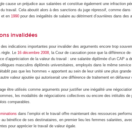
gle cause un préjudice aux salariées et constitue également une infraction pén
n du travail. Cela aboutit alors à des sanctions du juge répressif, comme dans
8
et en
1990
pour des inégalités de salaire au détriment d’ouvrières dans des at
ons invalidées
des indications importantes pour invalider des arguments encore trop souvent
a règle. Le
16 décembre 2008
, la Cour de cassation pose que la différence de
ence d’appréciation de la valeur du travail : une salariée diplômée d’un CAP a 
ollègues masculins diplômés universitaires, employés dans le même service 
’établit pas que les hommes « apportent au sein de leur unité une plus grand
e autre valeur ajoutée qui autoriserait une différence de traitement en défaveu
e être utilisés comme arguments pour justifier une inégalité une négociation
hommes, les modalités de négociations collectives ou encore des intitulés de
plois comparables.
riminations
dans l’emploi et le travail offre maintenant des ressources perform
le au bénéfice de ses destinataires, en premier lieu les femmes salariées, a
ntes pour apprécier le travail de valeur égale.