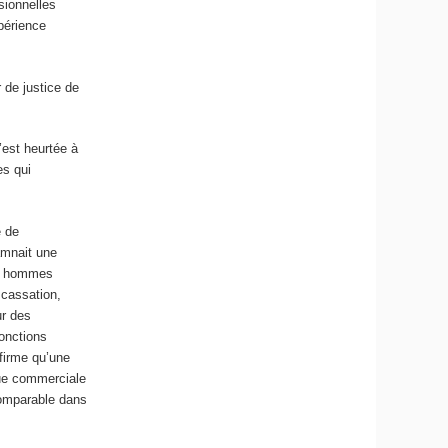
sionnelles
xpérience
 de justice de
’est heurtée à
es qui
é de
amnait une
és hommes
 cassation,
ur des
onctions
nfirme qu’une
que commerciale
comparable dans