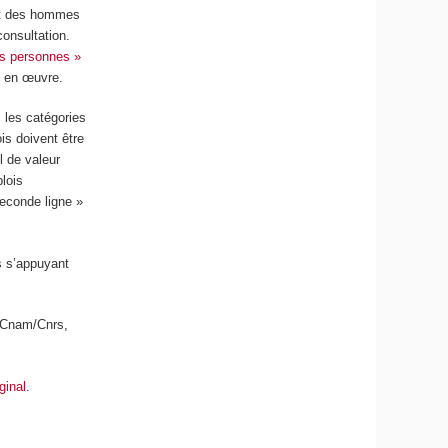
 et des hommes
consultation.
des personnes »
s en œuvre.
, les catégories
is doivent être
l de valeur
lois
econde ligne »
es s’appuyant
se/Cnam/Cnrs,
iginal
.