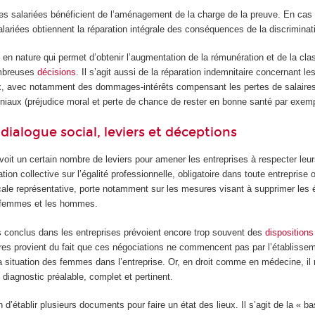
les salariées bénéficient de l’aménagement de la charge de la preuve. En ca
salariées obtiennent la réparation intégrale des conséquences de la discriminat
on en nature qui permet d’obtenir l’augmentation de la rémunération et de la clas
ombreuses
décisions
. Il s’agit aussi de la réparation indemnitaire concernant les
x, avec notamment des dommages-intérêts compensant les pertes de salaires,
oniaux (préjudice moral et perte de chance de rester en bonne santé par exemp
e dialogue social, leviers et déceptions
révoit un certain nombre de leviers pour amener les entreprises à respecter leu
tion collective sur l’égalité professionnelle, obligatoire dans toute entreprise
cale représentative, porte notamment sur les mesures visant à supprimer les 
s femmes et les hommes.
 conclus dans les entreprises prévoient encore trop souvent des
disposition
s provient du fait que ces négociations ne commencent pas par l’établissem
a situation des femmes dans l’entreprise. Or, en droit comme en médecine, il 
diagnostic préalable, complet et pertinent.
ion d’établir plusieurs documents pour faire un état des lieux. Il s’agit de la «