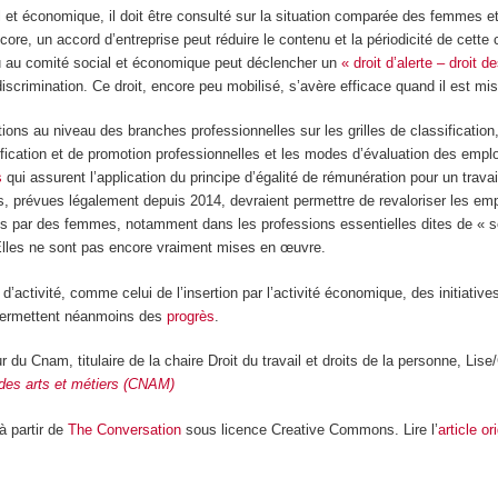
 et économique, il doit être consulté sur la situation comparée des femmes
ncore, un accord d’entreprise peut réduire le contenu et la périodicité de cette 
lu au comité social et économique peut déclencher un
« droit d’alerte – droit 
scrimination. Ce droit, encore peu mobilisé, s’avère efficace quand il est mi
tions au niveau des branches professionnelles sur les grilles de classification
sification et de promotion professionnelles et les modes d’évaluation des emplo
s
qui assurent l’application du principe d’égalité de rémunération pour un travai
s, prévues légalement depuis 2014, devraient permettre de revaloriser les emp
s par des femmes, notamment dans les professions essentielles dites de « s
lles ne sont pas encore vraiment mises en œuvre.
d’activité, comme celui de l’insertion par l’activité économique, des initiativ
e permettent néanmoins des
progrès
.
r du Cnam, titulaire de la chaire Droit du travail et droits de la personne, Li
 des arts et métiers (CNAM)
 à partir de
The Conversation
sous licence Creative Commons. Lire l’
article or