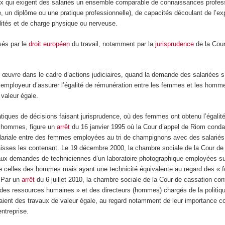
aux qui exigent des salariés un ensemble comparable de connaissances profes
e, un diplôme ou une pratique professionnelle), de capacités découlant de l’e
lités et de charge physique ou nerveuse.
sés par le
droit européen
du travail, notamment par la
jurisprudence
de la Cour
 œuvre dans le cadre d’actions judiciaires, quand la demande des salariées s
l’employeur d’assurer l’égalité de rémunération entre les femmes et les homm
 valeur égale.
iques de décisions faisant jurisprudence, où des femmes ont obtenu l’égalit
 hommes, figure un
arrêt
du 16 janvier 1995 où la Cour d’appel de Riom cond
 salariale entre des femmes employées au tri de champignons avec des salari
isses les contenant. Le 19 décembre 2000, la chambre sociale de la Cour de
ux demandes de techniciennes d’un laboratoire photographique employées s
e celles des hommes mais ayant une technicité équivalente au regard des « f
. Par un
arrêt
du 6 juillet 2010, la chambre sociale de la Cour de cassation co
 des ressources humaines » et des directeurs (hommes) chargés de la politi
uaient des travaux de valeur égale, au regard notamment de leur importance 
entreprise.