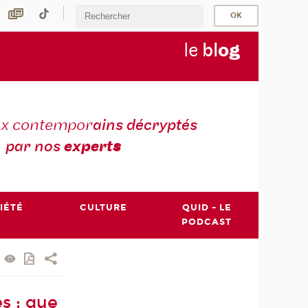
le
bl
o
g
ux contempor
ains décryptés
par nos
expert
s
IÉTÉ
CULTURE
QUID - LE
PODCAST
s : que