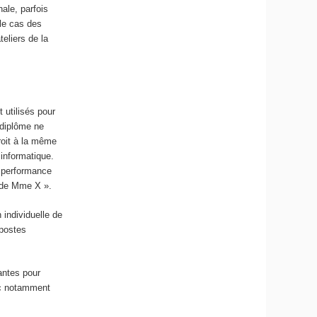
ale, parfois
 le cas des
eliers de la
 utilisés pour
 diplôme ne
droit à la même
informatique.
e performance
r de Mme X ».
 individuelle de
 postes
antes pour
vec notamment