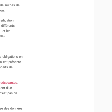
s de succès de
ion.
sification,
 différents
 et les
le).
rs obligations en
 où est présente
écarts de
s décevantes
.
ent d’un
n’est pas de
 base des données