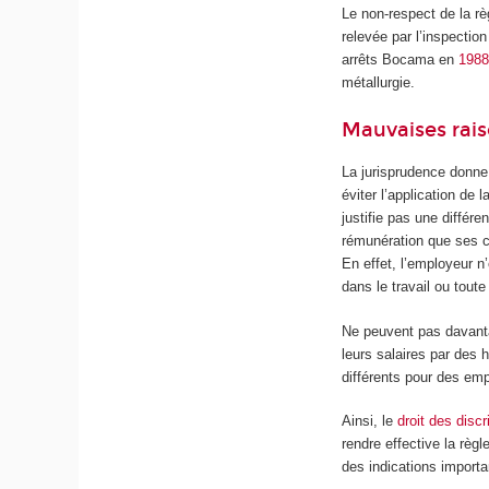
Le non-respect de la rè
relevée par l’inspectio
arrêts Bocama en
198
métallurgie.
Mauvaises rais
La jurisprudence donne 
éviter l’application de l
justifie pas une différ
rémunération que ses c
En effet, l’employeur n
dans le travail ou tout
Ne peuvent pas davantag
leurs salaires par des 
différents pour des em
Ainsi, le
droit des disc
rendre effective la règ
des indications importa