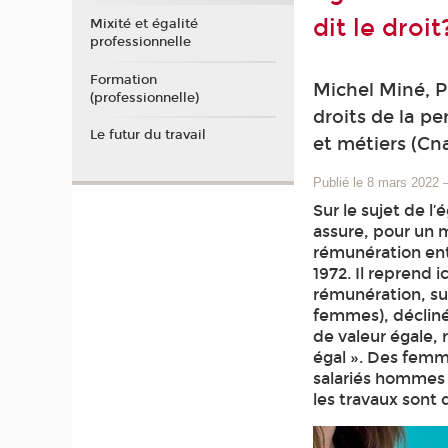
dit le droit
Mixité et égalité
professionnelle
Formation
Michel Miné, Pr
(professionnelle)
droits de la p
Le futur du travail
et métiers (C
Publié le 8 mars 2022
Sur le sujet de l’
assure, pour un m
rémunération ent
1972. Il reprend i
rémunération, sur
femmes), déclinée
de valeur égale, r
égal ». Des femm
salariés hommes 
les travaux sont 