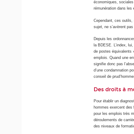
économiques, sociales
rémunération dans les 
Cependant, ces outils,
sujet, ne s’avèrent pas
Depuis les ordonnances 
la BDESE. L’index, lui
de postes équivalents »
emplois. Quand une entr
signifie donc pas l’abs
d’une condamnation pou
conseil de prud’hommes
Des droits à m
Pour établir un diagno
hommes exercent des fo
pour les emplois très 
déroulements de carriè
des niveaux de format