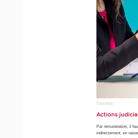
©pixabay
Actions judici
Par rémunération, il fa
indirectement, en rais