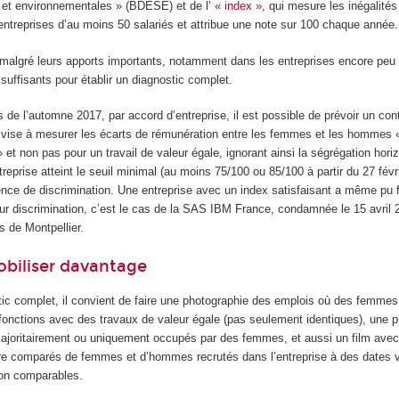
 et environnementales » (BDESE) et de l’
« index »
, qui mesure les inégalités
entreprises d’au moins 50 salariés et attribue une note sur 100 chaque année.
 malgré leurs apports importants, notamment dans les entreprises encore peu i
 suffisants pour établir un diagnostic complet.
de l’automne 2017, par accord d’entreprise, il est possible de prévoir un con
, vise à mesurer les écarts de rémunération entre les femmes et les hommes «
 et non pas pour un travail de valeur égale, ignorant ainsi la ségrégation hori
eprise atteint le seuil minimal (au moins 75/100 ou 85/100 à partir du 27 févri
ence de discrimination. Une entreprise avec un index satisfaisant a même pu fa
r discrimination, c’est le cas de la SAS IBM France, condamnée le 15 avril 2
 de Montpellier.
obiliser davantage
stic complet, il convient de faire une photographie des emplois où des femmes
nctions avec des travaux de valeur égale (pas seulement identiques), une p
majoritairement ou uniquement occupés par des femmes, et aussi un film avec
re comparés de femmes et d’hommes recrutés dans l’entreprise à des dates 
ion comparables.