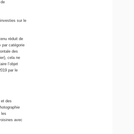
 de
nvesties sur le
tenu réduit de
 par catégorie
zontale des
er), cela ne
ire l’objet
019 par le
 et des
hotographie
 les
voisines avec