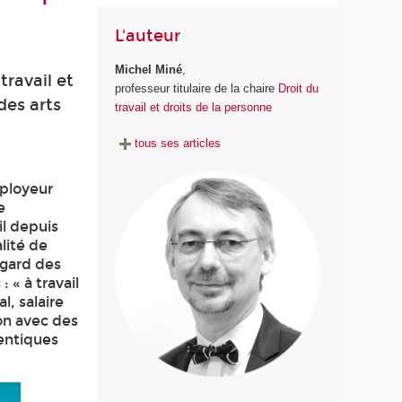
L'auteur
Michel Miné
,
travail et
professeur titulaire de la chaire
Droit du
des arts
travail et droits de la personne
tous ses articles
employeur
e
il depuis
alité de
égard des
 « à travail
l, salaire
on avec des
dentiques