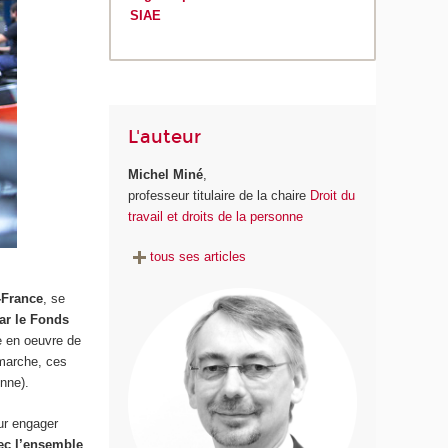
SIAE
L'auteur
Michel Miné
,
professeur titulaire de la chaire
Droit du
travail et droits de la personne
tous ses articles
-France
, se
par le Fonds
e en oeuvre de
émarche, ces
onne).
our engager
vec l’ensemble