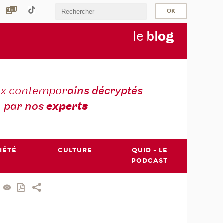
le
bl
o
g
ux contempor
ains décryptés
par nos
expert
s
IÉTÉ
CULTURE
QUID - LE
PODCAST