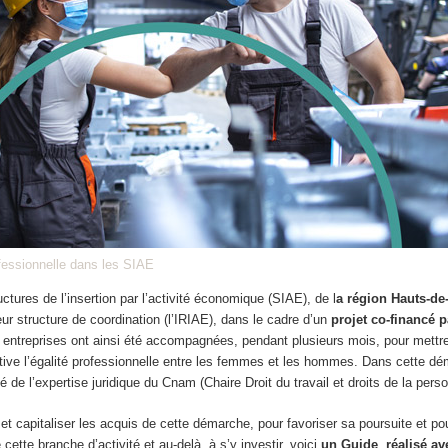
ofessionnelle dans les SIAE
uctures de l’insertion par l’activité économique (SIAE), de l
a région Hauts-de
ur structure de coordination (l’IRIAE), dans le cadre d’un
projet co-financé 
 entreprises ont ainsi été accompagnées, pendant plusieurs mois, pour mettr
ctive l’égalité professionnelle entre les femmes et les hommes. Dans cette d
é de l’expertise juridique du Cnam (Chaire Droit du travail et droits de la pers
et capitaliser les acquis de cette démarche, pour favoriser sa poursuite et p
 cette branche d’activité et au-delà, à s’y investir, voici
un Guide
,
réalisé a