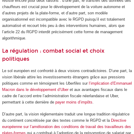
résiste encore pour deux raisons : d’une part, le transfert des données des
chauffeurs est crucial pour le développement de la voiture autonome et
d’autres projets de la plate-forme, et d’autre part, son modèle
organisationnel est incompatible avec le RGPD puisqu’il est totalement
automatisé et recourt très peu à des interventions humaines, alors que
l’article 22 du RGPD interdit précisément cette forme de management
algorithmique.
La régulation : combat social et choix
politiques
Le sol européen est confronté à deux visions contradictoires. D’une part, la
vision libérale attire les investissements étrangers grâce aux pressions
politiques comme en témoignent les
Uberfiles
sur
l’implication d’Emmanuel
Macron dans le développement d’Uber
et aux avantages fiscaux dans le
cadre de l’accord entre l’administration fiscale néerlandaise et Uber,
permettant à cette dernière de
payer moins d’impôts
.
D’autre part, la vision réglementaire traduit une longue tradition régulatrice
du continent concrétisée par des textes comme le RGPD et la
Directive
européenne sur l’amélioration des conditions de travail des travailleurs des
plates-formes
qui a contribué à l’adoption de la présomption de salariat par