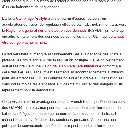
étant donné que « le succès de l’attaque menée par les pirates a résulté
d’un enchaînement de négligences ».
L’affaire
Cambridge Analytica
a été, parmi d’autres facteurs, un
accélérateur du travail de régulation effectué par l’UE, notamment à travers
le
Règlement général sur la protection des données
(RGPD) – un texte qui
encadre le traitement des données personnelles dans l’UE – qui
sera peut-
être corrigé prochainement
.
La souveraineté numérique est intimement liée à la capacité des États à
protéger les droits sociaux par la régulation politique. Or, le gouvernement
actuel fait preuve d’une
vision de la souveraineté numérique
conforme à
celle des GAFAM, sans investissements et accompagnements suffisants
pour les entreprises. Or, un contexte politique favorable à l’ubérisation est
sans doute moins résistant face aux géants du web et des dangers qu’ils
représentent pour la démocratie.
Cette vision n’est ni avantageuse pour la French tech, qui dépend toujours
des GAFAM, ni protectrice pour les travailleurs de plates-formes qui, du
fait de la dérégulation autorisée au nom de la croissance et du travail,
mènent leurs activités dans des conditions précaires. A contrario, une
politique de souveraineté numérique forte peut prendre la forme, par