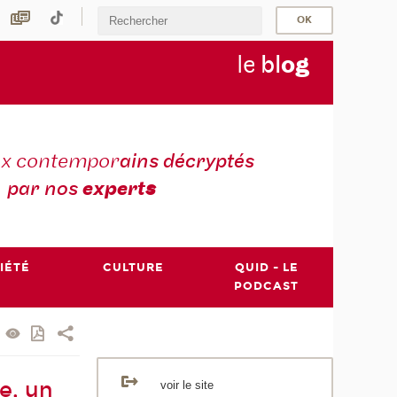
le
bl
o
g
ux contempor
ains décryptés
par nos
expert
s
IÉTÉ
CULTURE
QUID - LE
PODCAST
e, un
voir le site