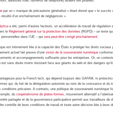
nom, adresses mail, numéros de téléphone) avaient été piratées.
ie
par un « manque de précautions généralisé » étant donné que « le succès d
a résulté d’un enchaînement de négligences ».
lytica
a été, parmi d’autres facteurs, un accélérateur du travail de régulation 
ers le
Règlement général sur la protection des données
(RGPD) – un texte qui
 personnelles dans l’UE – qui
sera peut-être corrigé prochainement
.
ue est intimement liée à la capacité des États à protéger les droits sociaux p
rnement actuel fait preuve d’une
vision de la souveraineté numérique
conforme 
ments et accompagnements suffisants pour les entreprises. Or, un contexte
on est sans doute moins résistant face aux géants du web et des dangers qu’il
vantageuse pour la French tech, qui dépend toujours des GAFAM, ni protectric
formes qui, du fait de la dérégulation autorisée au nom de la croissance et du t
s conditions précaires. A contrario, une politique de souveraineté numérique fo
exemple, du
coopérativisme de plates-formes
, mouvement alternatif a l’ubéris
riété partagée et de la gouvernance participative permet aux travailleurs de d
re contrôle de leurs conditions de travail et toute autre décision liée à leurs dr