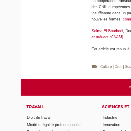
La coopération transnati
des CNIL européennes 
insuffisante dans un pa
nouvelles formes,
comm
Salma El Bourkadi
, Do
et métiers (CNAM)
Cet article est republié
| Culture
| Droit
| So
I
TRAVAIL
SCIENCES ET
Droit du travail
Industrie
Mixité et égalité professionnelle
Innovation