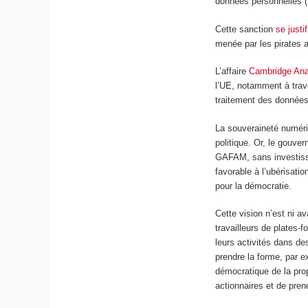
données personnelles (
Cette sanction
se justif
menée par les pirates 
L’affaire
Cambridge Ana
l’UE, notamment à trav
traitement des données
La souveraineté numériq
politique. Or, le gouve
GAFAM, sans investisse
favorable à l’ubérisati
pour la démocratie.
Cette vision n’est ni a
travailleurs de plates-
leurs activités dans de
prendre la forme, par 
démocratique de la prop
actionnaires et de prend