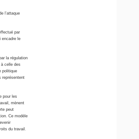
e l’attaque
effectué par
 encadre le
ar la régulation
à celle des
 politique
s représentent
e pour les
ravail, mènent
rte peut
ation. Ce modèle
evenir
oits du travail.