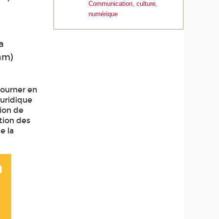
Communication, culture,
numérique
a
am)
tourner en
juridique
tion de
tion des
e la