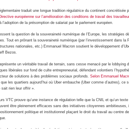
réglementaire traduit une longue tradition régulatrice du continent concrétisée 
Directive européenne sur l’amélioration des conditions de travail des travailleu
à l’adoption de la présomption de salariat par le parlement européen.
essent la question de la souveraineté numérique de l’Europe, les stratégies d
es. Tout en prônant la souveraineté numérique (par l’investissement dans la 
tructures nationales, etc.) Emmanuel Macron soutient le développement d’Ub
Jeff Bezos.
 représente un véritable travail de terrain, sans cesse menacé par le lobbying 
iques libérales sur fond de culte entrepreneurial, défendant volontiers l’hypoth
 vecteur de solutions à des problèmes sociaux profonds.
Selon Emmanuel Macr
st que les quartiers aujourd’hui où Uber embauche (Uber comme d’autres), ce 
ait rien leur offrir ».
rs VTC prouve qu’une instance de régulation telle que la CNIL et qu’un texte
uvent être pleinement efficaces sans des initiatives citoyennes ambitieuses, 
ositionnement politique et institutionnel plaçant le droit du travail au centre d
que.