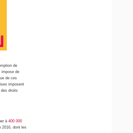
omption de
es impose de
ique de ces
prises imposent
 des droits
ber à
400 000
n 2016, dont les