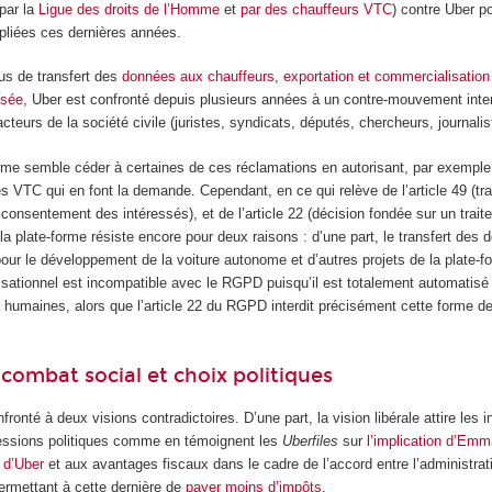
par la
Ligue des droits de l’Homme
et
par des chauffeurs VTC
) contre Uber p
liées ces dernières années.
us de transfert des
données aux chauffeurs
,
exportation et commercialisatio
isée
, Uber est confronté depuis plusieurs années à un contre-mouvement inter
cteurs de la société civile (juristes, syndicats, députés, chercheurs, journalis
orme semble céder à certaines de ces réclamations en autorisant, par exemple
es VTC qui en font la demande. Cependant, en ce qui relève de l’article 49 (tr
onsentement des intéressés), et de l’article 22 (décision fondée sur un trait
 plate-forme résiste encore pour deux raisons : d’une part, le transfert des
pour le développement de la voiture autonome et d’autres projets de la plate-fo
sationnel est incompatible avec le RGPD puisqu’il est totalement automatisé 
s humaines, alors que l’article 22 du RGPD interdit précisément cette forme
 combat social et choix politiques
fronté à deux visions contradictoires. D’une part, la vision libérale attire les
essions politiques comme en témoignent les
Uberfiles
sur
l’implication d’Em
 d’Uber
et aux avantages fiscaux dans le cadre de l’accord entre l’administrati
ermettant à cette dernière de
payer moins d’impôts
.