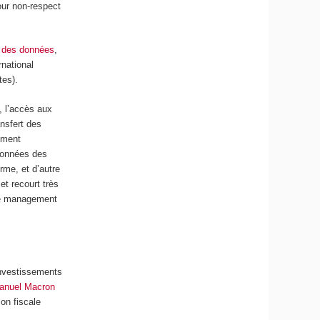
our non-respect
n des données
,
national
tes).
, l’accès aux
ansfert des
ement
 données des
rme, et d’autre
et recourt très
 de management
 investissements
manuel Macron
on fiscale