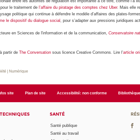
onale entre les autorités de régulation est importante à ce titre, comme l’a illu
pour le traitement de
l’affaire du piratage des comptes chez Uber
. Mais elle r
ysage politique qui continue à défendre le modèle d’affaires des plates-form
e le dispositif du dialogue social
, pour s’adapter aux pressions juridiques act
cteure en Sciences de l'information et de la communication,
Conservatoire nat
 à partir de
The Conversation
sous licence Creative Commons. Lire l’
article or
ciété
| Numérique
nfos site
Plan de site
Accessibilité: non conforme
Bibliothèqu
 TECHNIQUES
SANTÉ
RÉS
Santé publique
Santé au travail