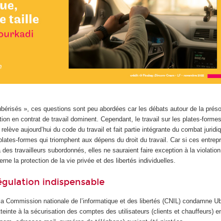
 ubérisés », ces questions sont peu abordées car les débats autour de la prés
cation en contrat de travail dominent. Cependant, le travail sur les plates-form
i relève aujourd’hui du code du travail et fait partie intégrante du combat jurid
 plates-formes qui triomphent aux dépens du droit du travail. Car si ces entre
 des travailleurs subordonnés, elles ne sauraient faire exception à la violation
ne la protection de la vie privée et des libertés individuelles.
régulation indispensable
a Commission nationale de l’informatique et des libertés (CNIL) condamne U
teinte à la sécurisation des comptes des utilisateurs (clients et chauffeurs) e