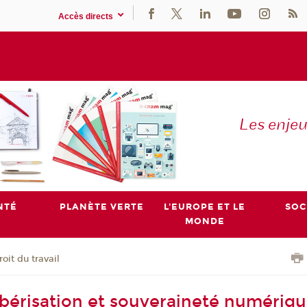
Accès directs
Les enje
NTÉ
PLANÈTE VERTE
L'EUROPE ET LE
SOC
MONDE
roit du travail
ubérisation et souveraineté numériqu