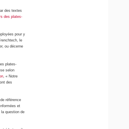
par des textes
rs des plates-
éployées pour y
Frenchtech, le
er, ou décerne
des plates-
èse selon
on
, « Notre
sont des
 de référence
informées et
e la question de