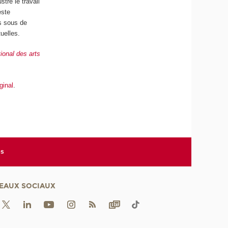
stré le travail
este
es sous de
uelles.
ional des arts
iginal
.
es
EAUX SOCIAUX