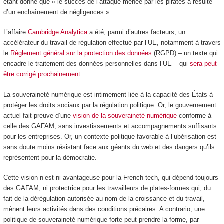
étant donné que « le succès de l’attaque menée par les pirates a résulté
d’un enchaînement de négligences ».
L’affaire
Cambridge Analytica
a été, parmi d’autres facteurs, un
accélérateur du travail de régulation effectué par l’UE, notamment à travers
le
Règlement général sur la protection des données
(RGPD) – un texte qui
encadre le traitement des données personnelles dans l’UE – qui
sera peut-
être corrigé prochainement
.
La souveraineté numérique est intimement liée à la capacité des États à
protéger les droits sociaux par la régulation politique. Or, le gouvernement
actuel fait preuve d’une
vision de la souveraineté numérique
conforme à
celle des GAFAM, sans investissements et accompagnements suffisants
pour les entreprises. Or, un contexte politique favorable à l’ubérisation est
sans doute moins résistant face aux géants du web et des dangers qu’ils
représentent pour la démocratie.
Cette vision n’est ni avantageuse pour la French tech, qui dépend toujours
des GAFAM, ni protectrice pour les travailleurs de plates-formes qui, du
fait de la dérégulation autorisée au nom de la croissance et du travail,
mènent leurs activités dans des conditions précaires. A contrario, une
politique de souveraineté numérique forte peut prendre la forme, par