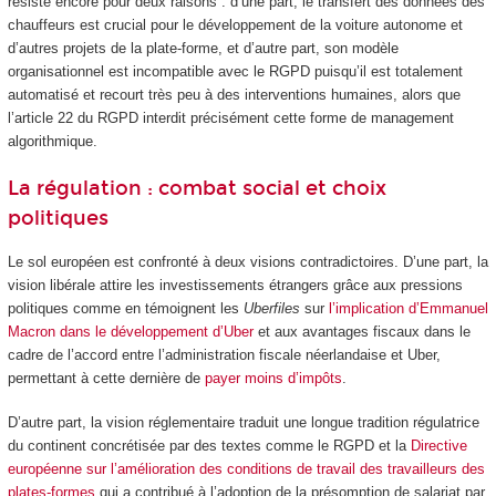
résiste encore pour deux raisons : d’une part, le transfert des données des
chauffeurs est crucial pour le développement de la voiture autonome et
d’autres projets de la plate-forme, et d’autre part, son modèle
organisationnel est incompatible avec le RGPD puisqu’il est totalement
automatisé et recourt très peu à des interventions humaines, alors que
l’article 22 du RGPD interdit précisément cette forme de management
algorithmique.
La régulation : combat social et choix
politiques
Le sol européen est confronté à deux visions contradictoires. D’une part, la
vision libérale attire les investissements étrangers grâce aux pressions
politiques comme en témoignent les
Uberfiles
sur
l’implication d’Emmanuel
Macron dans le développement d’Uber
et aux avantages fiscaux dans le
cadre de l’accord entre l’administration fiscale néerlandaise et Uber,
permettant à cette dernière de
payer moins d’impôts
.
D’autre part, la vision réglementaire traduit une longue tradition régulatrice
du continent concrétisée par des textes comme le RGPD et la
Directive
européenne sur l’amélioration des conditions de travail des travailleurs des
plates-formes
qui a contribué à l’adoption de la présomption de salariat par