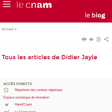
le
bl
o
g
Accueil
Tous les articles de Didier Jayle
ACCÈS DIRECTS
Répertoire des centres régionaux
Espace numérique de formation
Handi'Cnam
Le Cnam mag'