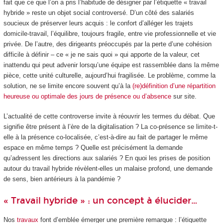
fait que ce que l’on a pris l’habitude de désigner par l’étiquette « travail
hybride » reste un objet social controversé. D’un côté des salariés
soucieux de préserver leurs acquis : le confort d’alléger les trajets
domicile-travail, l’équilibre, toujours fragile, entre vie professionnelle et vie
privée. De l’autre, des dirigeants préoccupés par la perte d’une cohésion
difficile à définir – ce « je ne sais quoi » qui apporte de la valeur, cet
inattendu qui peut advenir lorsqu’une équipe est rassemblée dans la même
pièce, cette unité culturelle, aujourd’hui fragilisée. Le problème, comme la
solution, ne se limite encore souvent qu’à la
(re)définition d’une répartition
heureuse ou optimale des jours de présence ou d’absence
sur site.
L’actualité de cette controverse invite à réouvrir les termes du débat. Que
signifie être présent à l’ère de la digitalisation ? La co-présence se limite-t-
elle à la présence co-localisée, c’est-à-dire au fait de partager le même
espace en même temps ? Quelle est précisément la demande
qu’adressent les directions aux salariés ? En quoi les prises de position
autour du travail hybride révèlent-elles un malaise profond, une demande
de sens, bien antérieurs à la pandémie ?
« Travail hybride » : un concept à élucider…
Nos
travaux
font d’emblée émerger une première remarque : l’étiquette