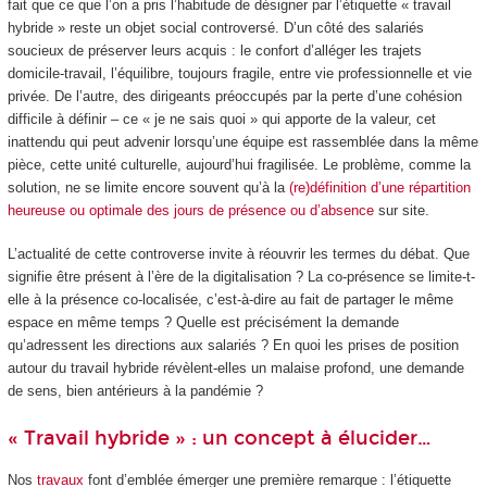
fait que ce que l’on a pris l’habitude de désigner par l’étiquette « travail
hybride » reste un objet social controversé. D’un côté des salariés
soucieux de préserver leurs acquis : le confort d’alléger les trajets
domicile-travail, l’équilibre, toujours fragile, entre vie professionnelle et vie
privée. De l’autre, des dirigeants préoccupés par la perte d’une cohésion
difficile à définir – ce « je ne sais quoi » qui apporte de la valeur, cet
inattendu qui peut advenir lorsqu’une équipe est rassemblée dans la même
pièce, cette unité culturelle, aujourd’hui fragilisée. Le problème, comme la
solution, ne se limite encore souvent qu’à la
(re)définition d’une répartition
heureuse ou optimale des jours de présence ou d’absence
sur site.
L’actualité de cette controverse invite à réouvrir les termes du débat. Que
signifie être présent à l’ère de la digitalisation ? La co-présence se limite-t-
elle à la présence co-localisée, c’est-à-dire au fait de partager le même
espace en même temps ? Quelle est précisément la demande
qu’adressent les directions aux salariés ? En quoi les prises de position
autour du travail hybride révèlent-elles un malaise profond, une demande
de sens, bien antérieurs à la pandémie ?
« Travail hybride » : un concept à élucider…
Nos
travaux
font d’emblée émerger une première remarque : l’étiquette