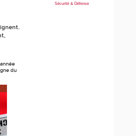
Sécurité & Défense
eignent.
t,
e année
igne du