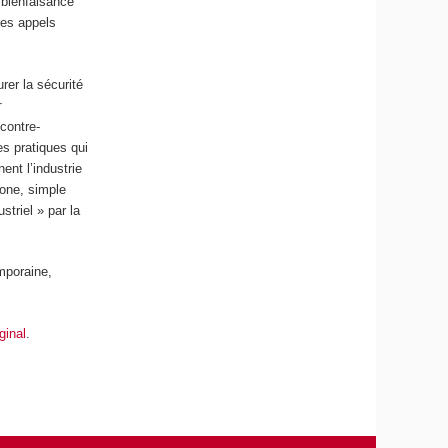
 bienfaisance
des appels
rer la sécurité
r
 contre-
es pratiques qui
ent l’industrie
rone, simple
triel » par la
mporaine,
iginal
.