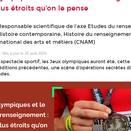
lus étroits qu’on le pense
Responsable scientifique de l'axe Etudes du rens
istoire contemporaine, Histoire du renseignemen
national des arts et métiers (CNAM)
–
Mis à jour le 28 août 2024
 spectacle sportif, les Jeux olympiques auront été, cett
ditions précédentes, une scène d’opérations secrètes d
ndes.