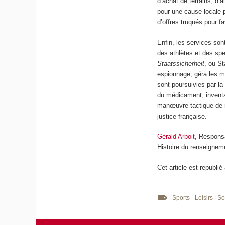
d’achat de terrains, d’
pour une cause locale 
d’offres truqués pour f
Enfin, les services son
des athlètes et des spe
Staatssicherheit
, ou St
espionnage, géra les mé
sont poursuivies par 
du médicament, inventa
manœuvre tactique de r
justice française.
Gérald Arboit
, Responsa
Histoire du renseignem
Cet article est republié
| Sports - Loisirs
| S