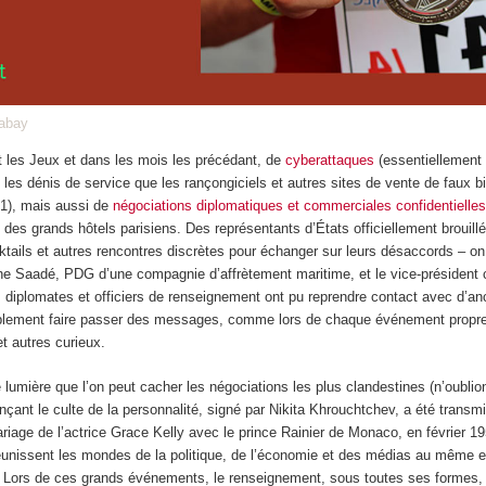
abay
nt les Jeux et dans les mois les précédant, de
cyberattaques
(essentiellement 
 les dénis de service que les rançongiciels et autres sites de vente de faux bil
1), mais aussi de
négociations diplomatiques et commerciales confidentielle
 des grands hôtels parisiens. Des représentants d’États officiellement brouillé
cktails et autres rencontres discrètes pour échanger sur leurs désaccords – on
e Saadé, PDG d’une compagnie d’affrètement maritime, et le vice-président 
 diplomates et officiers de renseignement ont pu reprendre contact avec d’a
lement faire passer des messages, comme lors de chaque événement propre
et autres curieux.
e lumière que l’on peut cacher les négociations les plus clandestines (n’oublio
çant le culte de la personnalité, signé par Nikita Khrouchtchev, a été transm
iage de l’actrice Grace Kelly avec le prince Rainier de Monaco, en février 19
réunissent les mondes de la politique, de l’économie et des médias au même e
. Lors de ces grands événements, le renseignement, sous toutes ses formes, 