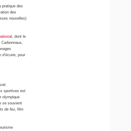
a pratique des
vation des
usses nouvelles)
national
, dont le
t Carbonnaux,
onnages
 d’écurie, pour
oit.
s sportives est
or olympique
de se souvient
ts de feu
, film
teurisme