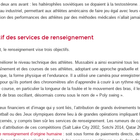
deux ans avant : les haltérophiles soviétiques se dopaient à la testostérone. 
eau industriel, permettant aux athlètes américains de faire jeu égal avec leurs
ation des performances des athlètes par des méthodes médicales n’allait jama
ctif des services de renseignement
 le renseignement vise trois objectifs.
méliorer le niveau technique des athlètes. Mussabini a ainsi examiné tous le
traînement et des courses de ses athlètes, adoptant une approche graduelle e
que, la forme physique et l’endurance. Il a utilisé une caméra pour enregistrer 
 pour qu’ils portent des chronomètres afin d’apprendre à courir à un rythme rég
e course, en particulier la longueur de la foulée et le mouvement des bras, il 
t de bras oscillant, désormais connu sous le nom de « Poly swing ».
jeux financiers et d’image qui y sont liés, l’attribution de grands événements t
ball ou des Jeux olympiques donne lieu à de grandes opérations impliquant 
cernés, y compris bien sûr les services de renseignement. Les rumeurs de co
s d’attribution de ces compétitions (Salt Lake City 2002, Sotchi 2014, Qatar 
e renseignement d’origine humaine
: soit sous forme de paiements directs, de