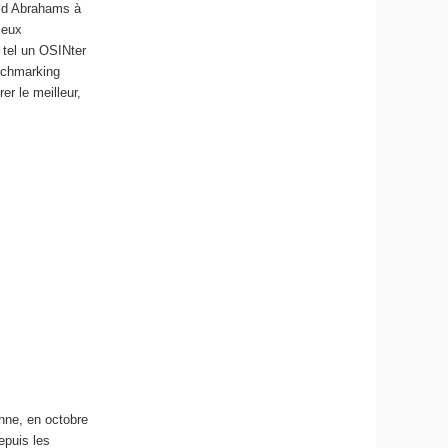
old Abrahams à
ieux
, tel un OSINter
nchmarking
er le meilleur,
nne, en octobre
epuis les