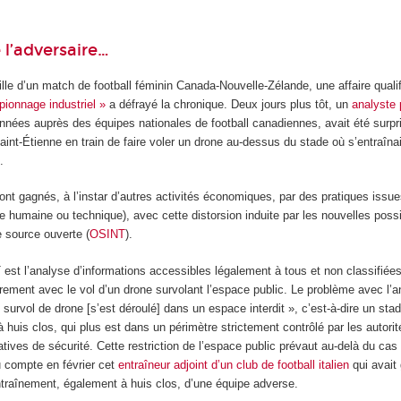
l’adversaire…
eille d’un match de football féminin Canada-Nouvelle-Zélande, une affaire qualif
pionnage industriel »
a défrayé la chronique. Deux jours plus tôt, un
analyste
 années auprès des équipes nationales de football canadiennes, avait été surpri
aint-Étienne en train de faire voler un drone au-dessus du stade où s’entraînai
.
nt gagnés, à l’instar d’autres activités économiques, par des pratiques issu
e humaine ou technique), avec cette distorsion induite par les nouvelles possi
e source ouverte (
OSINT
).
est l’analyse d’informations accessibles légalement à tous et non classifiées
airement avec le vol d’un drone survolant l’espace public. Le problème avec l’a
survol de drone [s’est déroulé] dans un espace interdit », c’est-à-dire un sta
à huis clos, qui plus est dans un périmètre strictement contrôlé par les autori
tives de sécurité. Cette restriction de l’espace public prévaut au-delà du cas 
 compte en février cet
entraîneur adjoint d’un club de football italien
qui avait
ntraînement, également à huis clos, d’une équipe adverse.