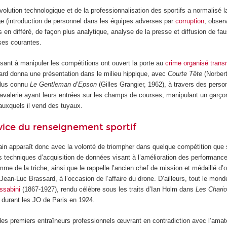
olution technologique et de la professionnalisation des sportifs a normalisé l
e (introduction de personnel dans les équipes adverses par
corruption
, obser
s en différé, de façon plus analytique, analyse de la presse et diffusion de fa
ses courantes.
sant à manipuler les compétitions ont ouvert la porte au
crime organisé trans
iard donna une présentation dans le milieu hippique, avec
Courte Tête
(Norber
plus connu
Le Gentleman d’Epson
(Gilles Grangier, 1962), à travers des pers
cavalerie ayant leurs entrées sur les champs de courses, manipulant un garçon
uxquels il vend des tuyaux.
vice du renseignement sportif
n apparaît donc avec la volonté de triompher dans quelque compétition que s
s techniques d’acquisition de données visant à l’amélioration des performance
me de la triche, ainsi que le rappelle l’ancien chef de mission et médaillé d’
Jean-Luc Brassard, à l’occasion de l’affaire du drone. D’ailleurs, tout le mon
ssabini
(1867-1927), rendu célèbre sous les traits d’Ian Holm dans
Les Chario
e durant les JO de Paris en 1924.
n des premiers entraîneurs professionnels œuvrant en contradiction avec l’ama