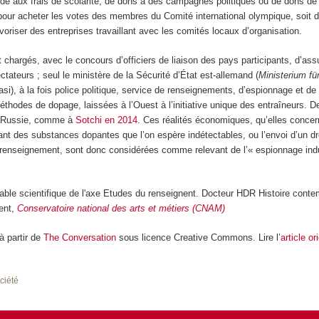
aide aux frais de scolarité, de dons à des campagnes politiques ou de dons de
pour acheter les votes des membres du Comité international olympique, soit 
avoriser des entreprises travaillant avec les comités locaux d’organisation.
t chargés, avec le concours d’officiers de liaison des pays participants, d’assu
ctateurs ; seul le ministère de la Sécurité d’État est-allemand (
Ministerium fü
asi), à la fois police politique, service de renseignements, d’espionnage et de
thodes de dopage, laissées à l’Ouest à l’initiative unique des entraîneurs. D
la Russie, comme à
Sotchi en 2014
. Ces réalités économiques, qu’elles concern
nt des substances dopantes que l’on espère indétectables, ou l’envoi d’un d
enseignement, sont donc considérées comme relevant de l’« espionnage indus
ble scientifique de l'axe Etudes du renseignent. Docteur HDR Histoire conte
ent,
Conservatoire national des arts et métiers (CNAM)
 à partir de
The Conversation
sous licence Creative Commons. Lire l’
article or
ociété