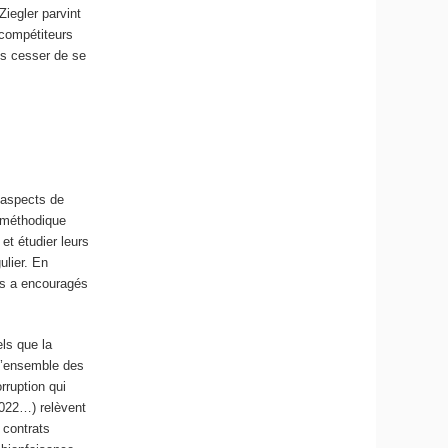
Ziegler parvint
 compétiteurs
is cesser de se
s aspects de
t méthodique
et étudier leurs
ulier. En
les a encouragés
els que la
l’ensemble des
rruption qui
2022…) relèvent
 contrats