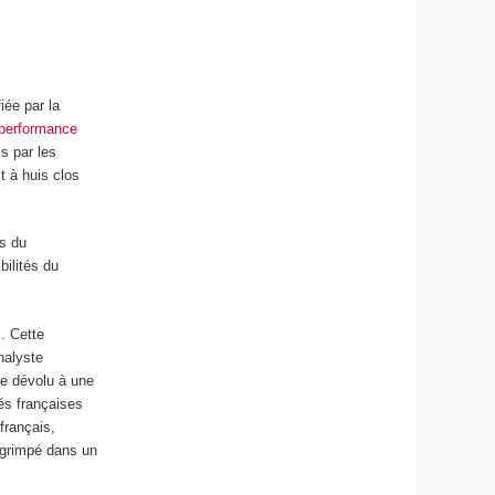
iée par la
 performance
s par les
t à huis clos
es du
bilités du
. Cette
nalyste
de dévolu à une
tés françaises
français,
 grimpé dans un