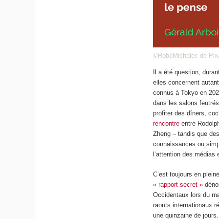
©RoboMichalec de Pix
Il a été question, dura
elles concernent autant
connus à Tokyo en 202
dans les salons feutrés
profiter des dîners, co
rencontre
entre Rodolph
Zheng – tandis que des
connaissances ou simp
l’attention des médias 
C’est toujours en plein
« rapport secret »
dénon
Occidentaux lors du mar
raouts internationaux 
une quinzaine de jours