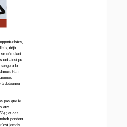
opportunistes,
lets, déjà
s
se déroulant
s ont ainsi pu
 songe à la
chinois Han
nciennes
 à détourner
ns pas que le
is aux
56) ; et ces
ndroit pendant
n’est jamais