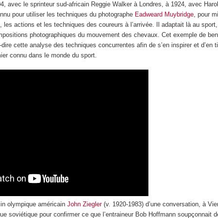
04, avec le sprinteur sud-africain Reggie Walker à Londres, à 1924, avec Har
 connu pour utiliser les techniques du photographe
Eadweard Muybridge
, pour m
 les actions et les techniques des coureurs à l’arrivée. Il adaptait là au sport
compositions photographiques du mouvement des chevaux. Cet exemple de be
-dire cette analyse des techniques concurrentes afin de s’en inspirer et d’en tir
ier connu dans le monde du sport.
ecin olympique américain
John Ziegler
(v. 1920-1983) d’une conversation, à Vie
e soviétique pour confirmer ce que l’entraineur Bob Hoffmann soupçonnait d