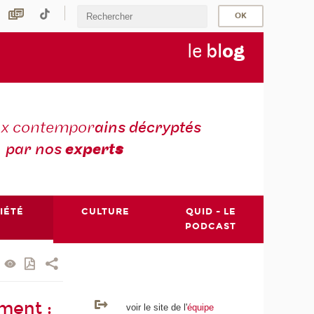
le
bl
o
g
ux contempor
ains décryptés
par nos
expert
s
IÉTÉ
CULTURE
QUID - LE
PODCAST
ment :
voir le site de l'
équipe