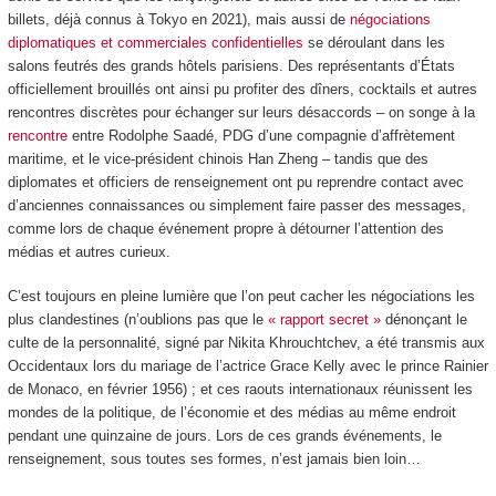
billets, déjà connus à Tokyo en 2021), mais aussi de
négociations
diplomatiques et commerciales confidentielles
se déroulant dans les
salons feutrés des grands hôtels parisiens. Des représentants d’États
officiellement brouillés ont ainsi pu profiter des dîners, cocktails et autres
rencontres discrètes pour échanger sur leurs désaccords – on songe à la
rencontre
entre Rodolphe Saadé, PDG d’une compagnie d’affrètement
maritime, et le vice-président chinois Han Zheng – tandis que des
diplomates et officiers de renseignement ont pu reprendre contact avec
d’anciennes connaissances ou simplement faire passer des messages,
comme lors de chaque événement propre à détourner l’attention des
médias et autres curieux.
C’est toujours en pleine lumière que l’on peut cacher les négociations les
plus clandestines (n’oublions pas que le
« rapport secret »
dénonçant le
culte de la personnalité, signé par Nikita Khrouchtchev, a été transmis aux
Occidentaux lors du mariage de l’actrice Grace Kelly avec le prince Rainier
de Monaco, en février 1956) ; et ces raouts internationaux réunissent les
mondes de la politique, de l’économie et des médias au même endroit
pendant une quinzaine de jours. Lors de ces grands événements, le
renseignement, sous toutes ses formes, n’est jamais bien loin…