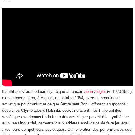
Il suffit aussi au médecin olympique américain
John Ziegler
(v. 1920-1983)
d’une conversation, à Vienne, en octobre 1954, avec un homologue
soviétique pour confirmer ce que l’entraineur Bob Hoffmann soupçonnait
depuis les Olympiades d’Helsinki, deux ans avant : les haltérophiles
soviétiques se dopaient à la testostérone. Ziegler parvint à la synthétiser
au niveau industriel, permettant aux athlètes américains de faire jeu égal
avec leurs compétiteurs soviétiques. L’amélioration des performances des