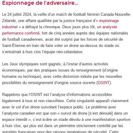
Espionnage de l’adversaire…
Le 24 juillet 2024, la veille d’un match de football féminin Canada-Nouvelle-
Zélande, une affaire qualifiée par la justice française d’
« espionnage
industriel »
a défrayé la chronique. Deux jours plus tôt, un
analyste
performance confirmé
, fort de cinq années auprès des équipes nationales
de football canadiennes, avait été surpris par les forces de sécurité de
Saint-Étienne en train de faire voler un drone au-dessus du stade où
s’entraînait à huis clos l’équipe néo-zélandaise.
Les Jeux olympiques sont gagnés, à l’instar d’autres activités
économiques, par des pratiques issues du renseignement (d’origine
humaine ou technique), avec cette distorsion induite par les nouvelles
possibilités du renseignement d’origine source ouverte (
OSINT
).
Rappelons que l’OSINT est l’analyse d’informations accessibles
légalement à tous et non classifiées. Cette singularité apparaît clairement
avec le vol d’un drone survolant l’espace public. Le problème avec
l’analyste canadien est que son « survol de drone [s’est déroulé] dans un
espace interdit », c’est-à-dire un stade dévolu à une manifestation sportive
à huis clos, qui plus est dans un périmètre strictement contrôlé par les
autorités françaises pour des raisons impératives de sécurité. Cette