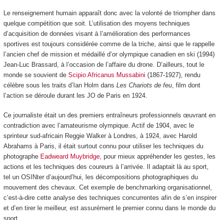
Le renseignement humain apparaît donc avec la volonté de triompher dans
quelque compétition que soit. L’utilisation des moyens techniques
d’acquisition de données visant à l’amélioration des performances
sportives est toujours considérée comme de la triche, ainsi que le rappelle
l’ancien chef de mission et médaillé d’or olympique canadien en ski (1994)
Jean-Luc Brassard, à l’occasion de l’affaire du drone. D’ailleurs, tout le
monde se souvient de
Scipio Africanus Mussabini
(1867-1927), rendu
célèbre sous les traits d’Ian Holm dans
Les Chariots de feu
, film dont
l’action se déroule durant les JO de Paris en 1924.
Ce journaliste était un des premiers entraîneurs professionnels œuvrant en
contradiction avec l’amateurisme olympique. Actif de 1904, avec le
sprinteur sud-africain Reggie Walker à Londres, à 1924, avec Harold
Abrahams à Paris, il était surtout connu pour utiliser les techniques du
photographe
Eadweard Muybridge
, pour mieux appréhender les gestes, les
actions et les techniques des coureurs à l’arrivée. Il adaptait là au sport,
tel un OSINter d’aujourd’hui, les décompositions photographiques du
mouvement des chevaux. Cet exemple de benchmarking organisationnel,
c’est-à-dire cette analyse des techniques concurrentes afin de s’en inspirer
et d’en tirer le meilleur, est assurément le premier connu dans le monde du
sport.