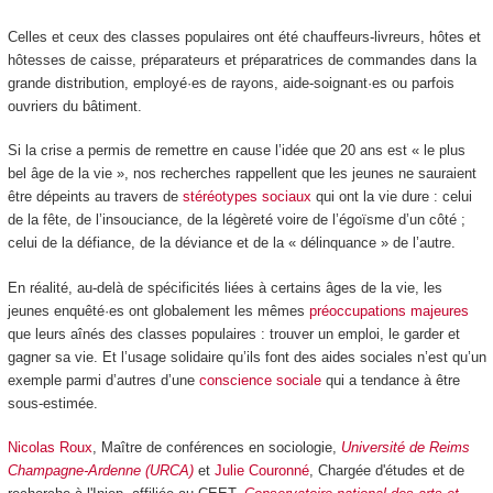
Celles et ceux des classes populaires ont été chauffeurs-livreurs, hôtes et
hôtesses de caisse, préparateurs et préparatrices de commandes dans la
grande distribution, employé·es de rayons, aide-soignant·es ou parfois
ouvriers du bâtiment.
Si la crise a permis de remettre en cause l’idée que 20 ans est « le plus
bel âge de la vie », nos recherches rappellent que les jeunes ne sauraient
être dépeints au travers de
stéréotypes sociaux
qui ont la vie dure : celui
de la fête, de l’insouciance, de la légèreté voire de l’égoïsme d’un côté ;
celui de la défiance, de la déviance et de la « délinquance » de l’autre.
En réalité, au-delà de spécificités liées à certains âges de la vie, les
jeunes enquêté·es ont globalement les mêmes
préoccupations majeures
que leurs aînés des classes populaires : trouver un emploi, le garder et
gagner sa vie. Et l’usage solidaire qu’ils font des aides sociales n’est qu’un
exemple parmi d’autres d’une
conscience sociale
qui a tendance à être
sous-estimée.
Nicolas Roux
, Maître de conférences en sociologie,
Université de Reims
Champagne-Ardenne (URCA)
et
Julie Couronné
, Chargée d'études et de