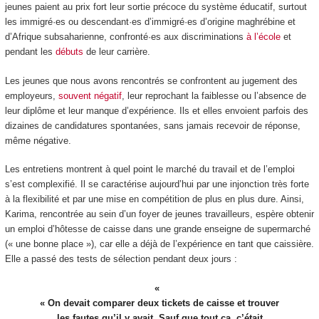
jeunes paient au prix fort leur sortie précoce du système éducatif, surtout
les immigré·es ou descendant·es d’immigré·es d’origine maghrébine et
d’Afrique subsaharienne, confronté·es aux discriminations
à l’école
et
pendant les
débuts
de leur carrière.
Les jeunes que nous avons rencontrés se confrontent au jugement des
employeurs,
souvent négatif
, leur reprochant la faiblesse ou l’absence de
leur diplôme et leur manque d’expérience. Ils et elles envoient parfois des
dizaines de candidatures spontanées, sans jamais recevoir de réponse,
même négative.
Les entretiens montrent à quel point le marché du travail et de l’emploi
s’est complexifié. Il se caractérise aujourd’hui par une injonction très forte
à la flexibilité et par une mise en compétition de plus en plus dure. Ainsi,
Karima, rencontrée au sein d’un foyer de jeunes travailleurs, espère obtenir
un emploi d’hôtesse de caisse dans une grande enseigne de supermarché
(« une bonne place »), car elle a déjà de l’expérience en tant que caissière.
Elle a passé des tests de sélection pendant deux jours :
« On devait comparer deux tickets de caisse et trouver
les fautes qu’il y avait. Sauf que tout ça, c’était