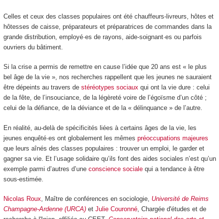
Celles et ceux des classes populaires ont été chauffeurs-livreurs, hôtes et
hôtesses de caisse, préparateurs et préparatrices de commandes dans la
grande distribution, employé·es de rayons, aide-soignant·es ou parfois
ouvriers du bâtiment.
Si la crise a permis de remettre en cause l’idée que 20 ans est « le plus
bel âge de la vie », nos recherches rappellent que les jeunes ne sauraient
être dépeints au travers de
stéréotypes sociaux
qui ont la vie dure : celui
de la fête, de l’insouciance, de la légèreté voire de l’égoïsme d’un côté ;
celui de la défiance, de la déviance et de la « délinquance » de l’autre.
En réalité, au-delà de spécificités liées à certains âges de la vie, les
jeunes enquêté·es ont globalement les mêmes
préoccupations majeures
que leurs aînés des classes populaires : trouver un emploi, le garder et
gagner sa vie. Et l’usage solidaire qu’ils font des aides sociales n’est qu’un
exemple parmi d’autres d’une
conscience sociale
qui a tendance à être
sous-estimée.
Nicolas Roux
, Maître de conférences en sociologie,
Université de Reims
Champagne-Ardenne (URCA)
et
Julie Couronné
, Chargée d'études et de