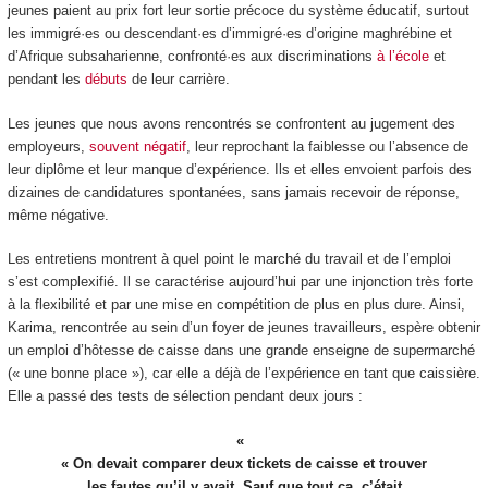
jeunes paient au prix fort leur sortie précoce du système éducatif, surtout
les immigré·es ou descendant·es d’immigré·es d’origine maghrébine et
d’Afrique subsaharienne, confronté·es aux discriminations
à l’école
et
pendant les
débuts
de leur carrière.
Les jeunes que nous avons rencontrés se confrontent au jugement des
employeurs,
souvent négatif
, leur reprochant la faiblesse ou l’absence de
leur diplôme et leur manque d’expérience. Ils et elles envoient parfois des
dizaines de candidatures spontanées, sans jamais recevoir de réponse,
même négative.
Les entretiens montrent à quel point le marché du travail et de l’emploi
s’est complexifié. Il se caractérise aujourd’hui par une injonction très forte
à la flexibilité et par une mise en compétition de plus en plus dure. Ainsi,
Karima, rencontrée au sein d’un foyer de jeunes travailleurs, espère obtenir
un emploi d’hôtesse de caisse dans une grande enseigne de supermarché
(« une bonne place »), car elle a déjà de l’expérience en tant que caissière.
Elle a passé des tests de sélection pendant deux jours :
« On devait comparer deux tickets de caisse et trouver
les fautes qu’il y avait. Sauf que tout ça, c’était