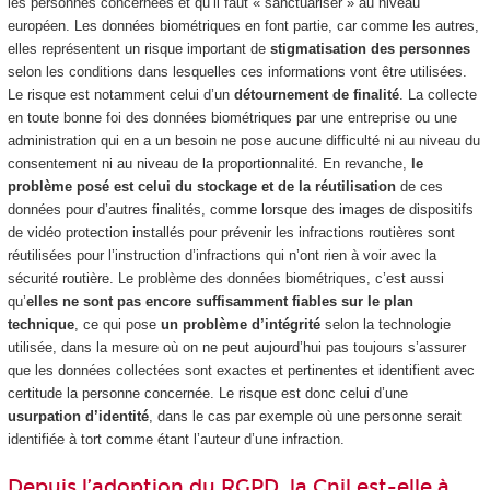
les personnes concernées et qu’il faut « sanctuariser » au niveau
européen. Les données biométriques en font partie, car comme les autres,
elles représentent un risque important de
stigmatisation des personnes
selon les conditions dans lesquelles ces informations vont être utilisées.
Le risque est notamment celui d’un
détournement de finalité
. La collecte
en toute bonne foi des données biométriques par une entreprise ou une
administration qui en a un besoin ne pose aucune difficulté ni au niveau du
consentement ni au niveau de la proportionnalité. En revanche,
le
problème posé est celui du stockage et de la réutilisation
de ces
données pour d’autres finalités, comme lorsque des images de dispositifs
de vidéo protection installés pour prévenir les infractions routières sont
réutilisées pour l’instruction d’infractions qui n’ont rien à voir avec la
sécurité routière. Le problème des données biométriques, c’est aussi
qu’
elles ne sont pas encore suffisamment fiables sur le plan
technique
, ce qui pose
un problème d’intégrité
selon la technologie
utilisée, dans la mesure où on ne peut aujourd’hui pas toujours s’assurer
que les données collectées sont exactes et pertinentes et identifient avec
certitude la personne concernée. Le risque est donc celui d’une
usurpation d’identité
, dans le cas par exemple où une personne serait
identifiée à tort comme étant l’auteur d’une infraction.
Depuis l’adoption du RGPD, la Cnil est-elle à