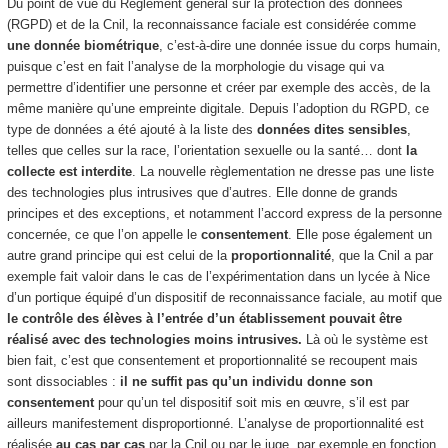
Du point de vue du Règlement général sur la protection des données
(RGPD) et de la Cnil, la reconnaissance faciale est considérée comme
une donnée biométrique
, c’est-à-dire une donnée issue du corps humain,
puisque c’est en fait l’analyse de la morphologie du visage qui va
permettre d’identifier une personne et créer par exemple des accès, de la
même manière qu’une empreinte digitale. Depuis l’adoption du RGPD, ce
type de données a été ajouté à la liste des
données dites sensibles
,
telles que celles sur la race, l’orientation sexuelle ou la santé… dont
la
collecte est interdite
. La nouvelle règlementation ne dresse pas une liste
des technologies plus intrusives que d’autres. Elle donne de grands
principes et des exceptions, et notamment l’accord express de la personne
concernée, ce que l’on appelle le
consentement
. Elle pose également un
autre grand principe qui est celui de la
proportionnalité
, que la Cnil a par
exemple fait valoir dans le cas de l’expérimentation dans un lycée à Nice
d’un portique équipé d’un dispositif de reconnaissance faciale, au motif que
le contrôle des élèves à l’entrée d’un établissement pouvait être
réalisé avec des technologies moins intrusives.
Là où le système est
bien fait, c’est que consentement et proportionnalité se recoupent mais
sont dissociables :
il ne suffit pas qu’un individu donne son
consentement
pour qu’un tel dispositif soit mis en œuvre, s’il est par
ailleurs manifestement disproportionné. L’analyse de proportionnalité est
réalisée
au cas par cas
par la Cnil ou par le juge, par exemple en fonction