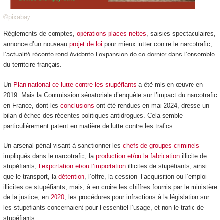
©pixabay
Règlements de comptes,
opérations places nettes
, saisies spectaculaires,
annonce d’un nouveau
projet de loi
pour mieux lutter contre le narcotrafic,
l’actualité récente rend évidente l’expansion de ce dernier dans l’ensemble
du territoire français.
Un
Plan national de lutte contre les stupéfiants
a été mis en œuvre en
2019. Mais la Commission sénatoriale d’enquête sur l’impact du narcotrafic
en France, dont les
conclusions
ont été rendues en mai 2024, dresse un
bilan d’échec des récentes politiques antidrogues. Cela semble
particulièrement patent en matière de lutte contre les trafics.
Un arsenal pénal visant à sanctionner les
chefs de groupes criminels
impliqués dans le narcotrafic, la
production et/ou la fabrication
illicite de
stupéfiants,
l’exportation et/ou l’importation
illicites de stupéfiants, ainsi
que le transport, la
détention
, l’offre, la cession, l’acquisition ou l’emploi
illicites de stupéfiants, mais, à en croire les chiffres fournis par le ministère
de la justice, en
2020
, les procédures pour infractions à la législation sur
les stupéfiants concernaient pour l’essentiel l’usage, et non le trafic de
stupéfiants.