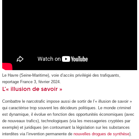
Le Havre (Seine-Maritime), voie d’accès privilégié des trafiquants,
reportage France 3, février 2024.
L’« illusion de savoir »
Combattre le narcotrafic impose aussi de sortir de l’« illusion de savoir »
qui caractérise trop souvent les décideurs politiques. Le monde criminel
est dynamique, il évolue en fonction des opportunités économiques (avec
de nouveaux trafics), technologiques (via les messageries cryptées par
exemple) et juridiques (en contournant la législation sur les substances
interdites via l’invention permanente de
nouvelles drogues de synthèse
).