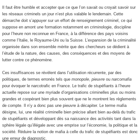
Il faut être humble et accepter que ce que l’on savait ou croyait savoir sur
les réseaux criminels un jour n’est plus valable le lendemain. Cette
démarche doit s’appuyer sur un effort de renseignement criminel, ce qui
suppose en amont une formation notamment en criminologie, discipline
pour l’heure non reconnue en France, à la différence des pays voisins
comme l’Italie, le Royaume-Uni ou la Suisse. L’expansion de la criminalité
organisée dans son ensemble mérite que des chercheurs se dédient à
l’étude de la nature, des causes, des conséquences et des moyens de
lutter contre ce phénomène.
Ces insuffisances se révèlent dans l’utilisation récurrente, par des
politiques, de termes erronés tels que
monopole
,
pieuvre
ou
narcomafia
pour évoquer le narcotrafic en France. Le trafic de stupéfiants à l’heure
actuelle repose sur une myriade d’organisations criminelles plus ou moins
grandes et coopérant bien plus souvent que ne le montrent les règlements
de compte. Il n’y a donc pas une pieuvre à décapiter. Le terme mafia
désigne, lui, une réalité criminelle bien précise allant bien au-delà du trafic
de stupéfiants et développant dès sa naissance des activités tant dans la
sphère légale qu’illégale avec une emprise sur l’économie, la politique et la
société. Réduire la notion de mafia à celle du trafic de stupéfiants est donc
une erreur de diagnostic.