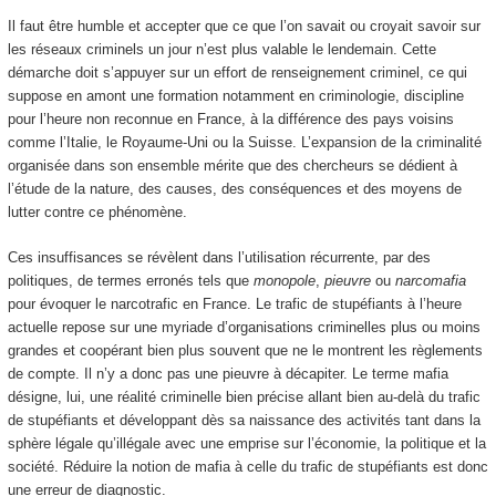
Il faut être humble et accepter que ce que l’on savait ou croyait savoir sur
les réseaux criminels un jour n’est plus valable le lendemain. Cette
démarche doit s’appuyer sur un effort de renseignement criminel, ce qui
suppose en amont une formation notamment en criminologie, discipline
pour l’heure non reconnue en France, à la différence des pays voisins
comme l’Italie, le Royaume-Uni ou la Suisse. L’expansion de la criminalité
organisée dans son ensemble mérite que des chercheurs se dédient à
l’étude de la nature, des causes, des conséquences et des moyens de
lutter contre ce phénomène.
Ces insuffisances se révèlent dans l’utilisation récurrente, par des
politiques, de termes erronés tels que
monopole
,
pieuvre
ou
narcomafia
pour évoquer le narcotrafic en France. Le trafic de stupéfiants à l’heure
actuelle repose sur une myriade d’organisations criminelles plus ou moins
grandes et coopérant bien plus souvent que ne le montrent les règlements
de compte. Il n’y a donc pas une pieuvre à décapiter. Le terme mafia
désigne, lui, une réalité criminelle bien précise allant bien au-delà du trafic
de stupéfiants et développant dès sa naissance des activités tant dans la
sphère légale qu’illégale avec une emprise sur l’économie, la politique et la
société. Réduire la notion de mafia à celle du trafic de stupéfiants est donc
une erreur de diagnostic.