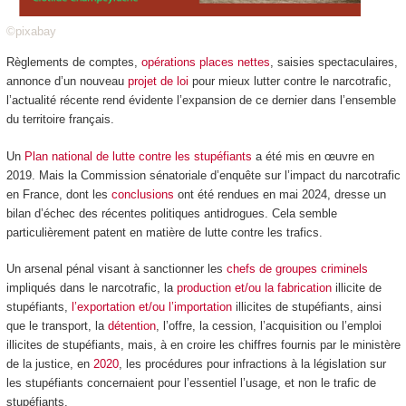
©pixabay
Règlements de comptes,
opérations places nettes
, saisies spectaculaires,
annonce d’un nouveau
projet de loi
pour mieux lutter contre le narcotrafic,
l’actualité récente rend évidente l’expansion de ce dernier dans l’ensemble
du territoire français.
Un
Plan national de lutte contre les stupéfiants
a été mis en œuvre en
2019. Mais la Commission sénatoriale d’enquête sur l’impact du narcotrafic
en France, dont les
conclusions
ont été rendues en mai 2024, dresse un
bilan d’échec des récentes politiques antidrogues. Cela semble
particulièrement patent en matière de lutte contre les trafics.
Un arsenal pénal visant à sanctionner les
chefs de groupes criminels
impliqués dans le narcotrafic, la
production et/ou la fabrication
illicite de
stupéfiants,
l’exportation et/ou l’importation
illicites de stupéfiants, ainsi
que le transport, la
détention
, l’offre, la cession, l’acquisition ou l’emploi
illicites de stupéfiants, mais, à en croire les chiffres fournis par le ministère
de la justice, en
2020
, les procédures pour infractions à la législation sur
les stupéfiants concernaient pour l’essentiel l’usage, et non le trafic de
stupéfiants.