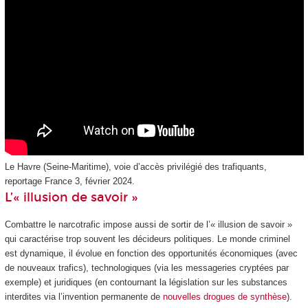
Le Havre (Seine-Maritime), voie d’accès privilégié des trafiquants,
reportage France 3, février 2024.
L’« illusion de savoir »
Combattre le narcotrafic impose aussi de sortir de l’« illusion de savoir »
qui caractérise trop souvent les décideurs politiques. Le monde criminel
est dynamique, il évolue en fonction des opportunités économiques (avec
de nouveaux trafics), technologiques (via les messageries cryptées par
exemple) et juridiques (en contournant la législation sur les substances
interdites via l’invention permanente de
nouvelles drogues de synthèse
).