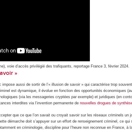
e), voie d’accès privilégié des trafiquants, reportage France 3, février 2024.
savoir »
c impose aussi de sortir de l’« illusion de savoir » qui caractérise trop souven
riminel est dynamique, il évolue en fonction des opportunités économiques (a
nologiques (via les messageries cryptées par exemple) et juridiques (en conto
stances interdites via l’invention permanente de
nouvelles drogues de synthès
accepter que ce que l’on savait ou croyait savoir sur les réseaux criminels un j
Cette démarche doit s’appuyer sur un effort de renseignement criminel, ce qui
tamment en criminologie, discipline pour l’heure non reconnue en France, à la