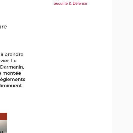
Sécurité & Défense
ire
s à prendre
vier. Le
ld Darmanin,
de montée
 règlements
 diminuent