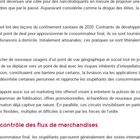
ont devenues une cible pour des narcotrafiquants en mesure de proposer une
ndres que par le passé. Auparavant considérée comme la drogue des élites, la
ont tiré des leçons du confinement sanitaire de 2020. Contraints de développ
nel point de deal pour approvisionner le consommateur final, ils se sont tourné
livraisons à domicile. Initialement artisanales, ces pratiques se sont littérale
ucher de nouveaux usagers d’un point de vue géographique et social tout en jo
it de se déplacer vers un point de deal avec les risques inhérents d’interpellati
ssion, constituaient une barrière pour certains, la livraison via les applications
désinhibe certaines personnes et rapproche les stupéfiants des consommateu
’appuie aussi sur un marketing très offensif visant à entretenir la pulsion de
rammes de fidélisation, offres promotionnelles, échantillons de nouveaux prod
ion déjà captive par nature. En parallèle, ces circuits invisibilisent en partie
 flexibles, multiples et difficiles à cerner par les forces de l’ordre.
contrôle des flux de marchandises
nsommateur final, les stupéfiants parcourent généralement des routes internat