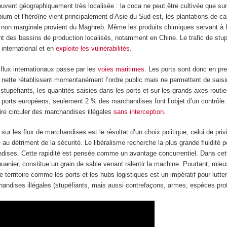
uvent géographiquement très localisée : la coca ne peut être cultivée que sur
opium et l’héroïne vient principalement d’Asie du Sud-est, les plantations de c
t non marginale provient du Maghreb. Même les produits chimiques servant à f
t des bassins de production localisés, notamment en Chine. Le trafic de stup
international et en
exploite les vulnérabilités
.
flux internationaux passe par les
voies maritimes
. Les ports sont donc en pre
e nette rétablissent momentanément l’ordre public mais ne permettent de saisi
tupéfiants, les quantités saisies dans les ports et sur les grands axes routie
 ports européens, seulement 2 % des marchandises font l’objet d’un contrôle.
aire circuler des marchandises illégales
sans interception
.
ur les flux de marchandises est le résultat d’un choix politique, celui de privi
 au détriment de la sécurité. Le libéralisme recherche la plus grande fluidité 
ndises. Cette rapidité est pensée comme un avantage concurrentiel. Dans cett
anier, constitue un grain de sable venant ralentir la machine. Pourtant, mieux
e territoire comme les ports et les hubs logistiques est un impératif pour lutt
chandises illégales (stupéfiants, mais aussi contrefaçons, armes, espèces pr