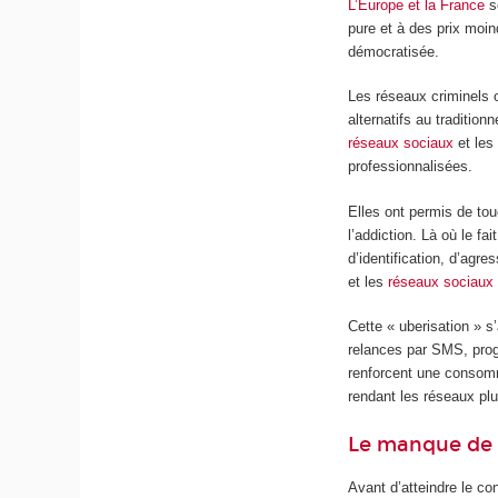
L’Europe et la France
s
pure et à des prix moi
démocratisée.
Les réseaux criminels 
alternatifs au tradition
réseaux sociaux
et les 
professionnalisées.
Elles ont permis de to
l’addiction. Là où le fa
d’identification, d’agre
et les
réseaux sociaux
Cette « uberisation » s
relances par SMS, prog
renforcent une consommat
rendant les réseaux plus
Le manque de 
Avant d’atteindre le co