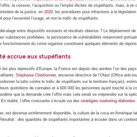
 l’offre, la cession, l’acquisition ou l’emploi illicites de stupéfiants, mais, à en 
ministère de la justice, en
2020
, les procédures pour infractions à la législation
 pour l’essentiel l’usage, et non le trafic de stupéfiants.
écalage entre dispositifs existants et résultats obtenus ? Le déploiement d
es substances prohibées, la persistance de vulnérabilités notamment portuair
 le fonctionnement du crime organisé constituent quelques éléments de répons
ité accrue aux stupéfiants
 les plus répressifs d’Europe, la France est depuis des années l’un des pays
péfiants.
Stéphanie Cherbonnier
, ancienne directrice de l’Ofast (Office anti-st
donner la lutte contre le trafic de stupéfiants sur le territoire français), esti
urs quotidiens de cannabis et à 600 000 les personnes ayant touché à la c
sidérer que la demande crée l’offre mais cela serait se méprendre sur la spéci
En réalité, l’offre croissante s’écoule via des
stratégies marketing élaborées
.
ier, est devenue extrêmement disponible, la culture de la coca en Amérique la
 Résultat : des quantités de stupéfiants importantes à écouler dans un context