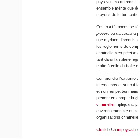
pays voisins comme l’I
ensemble mérite que de
moyens de lutter cont
Ces insuffisances se ré
pieuvre
ou
narcomafia
p
une myriade d’organisa
les règlements de compt
criminelle bien précise
tant dans la sphère léga
mafia à celle du trafic
Comprendre l’extrême di
interactions et surtout 
et non les petites main
prendre en compte la g
criminelle
impliquant, pa
environnementale ou au
organisations criminell
Clotilde Champeyrache