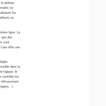
 le plateau
annabis se
abriquer les
éfiants se
mière ligne. Là
r que des
rs sont
 Cela offre une
légier
possible dans la
e logique, le
 contrôler les
er efficacement
otégées…).