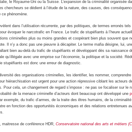
talie, le Royaume-Uni ou la Suisse. L’expansion de la criminalité organisée d
s chercheurs se dédient à l’étude de la nature, des causes, des conséquenc
re ce phénomène.
vèlent dans l’utilisation récurrente, par des politiques, de termes erronés tel
our évoquer le narcotrafic en France. Le trafic de stupéfiants à l’heure actuel
tions criminelles plus ou moins grandes et coopérant bien plus souvent que n
e. Il n’y a donc pas une pieuvre à décapiter. Le terme mafia désigne, lui, une
 allant bien au-delà du trafic de stupéfiants et développant dès sa naissance d
le qu’illégale avec une emprise sur l’économie, la politique et la société. Réd
 de stupéfiants est donc une erreur de diagnostic.
versité des organisations criminelles, les identifier, les nommer, comprendre
leur hiérarchisation est urgent pour une action répressive ciblant les acteurs d
s. Pour cela, un changement de regard s’impose : ne pas se focaliser sur le na
lobalité de la menace criminelle d’acteurs dont beaucoup ont développé une
p
r exemple, du trafic d’armes, de la traite des êtres humains, de la criminalité
tre en fonction des opportunités économiques et des relations entretenues a
es.
, maitresse de conférence HDR,
Conservatoire national des arts et métiers 