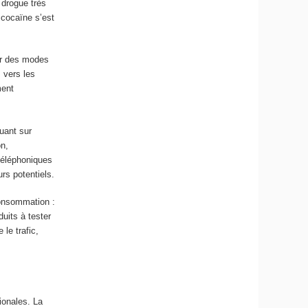
 drogue très
 cocaïne s’est
er des modes
s vers les
ment
uant sur
on,
 téléphoniques
rs potentiels.
 consommation :
uits à tester
 le trafic,
ionales. La