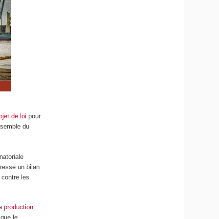
ojet de loi
pour
ensemble du
atoriale
resse un bilan
 contre les
la
production
 que le