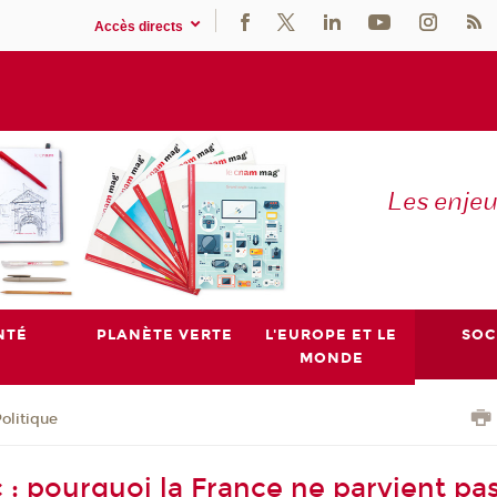
Accès directs
Les enje
NTÉ
PLANÈTE VERTE
L'EUROPE ET LE
SOC
MONDE
olitique
 : pourquoi la France ne parvient pas