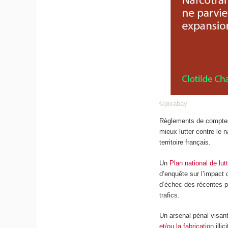
©pixabay
Règlements de compt
mieux lutter contre le 
territoire français.
Un
Plan national de lut
d’enquête sur l’impact 
d’échec des récentes po
trafics.
Un arsenal pénal visan
et/ou la fabrication
illic