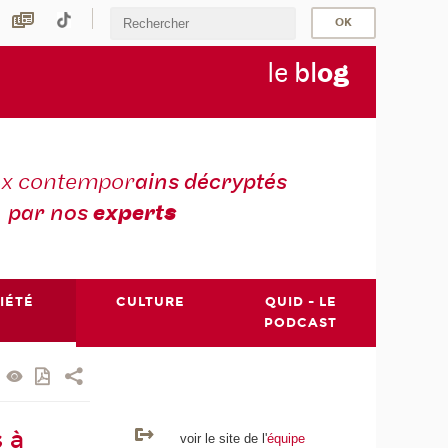
le
bl
o
g
ux contempor
ains décryptés
par nos
expert
s
IÉTÉ
CULTURE
QUID - LE
PODCAST
 à
voir le site de l'
équipe