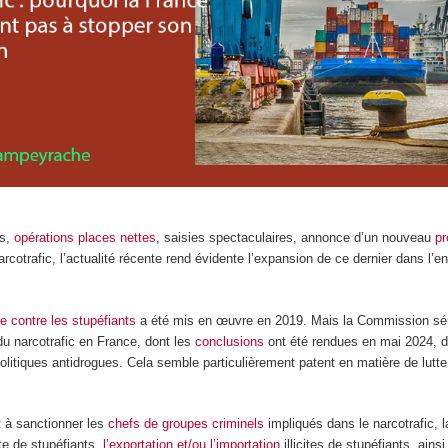
es,
opérations places nettes
, saisies spectaculaires, annonce d’un nouveau
pr
narcotrafic, l’actualité récente rend évidente l’expansion de ce dernier dans l’
te contre les stupéfiants
a été mis en œuvre en 2019. Mais la Commission sén
du narcotrafic en France, dont les
conclusions
ont été rendues en mai 2024, d
litiques antidrogues. Cela semble particulièrement patent en matière de lutte
t à sanctionner les
chefs de groupes criminels
impliqués dans le narcotrafic, 
ite de stupéfiants,
l’exportation et/ou l’importation
illicites de stupéfiants, ainsi