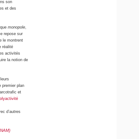
ans son
es et des
s que
monopole
,
le repose sur
e le montrent
 réalité
es activités
uire la notion de
 leurs
e premier plan
rcotrafic et
olyactivité
vec d’autres
(CNAM)