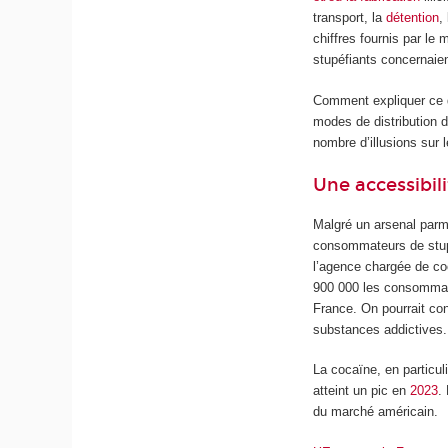
transport, la
détention
,
chiffres fournis par le 
stupéfiants concernaient
Comment expliquer ce d
modes de distribution d
nombre d’illusions sur
Une accessibil
Malgré un arsenal parmi
consommateurs de stu
l’agence chargée de coor
900 000 les consommate
France. On pourrait con
substances addictives. 
La cocaïne, en particul
atteint un pic en
2023
.
du marché américain.