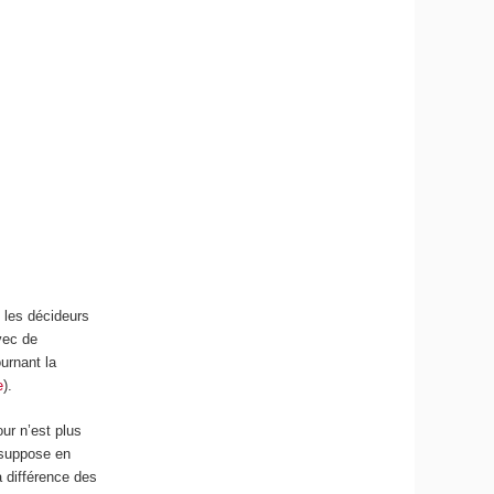
t les décideurs
vec de
urnant la
e
).
our n’est plus
 suppose en
 différence des