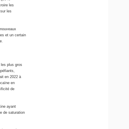
croire les
 sur les
e nouveaux
es et un certain
e.
 les plus gros
upéfiants,
mait en 2022 à
ocaïne en
ficité de
tine ayant
e de saturation