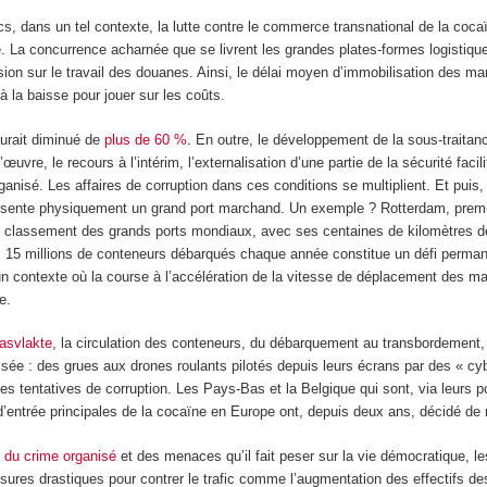
cs, dans un tel contexte, la lutte contre le commerce transnational de la coca
La concurrence acharnée que se livrent les grandes plates-formes logistiques
sion sur le travail des douanes. Ainsi, le délai moyen d’immobilisation des ma
à la baisse pour jouer sur les coûts.
aurait diminué de
plus de 60 %
. En outre, le développement de la sous-traitan
œuvre, le recours à l’intérim, l’externalisation d’une partie de la sécurité facili
anisé. Les affaires de corruption dans ces conditions se multiplient. Et puis, i
ésente physiquement un grand port marchand. Un exemple ? Rotterdam, premi
 classement des grands ports mondiaux, avec ses centaines de kilomètres d
ses 15 millions de conteneurs débarqués chaque année constitue un défi perman
 un contexte où la course à l’accélération de la vitesse de déplacement des m
e.
asvlakte
, la circulation des conteneurs, du débarquement au transbordement,
ée : des grues aux drones roulants pilotés depuis leurs écrans par des « cy
s tentatives de corruption. Les Pays-Bas et la Belgique qui sont, via leurs p
 d’entrée principales de la cocaïne en Europe ont, depuis deux ans, décidé de r
 du crime organisé
et des menaces qu’il fait peser sur la vie démocratique, l
sures drastiques pour contrer le trafic comme l’augmentation des effectifs d