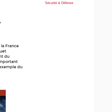
Sécurité & Défense
e
 la France
quet
nt du
important
’exemple du