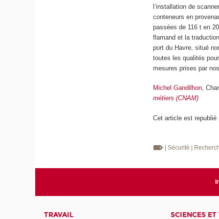
l’installation de scanne
conteneurs en provenan
passées de 116 t en 202
flamand et la traduction 
port du Havre, situé n
toutes les qualités pour
mesures prises par nos
Michel Gandilhon
, Cha
métiers (CNAM)
Cet article est republié
| Sécurité
| Recherc
I
TRAVAIL
SCIENCES ET