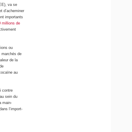
CEE), va se
fet d’acheminer
ent importants
 millions de
ctivement
mions ou
s marchés de
aleur de la
 de
cocaïne au
i contre
 au sein du
la main-
dans l’import-