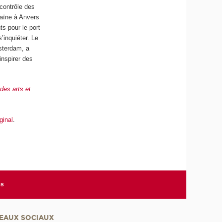
 contrôle des
caïne à Anvers
ts pour le port
s’inquiéter. Le
sterdam, a
’inspirer des
des arts et
iginal
.
es
EAUX SOCIAUX