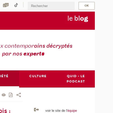
le
bl
o
g
ux contempor
ains décryptés
par nos
expert
s
IÉTÉ
CULTURE
QUID - LE
PODCAST
is :
voir le site de l'
équipe