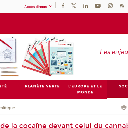
Accès directs
Les enje
NTÉ
PLANÈTE VERTE
L'EUROPE ET LE
SOC
MONDE
olitique
de la cocaïne devant celui du cannab