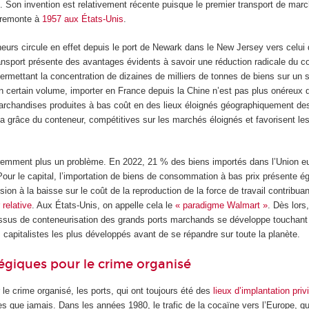
. Son invention est relativement récente puisque le premier transport de mar
 remonte à
1957 aux États-Unis
.
neurs circule en effet depuis le port de Newark dans le New Jersey vers celui
ansport présente des avantages évidents à savoir une réduction radicale du co
rmettant la concentration de dizaines de milliers de tonnes de biens sur un 
’un certain volume, importer en France depuis la Chine n’est pas plus onéreux
marchandises produites à bas coût en des lieux éloignés géographiquement de
la grâce du conteneur, compétitives sur les marchés éloignés et favorisent le
aremment plus un problème. En 2022, 21 % des biens importés dans l’Union 
Pour le capital, l’importation de biens de consommation à bas prix présente 
sion à la baisse sur le coût de la reproduction de la force de travail contribuan
 relative
. Aux États-Unis, on appelle cela le
« paradigme Walmart »
. Dès lors,
ssus de conteneurisation des grands ports marchands se développe touchant
capitalistes les plus développés avant de se répandre sur toute la planète.
tégiques pour le crime organisé
le crime organisé, les ports, qui ont toujours été des
lieux d’implantation priv
es que jamais. Dans les années 1980, le trafic de la cocaïne vers l’Europe, qu