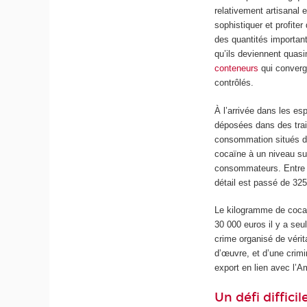
relativement artisanal 
sophistiquer et profite
des quantités importan
qu’ils deviennent quasi
conteneurs
qui converg
contrôlés.
À l’arrivée dans les e
déposées dans des tra
consommation situés dan
cocaïne à un niveau su
consommateurs. Entre 
détail est passé de 325
Le kilogramme de cocaï
30 000 euros il y a se
crime organisé de vérita
d’œuvre, et d’une crimi
export en lien avec l’A
Un défi difficil