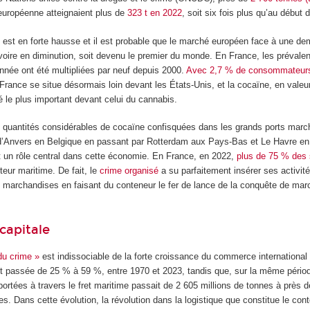
 européenne atteignaient plus de
323 t en 2022
, soit six fois plus qu’au début 
 est en forte hausse et il est probable que le marché européen face à une d
voire en diminution, soit devenu le premier du monde. En France, les prévale
née ont été multipliées par neuf depuis 2000.
Avec 2,7 % de consommateur
a France se situe désormais loin devant les États-Unis, et la cocaïne, en valeur
 le plus important devant celui du cannabis.
quantités considérables de cocaïne confisquées dans les grands ports marc
t d’Anvers en Belgique en passant par Rotterdam aux Pays-Bas et Le Havre en
t un rôle central dans cette économie. En France, en 2022,
plus de 75 % des 
teur maritime. De fait, le
crime organisé
a su parfaitement insérer ses activité
marchandises en faisant du conteneur le fer de lance de la conquête de ma
capitale
du crime »
est indissociable de la forte croissance du commerce international 
t passée de 25 % à 59 %, entre 1970 et 2023, tandis que, sur la même pério
rtées à travers le fret maritime passait de 2 605 millions de tonnes à près d
es. Dans cette évolution, la révolution dans la logistique que constitue le co