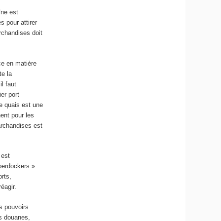
ïne est
 pour attirer
rchandises doit
ce en matière
te la
l faut
er port
e quais est une
ent pour les
archandises est
 est
berdockers »
orts,
éagir.
es pouvoirs
es douanes,