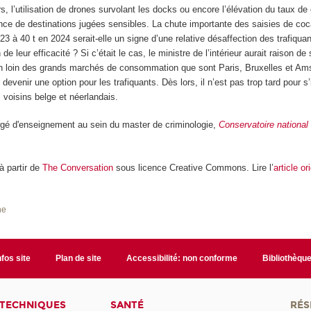
rs, l’utilisation de drones survolant les docks ou encore l’élévation du taux de
ce de destinations jugées sensibles. La chute importante des saisies de co
3 à 40 t en 2024 serait-elle un signe d’une relative désaffection des trafiquan
de leur efficacité ? Si c’était le cas, le ministre de l’intérieur aurait raison de 
on loin des grands marchés de consommation que sont Paris, Bruxelles et Am
 devenir une option pour les trafiquants. Dès lors, il n’est pas trop tard pour s
 voisins belge et néerlandais.
rgé d'enseignement au sein du master de criminologie,
Conservatoire national 
 à partir de
The Conversation
sous licence Creative Commons. Lire l’
article or
he
nfos site
Plan de site
Accessibilité: non conforme
Bibliothèqu
 TECHNIQUES
SANTÉ
RÉS