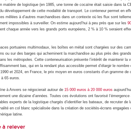
en matière de logistique (en 1985, une tonne de cocaïne était saisie dans la 
r du développement de cette modalité de transport. Le conteneur permet en ef
tes mêlées à d’autres marchandises dans un contexte où les flux sont tellem
ment impossibles à surveiller. On estime aujourd’hui à peu près que sur les
90
ent chaque année vers les grands ports européens, 2 % à 10 % seraient effe
spaces portuaires multimodaux, les boîtes en métal sont chargées sur des ca
ins ou sur des barges qui acheminent la marchandise au plus près des grand
s les métropoles. Cette conteneurisation présente l’intérêt de maintenir la v
ffisamment bas, qui en la rendant plus accessible permet d’élargir le nombre
1990 et 2024, en France, le prix moyen en euros constants d’un gramme de 
 à 65 euros.
ne à Anvers se négocierait autour de
15 000 euros à 20 000 euros
aujourd’hu
ulement une dizaine d’années. Toutes ces évolutions ont favorisé l’émergence
bles experts de la logistique chargés d’identifier les bateaux, de recruter de 
nalité en col blanc spécialisée dans la création de sociétés-écrans engagées 
mérique latine.
e à relever