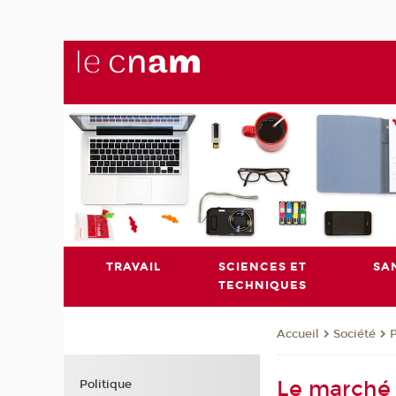
TRAVAIL
SCIENCES ET
SA
TECHNIQUES
Société
P
Accueil
Le marché 
Politique