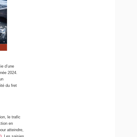
ie d’une
année 2024.
un
té du fret
n, le trafic
ction en
our atteindre,
)
. Les saisies