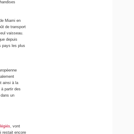
chandises
 de Miami en
ût de transport
seul vaisseau.
 que depuis
s pays les plus
s
européenne
également
t ainsi à la
 à partir des
 dans un
ilégiés
, vont
i restait encore