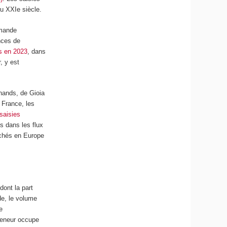
du XXI
e
siècle.
emande
nces de
s en 2023
, dans
, y est
hands, de Gioia
 France, les
saisies
s dans les flux
rchés en Europe
dont la part
de, le volume
e
nteneur occupe