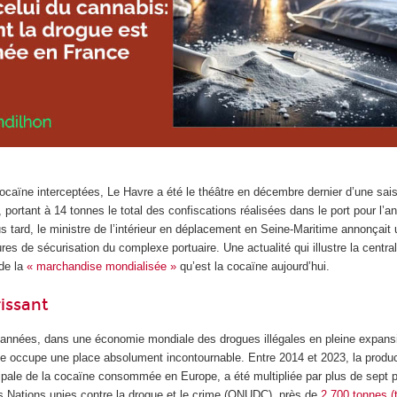
caïne interceptées, Le Havre a été le théâtre en décembre dernier d’une sais
 portant à 14 tonnes le total des confiscations réalisées dans le port pour l’
 tard, le ministre de l’intérieur en déplacement en Seine-Maritime annonçait 
s de sécurisation du complexe portuaire. Une actualité qui illustre la centrali
 de la
« marchandise mondialisée »
qu’est la cocaïne aujourd’hui.
issant
’années, dans une économie mondiale des drogues illégales en pleine expansio
ne occupe une place absolument incontournable. Entre 2014 et 2023, la produ
ipale de la cocaïne consommée en Europe, a été multipliée par plus de sept p
es Nations unies contre la drogue et le crime (ONUDC), près de
2 700 tonnes (t