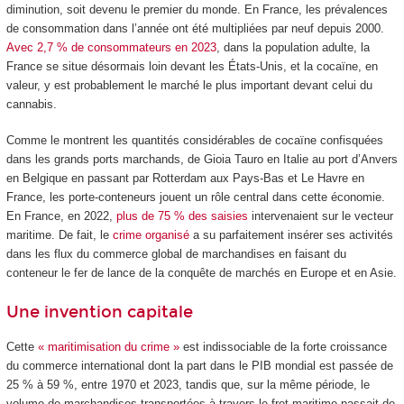
diminution, soit devenu le premier du monde. En France, les prévalences
de consommation dans l’année ont été multipliées par neuf depuis 2000.
Avec 2,7 % de consommateurs en 2023
, dans la population adulte, la
France se situe désormais loin devant les États-Unis, et la cocaïne, en
valeur, y est probablement le marché le plus important devant celui du
cannabis.
Comme le montrent les quantités considérables de cocaïne confisquées
dans les grands ports marchands, de Gioia Tauro en Italie au port d’Anvers
en Belgique en passant par Rotterdam aux Pays-Bas et Le Havre en
France, les porte-conteneurs jouent un rôle central dans cette économie.
En France, en 2022,
plus de 75 % des saisies
intervenaient sur le vecteur
maritime. De fait, le
crime organisé
a su parfaitement insérer ses activités
dans les flux du commerce global de marchandises en faisant du
conteneur le fer de lance de la conquête de marchés en Europe et en Asie.
Une invention capitale
Cette
« maritimisation du crime »
est indissociable de la forte croissance
du commerce international dont la part dans le PIB mondial est passée de
25 % à 59 %, entre 1970 et 2023, tandis que, sur la même période, le
volume de marchandises transportées à travers le fret maritime passait de