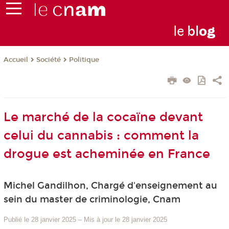
le
bl
o
g
Société
Politique
Accueil
Le marché de la cocaïne devant
celui du cannabis : comment la
drogue est acheminée en France
Michel Gandilhon, Chargé d'enseignement au
sein du master de criminologie, Cnam
Publié le 28 janvier 2025
–
Mis à jour le 28 janvier 2025