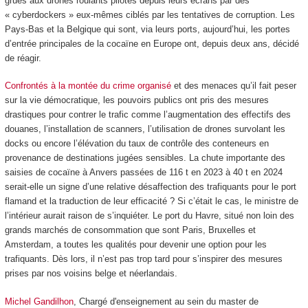
grues aux drones roulants pilotés depuis leurs écrans par des
« cyberdockers » eux-mêmes ciblés par les tentatives de corruption. Les
Pays-Bas et la Belgique qui sont, via leurs ports, aujourd’hui, les portes
d’entrée principales de la cocaïne en Europe ont, depuis deux ans, décidé
de réagir.
Confrontés à la montée du crime organisé
et des menaces qu’il fait peser
sur la vie démocratique, les pouvoirs publics ont pris des mesures
drastiques pour contrer le trafic comme l’augmentation des effectifs des
douanes, l’installation de scanners, l’utilisation de drones survolant les
docks ou encore l’élévation du taux de contrôle des conteneurs en
provenance de destinations jugées sensibles. La chute importante des
saisies de cocaïne à Anvers passées de 116 t en 2023 à 40 t en 2024
serait-elle un signe d’une relative désaffection des trafiquants pour le port
flamand et la traduction de leur efficacité ? Si c’était le cas, le ministre de
l’intérieur aurait raison de s’inquiéter. Le port du Havre, situé non loin des
grands marchés de consommation que sont Paris, Bruxelles et
Amsterdam, a toutes les qualités pour devenir une option pour les
trafiquants. Dès lors, il n’est pas trop tard pour s’inspirer des mesures
prises par nos voisins belge et néerlandais.
Michel Gandilhon
, Chargé d'enseignement au sein du master de