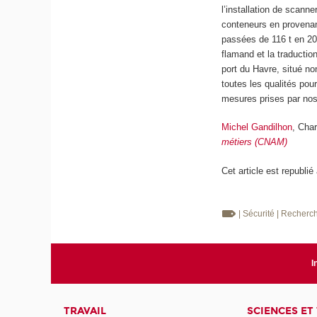
l’installation de scanne
conteneurs en provenan
passées de 116 t en 202
flamand et la traduction 
port du Havre, situé n
toutes les qualités pour
mesures prises par nos
Michel Gandilhon
, Cha
métiers (CNAM)
Cet article est republié
| Sécurité
| Recherc
I
TRAVAIL
SCIENCES ET