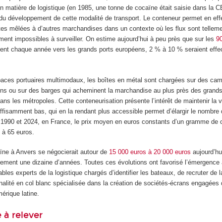
en matière de logistique (en 1985, une tonne de cocaïne était saisie dans la 
r du développement de cette modalité de transport. Le conteneur permet en ef
tes mêlées à d’autres marchandises dans un contexte où les flux sont tellem
ment impossibles à surveiller. On estime aujourd’hui à peu près que sur les
90
ent chaque année vers les grands ports européens, 2 % à 10 % seraient effe
spaces portuaires multimodaux, les boîtes en métal sont chargées sur des ca
ins ou sur des barges qui acheminent la marchandise au plus près des grand
s les métropoles. Cette conteneurisation présente l’intérêt de maintenir la v
ffisamment bas, qui en la rendant plus accessible permet d’élargir le nombre
1990 et 2024, en France, le prix moyen en euros constants d’un gramme de 
 à 65 euros.
ne à Anvers se négocierait autour de
15 000 euros à 20 000 euros
aujourd’hu
ulement une dizaine d’années. Toutes ces évolutions ont favorisé l’émergence
bles experts de la logistique chargés d’identifier les bateaux, de recruter de 
nalité en col blanc spécialisée dans la création de sociétés-écrans engagées 
mérique latine.
e à relever