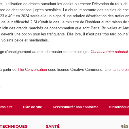
rs, l’utilisation de drones survolant les docks ou encore l’élévation du taux de
ce de destinations jugées sensibles. La chute importante des saisies de co
3 à 40 t en 2024 serait-elle un signe d’une relative désaffection des trafiquan
de leur efficacité ? Si c’était le cas, le ministre de l’intérieur aurait raison de 
on loin des grands marchés de consommation que sont Paris, Bruxelles et Am
 devenir une option pour les trafiquants. Dès lors, il n’est pas trop tard pour s
 voisins belge et néerlandais.
rgé d'enseignement au sein du master de criminologie,
Conservatoire national 
 à partir de
The Conversation
sous licence Creative Commons. Lire l’
article or
he
nfos site
Plan de site
Accessibilité: non conforme
Bibliothèqu
 TECHNIQUES
SANTÉ
RÉS