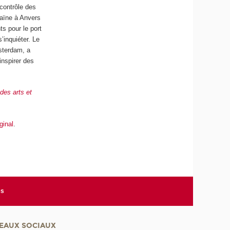
 contrôle des
caïne à Anvers
ts pour le port
s’inquiéter. Le
sterdam, a
’inspirer des
des arts et
iginal
.
es
EAUX SOCIAUX