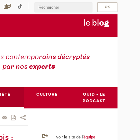
le
bl
o
g
ux contempor
ains décryptés
par nos
expert
s
IÉTÉ
CULTURE
QUID - LE
PODCAST
is :
voir le site de l'
équipe