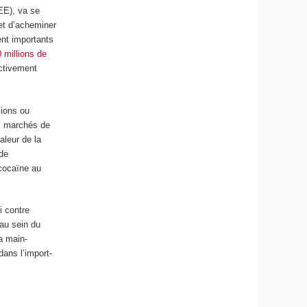
CEE), va se
fet d’acheminer
ent importants
 millions de
ctivement
mions ou
s marchés de
aleur de la
 de
cocaïne au
i contre
 au sein du
la main-
dans l’import-