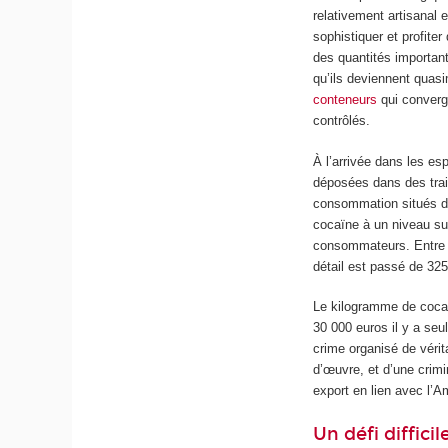
relativement artisanal 
sophistiquer et profite
des quantités importan
qu’ils deviennent quasi
conteneurs
qui converg
contrôlés.
À l’arrivée dans les e
déposées dans des tra
consommation situés dan
cocaïne à un niveau su
consommateurs. Entre 
détail est passé de 325
Le kilogramme de cocaï
30 000 euros il y a se
crime organisé de vérita
d’œuvre, et d’une crimi
export en lien avec l’A
Un défi difficil