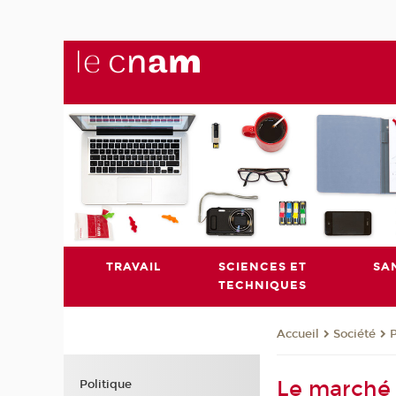
TRAVAIL
SCIENCES ET
SA
TECHNIQUES
Société
P
Accueil
Le marché 
Politique