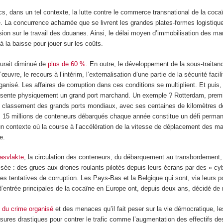
cs, dans un tel contexte, la lutte contre le commerce transnational de la coca
La concurrence acharnée que se livrent les grandes plates-formes logistiques
sion sur le travail des douanes. Ainsi, le délai moyen d’immobilisation des ma
à la baisse pour jouer sur les coûts.
aurait diminué de
plus de 60 %
. En outre, le développement de la sous-traitan
œuvre, le recours à l’intérim, l’externalisation d’une partie de la sécurité facili
anisé. Les affaires de corruption dans ces conditions se multiplient. Et puis, i
ésente physiquement un grand port marchand. Un exemple ? Rotterdam, premi
 classement des grands ports mondiaux, avec ses centaines de kilomètres d
ses 15 millions de conteneurs débarqués chaque année constitue un défi perman
 un contexte où la course à l’accélération de la vitesse de déplacement des m
e.
asvlakte
, la circulation des conteneurs, du débarquement au transbordement,
ée : des grues aux drones roulants pilotés depuis leurs écrans par des « cy
s tentatives de corruption. Les Pays-Bas et la Belgique qui sont, via leurs p
 d’entrée principales de la cocaïne en Europe ont, depuis deux ans, décidé de r
 du crime organisé
et des menaces qu’il fait peser sur la vie démocratique, l
sures drastiques pour contrer le trafic comme l’augmentation des effectifs d