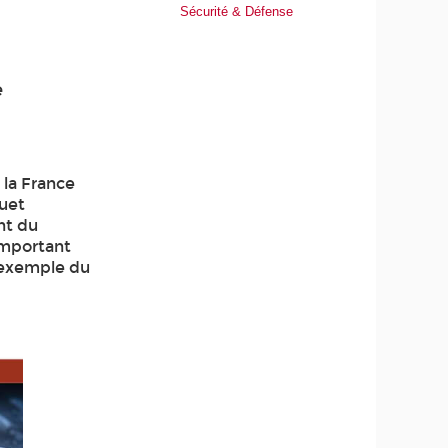
Sécurité & Défense
e
 la France
quet
nt du
important
’exemple du