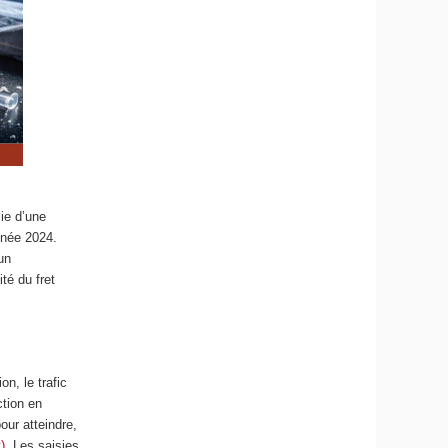
ie d’une
année 2024.
un
té du fret
n, le trafic
ction en
our atteindre,
)
. Les saisies