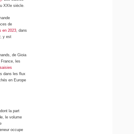
du XXI
e
siècle.
emande
nces de
s en 2023
, dans
, y est
hands, de Gioia
 France, les
saisies
s dans les flux
rchés en Europe
dont la part
de, le volume
e
nteneur occupe