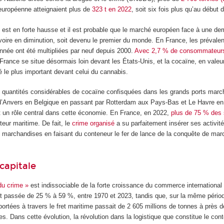
 européenne atteignaient plus de
323 t en 2022
, soit six fois plus qu’au début 
 est en forte hausse et il est probable que le marché européen face à une d
voire en diminution, soit devenu le premier du monde. En France, les prévale
née ont été multipliées par neuf depuis 2000.
Avec 2,7 % de consommateur
a France se situe désormais loin devant les États-Unis, et la cocaïne, en valeur
 le plus important devant celui du cannabis.
quantités considérables de cocaïne confisquées dans les grands ports marc
t d’Anvers en Belgique en passant par Rotterdam aux Pays-Bas et Le Havre en
t un rôle central dans cette économie. En France, en 2022,
plus de 75 % des 
teur maritime. De fait, le
crime organisé
a su parfaitement insérer ses activité
marchandises en faisant du conteneur le fer de lance de la conquête de ma
capitale
du crime »
est indissociable de la forte croissance du commerce international 
t passée de 25 % à 59 %, entre 1970 et 2023, tandis que, sur la même pério
rtées à travers le fret maritime passait de 2 605 millions de tonnes à près d
es. Dans cette évolution, la révolution dans la logistique que constitue le co