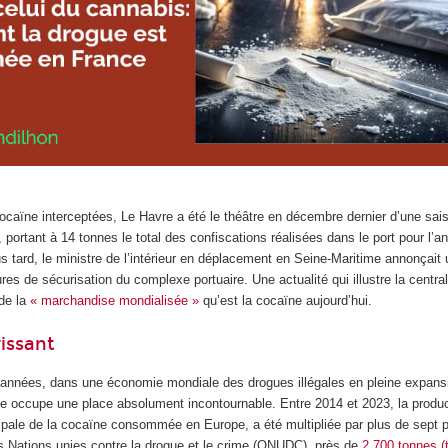
caïne interceptées, Le Havre a été le théâtre en décembre dernier d’une sais
 portant à 14 tonnes le total des confiscations réalisées dans le port pour l’
 tard, le ministre de l’intérieur en déplacement en Seine-Maritime annonçait 
s de sécurisation du complexe portuaire. Une actualité qui illustre la centrali
 de la
« marchandise mondialisée »
qu’est la cocaïne aujourd’hui.
issant
’années, dans une économie mondiale des drogues illégales en pleine expansio
ne occupe une place absolument incontournable. Entre 2014 et 2023, la produ
ipale de la cocaïne consommée en Europe, a été multipliée par plus de sept p
es Nations unies contre la drogue et le crime (ONUDC), près de
2 700 tonnes (t