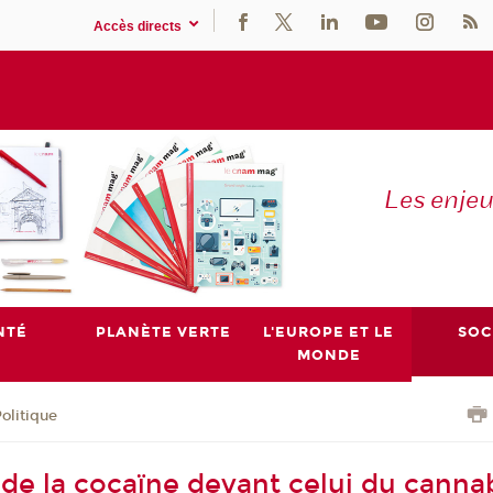
Accès directs
Les enje
NTÉ
PLANÈTE VERTE
L'EUROPE ET LE
SOC
MONDE
olitique
de la cocaïne devant celui du cannab