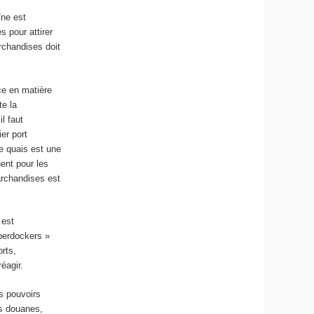
ïne est
 pour attirer
rchandises doit
ce en matière
te la
l faut
er port
e quais est une
ent pour les
archandises est
 est
berdockers »
orts,
éagir.
es pouvoirs
es douanes,