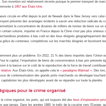
. Son invention est relativement récente puisque le premier transport de mar
 remonte à
1957 aux États-Unis
.
neurs circule en effet depuis le port de Newark dans le New Jersey vers celui
ansport présente des avantages évidents à savoir une réduction radicale du co
rmettant la concentration de dizaines de milliers de tonnes de biens sur un 
’un certain volume, importer en France depuis la Chine n’est pas plus onéreux
marchandises produites à bas coût en des lieux éloignés géographiquement de
la grâce du conteneur, compétitives sur les marchés éloignés et favorisent le
aremment plus un problème. En 2022, 21 % des biens importés dans l’Union 
Pour le capital, l’importation de biens de consommation à bas prix présente 
sion à la baisse sur le coût de la reproduction de la force de travail contribuan
 relative
. Aux États-Unis, on appelle cela le
« paradigme Walmart »
. Dès lors,
ssus de conteneurisation des grands ports marchands se développe touchant
capitalistes les plus développés avant de se répandre sur toute la planète.
tégiques pour le crime organisé
le crime organisé, les ports, qui ont toujours été des
lieux d’implantation priv
es que jamais. Dans les années 1980, le trafic de la cocaïne vers l’Europe, qu