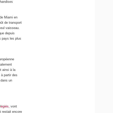
chandises
 de Miami en
ût de transport
seul vaisseau.
 que depuis
s pays les plus
s
européenne
également
t ainsi à la
 à partir des
 dans un
ilégiés
, vont
i restait encore