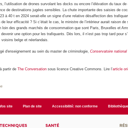
rs, l’utilisation de drones survolant les docks ou encore l’élévation du taux de
ce de destinations jugées sensibles. La chute importante des saisies de co
3 à 40 t en 2024 serait-elle un signe d’une relative désaffection des trafiquan
de leur efficacité ? Si c’était le cas, le ministre de l’intérieur aurait raison de 
on loin des grands marchés de consommation que sont Paris, Bruxelles et Am
 devenir une option pour les trafiquants. Dès lors, il n’est pas trop tard pour s
 voisins belge et néerlandais.
rgé d'enseignement au sein du master de criminologie,
Conservatoire national 
 à partir de
The Conversation
sous licence Creative Commons. Lire l’
article or
he
nfos site
Plan de site
Accessibilité: non conforme
Bibliothèqu
 TECHNIQUES
SANTÉ
RÉS