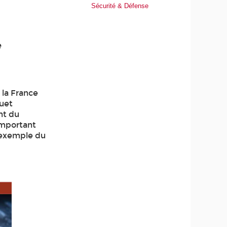
Sécurité & Défense
e
 la France
quet
nt du
important
’exemple du