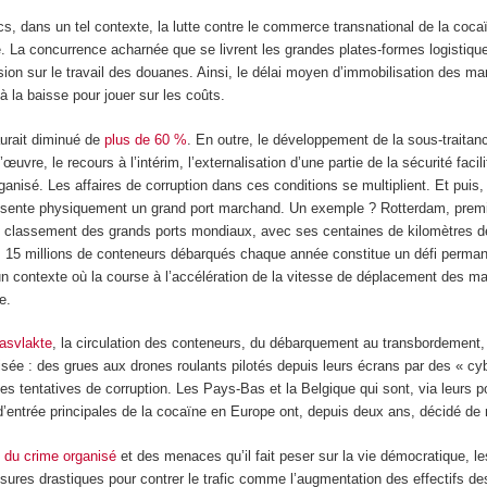
cs, dans un tel contexte, la lutte contre le commerce transnational de la coca
La concurrence acharnée que se livrent les grandes plates-formes logistiques
sion sur le travail des douanes. Ainsi, le délai moyen d’immobilisation des ma
à la baisse pour jouer sur les coûts.
aurait diminué de
plus de 60 %
. En outre, le développement de la sous-traitan
œuvre, le recours à l’intérim, l’externalisation d’une partie de la sécurité facili
anisé. Les affaires de corruption dans ces conditions se multiplient. Et puis, i
ésente physiquement un grand port marchand. Un exemple ? Rotterdam, premi
 classement des grands ports mondiaux, avec ses centaines de kilomètres d
ses 15 millions de conteneurs débarqués chaque année constitue un défi perman
 un contexte où la course à l’accélération de la vitesse de déplacement des m
e.
asvlakte
, la circulation des conteneurs, du débarquement au transbordement,
ée : des grues aux drones roulants pilotés depuis leurs écrans par des « cy
s tentatives de corruption. Les Pays-Bas et la Belgique qui sont, via leurs p
 d’entrée principales de la cocaïne en Europe ont, depuis deux ans, décidé de r
 du crime organisé
et des menaces qu’il fait peser sur la vie démocratique, l
sures drastiques pour contrer le trafic comme l’augmentation des effectifs d