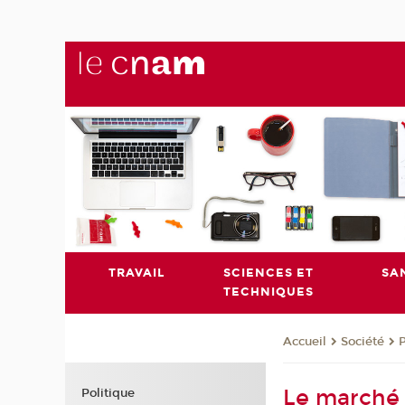
TRAVAIL
SCIENCES ET
SA
TECHNIQUES
Société
P
Accueil
Le marché 
Politique