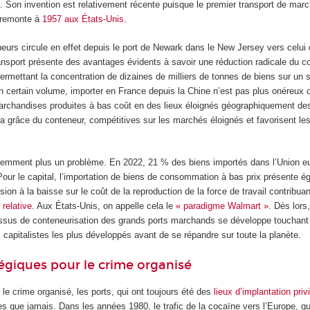
. Son invention est relativement récente puisque le premier transport de mar
 remonte à
1957 aux États-Unis
.
neurs circule en effet depuis le port de Newark dans le New Jersey vers celui
ansport présente des avantages évidents à savoir une réduction radicale du co
rmettant la concentration de dizaines de milliers de tonnes de biens sur un 
’un certain volume, importer en France depuis la Chine n’est pas plus onéreux
marchandises produites à bas coût en des lieux éloignés géographiquement de
la grâce du conteneur, compétitives sur les marchés éloignés et favorisent le
aremment plus un problème. En 2022, 21 % des biens importés dans l’Union 
Pour le capital, l’importation de biens de consommation à bas prix présente 
sion à la baisse sur le coût de la reproduction de la force de travail contribuan
 relative
. Aux États-Unis, on appelle cela le
« paradigme Walmart »
. Dès lors,
ssus de conteneurisation des grands ports marchands se développe touchant
capitalistes les plus développés avant de se répandre sur toute la planète.
tégiques pour le crime organisé
le crime organisé, les ports, qui ont toujours été des
lieux d’implantation priv
es que jamais. Dans les années 1980, le trafic de la cocaïne vers l’Europe, qu