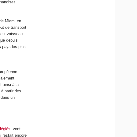
chandises
 de Miami en
ût de transport
seul vaisseau.
 que depuis
s pays les plus
s
européenne
également
t ainsi à la
 à partir des
 dans un
ilégiés
, vont
i restait encore