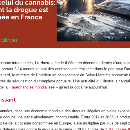
caïne interceptées, Le Havre a été le théâtre en décembre dernier d’une sais
 portant à 14 tonnes le total des confiscations réalisées dans le port pour l’
 tard, le ministre de l’intérieur en déplacement en Seine-Maritime annonçait 
s de sécurisation du complexe portuaire. Une actualité qui illustre la centrali
 de la
« marchandise mondialisée »
qu’est la cocaïne aujourd’hui.
issant
’années, dans une économie mondiale des drogues illégales en pleine expansio
ne occupe une place absolument incontournable. Entre 2014 et 2023, la produ
ipale de la cocaïne consommée en Europe, a été multipliée par plus de sept p
es Nations unies contre la drogue et le crime (ONUDC), près de
2 700 tonnes (t