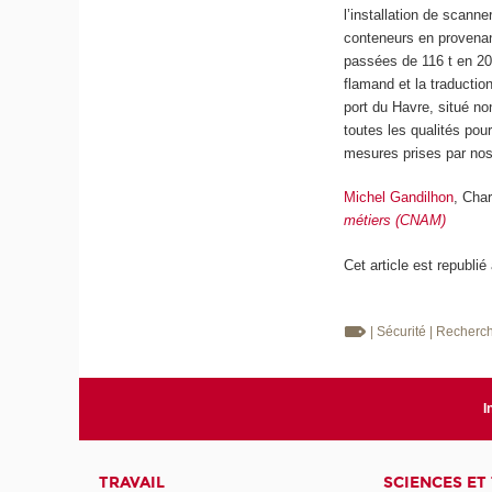
l’installation de scanne
conteneurs en provenan
passées de 116 t en 202
flamand et la traduction 
port du Havre, situé n
toutes les qualités pour
mesures prises par nos
Michel Gandilhon
, Cha
métiers (CNAM)
Cet article est republié
| Sécurité
| Recherc
I
TRAVAIL
SCIENCES ET