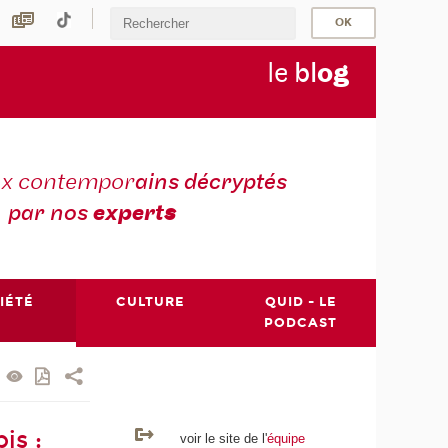
le
bl
o
g
ux contempor
ains décryptés
par nos
expert
s
IÉTÉ
CULTURE
QUID - LE
PODCAST
is :
voir le site de l'
équipe