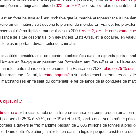
 européenne atteignaient plus de
323 t en 2022
, soit six fois plus qu’au début 
 est en forte hausse et il est probable que le marché européen face à une d
voire en diminution, soit devenu le premier du monde. En France, les prévale
née ont été multipliées par neuf depuis 2000.
Avec 2,7 % de consommateur
a France se situe désormais loin devant les États-Unis, et la cocaïne, en valeur
 le plus important devant celui du cannabis.
quantités considérables de cocaïne confisquées dans les grands ports marc
t d’Anvers en Belgique en passant par Rotterdam aux Pays-Bas et Le Havre en
t un rôle central dans cette économie. En France, en 2022,
plus de 75 % des 
teur maritime. De fait, le
crime organisé
a su parfaitement insérer ses activité
marchandises en faisant du conteneur le fer de lance de la conquête de ma
capitale
du crime »
est indissociable de la forte croissance du commerce international 
t passée de 25 % à 59 %, entre 1970 et 2023, tandis que, sur la même pério
rtées à travers le fret maritime passait de 2 605 millions de tonnes à près d
es. Dans cette évolution, la révolution dans la logistique que constitue le co