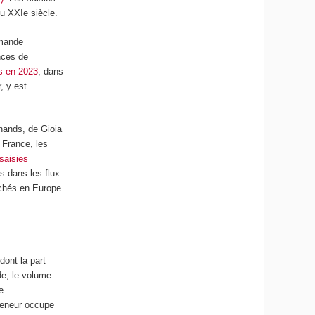
du XXI
e
siècle.
emande
nces de
s en 2023
, dans
, y est
hands, de Gioia
 France, les
saisies
s dans les flux
rchés en Europe
dont la part
de, le volume
e
nteneur occupe