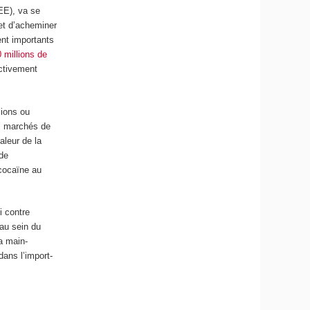
CEE), va se
fet d’acheminer
ent importants
 millions de
ctivement
mions ou
s marchés de
aleur de la
 de
cocaïne au
i contre
 au sein du
la main-
dans l’import-