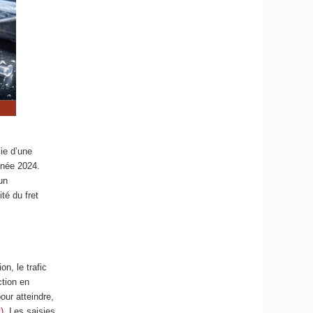
ie d’une
année 2024.
un
té du fret
n, le trafic
ction en
our atteindre,
)
. Les saisies