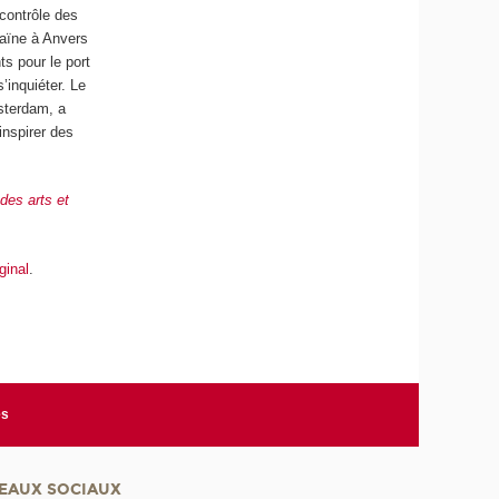
 contrôle des
caïne à Anvers
ts pour le port
s’inquiéter. Le
sterdam, a
’inspirer des
des arts et
iginal
.
es
EAUX SOCIAUX