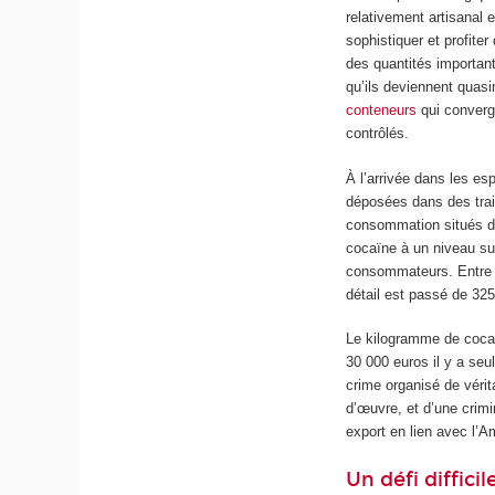
relativement artisanal 
sophistiquer et profite
des quantités importan
qu’ils deviennent quasi
conteneurs
qui converg
contrôlés.
À l’arrivée dans les e
déposées dans des tra
consommation situés dan
cocaïne à un niveau su
consommateurs. Entre 
détail est passé de 325
Le kilogramme de cocaï
30 000 euros il y a se
crime organisé de vérita
d’œuvre, et d’une crimi
export en lien avec l’A
Un défi difficil