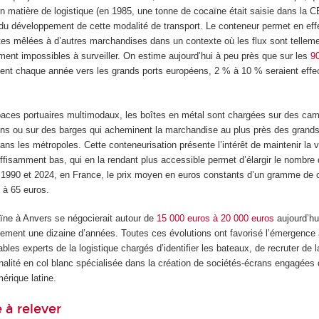
en matière de logistique (en 1985, une tonne de cocaïne était saisie dans la 
r du développement de cette modalité de transport. Le conteneur permet en ef
tes mêlées à d’autres marchandises dans un contexte où les flux sont tellem
ment impossibles à surveiller. On estime aujourd’hui à peu près que sur les
90
ent chaque année vers les grands ports européens, 2 % à 10 % seraient effe
spaces portuaires multimodaux, les boîtes en métal sont chargées sur des ca
ins ou sur des barges qui acheminent la marchandise au plus près des grand
s les métropoles. Cette conteneurisation présente l’intérêt de maintenir la v
ffisamment bas, qui en la rendant plus accessible permet d’élargir le nombre
1990 et 2024, en France, le prix moyen en euros constants d’un gramme de 
 à 65 euros.
ne à Anvers se négocierait autour de
15 000 euros à 20 000 euros
aujourd’hu
ulement une dizaine d’années. Toutes ces évolutions ont favorisé l’émergence
bles experts de la logistique chargés d’identifier les bateaux, de recruter de 
nalité en col blanc spécialisée dans la création de sociétés-écrans engagées 
mérique latine.
e à relever