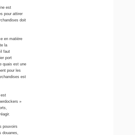
ïne est
 pour attirer
rchandises doit
ce en matière
te la
l faut
er port
e quais est une
ent pour les
archandises est
 est
berdockers »
orts,
éagir.
es pouvoirs
es douanes,