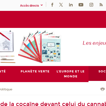
Accès directs
Les enje
NTÉ
PLANÈTE VERTE
L'EUROPE ET LE
SOC
MONDE
olitique
de la cocaïne devant celui du cannab