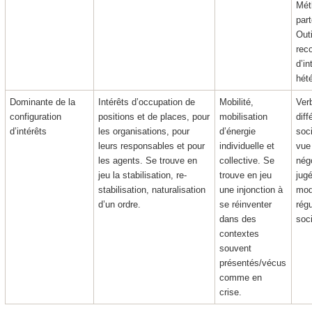
Mét
part
Out
rec
d’in
hét
Dominante de la
Intérêts d’occupation de
Mobilité,
Ver
configuration
positions et de places
, pour
mobilisation
diff
d’intérêts
les organisations, pour
d’énergie
soc
leurs responsables et pour
individuelle et
vue
les agents. Se trouve en
collective. Se
nég
jeu la stabilisation, re-
trouve en jeu
jug
stabilisation, naturalisation
une injonction à
mod
d’un ordre.
se réinventer
régu
dans des
soci
contextes
souvent
présentés/vécus
comme en
crise.