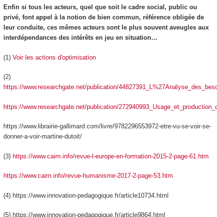
Enfin si tous les acteurs, quel que soit le cadre social, public ou
privé, font appel à la notion de bien commun, référence obligée de
leur conduite,
ces mêmes acteurs sont le plus souvent aveugles aux
interdépendances des intérêts en jeu en situation
…
(1)
Voir les actions d'optimisation
(2)
https://www.researchgate.net/publication/44827391_L%27Analyse_des_beso
https://www.researchgate.net/publication/272940993_Usage_et_production
https://www.librairie-gallimard.com/livre/9782296553972-etre-vu-se-voir-se-
donner-a-voir-martine-dutoit/
(3)
https://www.cairn.info/revue-l-europe-en-formation-2015-2-page-61.htm
https://www.cairn.info/revue-humanisme-2017-2-page-53.htm
(4)
https://www.innovation-pedagogique.fr/article10734.html
(5)
https://www.innovation-pedagogique.fr/article9864.html