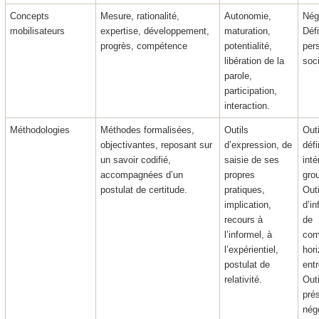
Concepts
Mesure, rationalité,
Autonomie,
Nég
mobilisateurs
expertise, développement,
maturation,
Défi
progrès, compétence
potentialité,
per
libération de la
soc
parole,
participation,
interaction.
Méthodologies
Méthodes formalisées,
Outils
Out
objectivantes, reposant sur
d’expression, de
défi
un savoir codifié,
saisie de ses
inté
accompagnées d’un
propres
gro
postulat de certitude.
pratiques,
Outi
implication,
d’in
recours à
de
l’informel, à
com
l’expérientiel,
hor
postulat de
ent
relativité.
Out
pré
nég