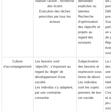
réaliser l‘action ; recherche
demandes
les 
des écarts
explicites ou
pre
Exécution des tâches
latentes
Défi
prescrites par tous les
Recherche
pos
acteurs
d’optimisation
Sou
des objectifs et
par
projets au
en 
regard des
de p
existants
Répa
éve
sou
Culture
Les besoins sont
Subjectivation
La 
d’accompagnement
‘objectifs’, s’imposent au
des besoins et
des
regard du ‘degré’ de
expression sous
une
développement d’une
forme de désirs
soc
société
Les individus
hét
Les individus s’y adaptent,
sont les sujets
conf
par une contrainte
premiers de leur
L’in
consentie
vie sociale
et a
jeu
soc