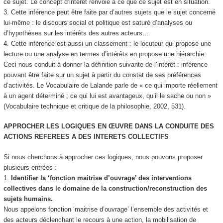
ce sujet. Le concept d’intérêt renvoie à ce que ce sujet est en situation.
3.
Cette inférence peut être faite par d’autres sujets que le sujet concerné
lui-même
: le discours social et politique est saturé d’analyses ou
d’hypothèses sur les intérêts des autres acteurs…
4.
Cette inférence est aussi un classement
: le locuteur qui propose une
lecture ou une analyse en termes d’intérêts en propose une hiérarchie.
Ceci nous conduit à donner la définition suivante de l’intérêt :
inférence
pouvant être faite sur un sujet à partir du constat de ses préférences
d’activités
. Le Vocabulaire de Lalande parle de « ce qui importe réellement
à un agent déterminé ; ce qui lui est avantageux, qu’il le sache ou non »
(Vocabulaire technique et critique de la philosophie, 2002, 531).
APPROCHER LES LOGIQUES EN ŒUVRE DANS LA CONDUITE DES
ACTIONS REFEREES A DES INTERETS COLLECTIFS
Si nous cherchons à approcher ces logiques, nous pouvons proposer
plusieurs entrées :
1.
Identifier la ‘fonction maitrise d’ouvrage’ des interventions
collectives dans le domaine de la construction/reconstruction des
sujets humains.
Nous appelons fonction ‘maitrise d’ouvrage’ l’ensemble des activités et
des acteurs
déclenchant le recours
à une action, la mobilisation de