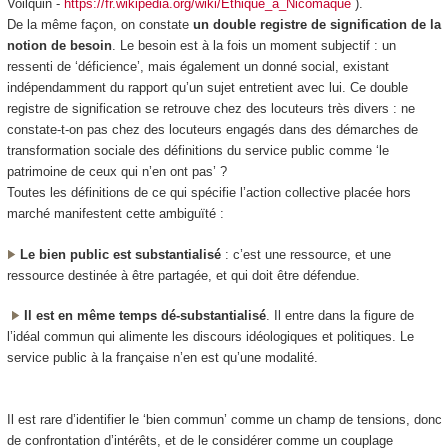
Voilquin -
https://fr.wikipedia.org/wiki/Éthique_à_Nicomaque
).
De la même façon, on constate
un double registre de signification de la
notion de besoin
. Le besoin est à la fois un moment
subjectif
: un
ressenti de ‘déficience’, mais également un
donné
social, existant
indépendamment du rapport qu’un sujet entretient avec lui. Ce double
registre de signification se retrouve chez des locuteurs très divers : ne
constate-t-on pas chez des locuteurs engagés dans des démarches de
transformation sociale des définitions du service public comme ‘le
patrimoine de ceux qui n’en ont pas’ ?
Toutes les définitions de ce qui spécifie l’action collective placée hors
marché manifestent cette ambiguïté :
Le bien public est substantialisé
: c’est une ressource, et une
ressource destinée à être partagée, et qui doit être défendue.
Il est en même temps dé-substantialisé
. Il entre dans la figure de
l’idéal commun qui alimente les discours idéologiques et politiques. Le
service public à la française n’en est qu’une modalité.
Il est rare d’identifier le ‘bien commun’ comme un champ de tensions, donc
de confrontation d’intérêts, et de le considérer comme un
couplage