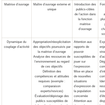
Maitrise d’ouvrage
Maître d’ouvrage externe et
Introduction des
Fon
unique
publics-cibles
de l’action dans
la fonction
plu
maitrise
d’ouvrage
ch
so
Dynamique du
Appropriation/réexplicitation
Attention aux
Exp
couplage d’activité
des objectifs poursuivis par
rapports de
enje
la maitrise d’ouvrage
pouvoir
stra
Analyse des ressources de
susceptibles de
d’a
l’environnement au regard
jouer sur
Dég
de ces objectifs
l’expression
con
Définition des
Mise en place
d’in
compétences et attitudes
de nouvelles
co
requises (exemple :
situations
Iden
comparaison
d’expression de
res
experts/novices)
la population
sus
Évaluation/dépistage des
concernée
d’ê
publics susceptibles de
Attention aux
disp