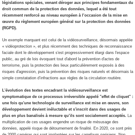
législations spéciales, venant déroger aux principes fondamentaux du
droit commun de la protection des données, lequel a été tout
récemment renforcé au niveau européen à l’occasion de la mise en
œuvre du règlement européen général sur la protection des données
(RGPD).
Un exemple marquant est celui de la vidéosurveillance, désormais appelée
« vidéoprotection », et plus récemment des techniques de reconnaissance
faciale dont le développement s'est progressivement élargi dans l'espace
public, au gré de lois évoquant tout d'abord la prévention d'actes de
terrorisme, puis la protection des lieux particulièrement exposés à des
risques d'agression, puis la prévention des risques naturels et désormais la
simple constatation d’infractions aux règles de la circulation routière.
L'évolution des textes encadrant la vidéosurveillance est
symptomatique de ce processus irréversible appelé "effet de cliquet" :
une fois qu'une technologie de surveillance est mise en œuvre, son
développement devient inéluctable et s'inscrit dans des usages de
plus en plus banalisés à mesure qu’ils sont socialement acceptés.
La
multiplication de ces usages engendre un risque de mésusage des
données, appelé risque de détournement de finalité. En 2020, ce sont près
de 2000 caméras qui sont implantées sur les carrefours parisiens. Non