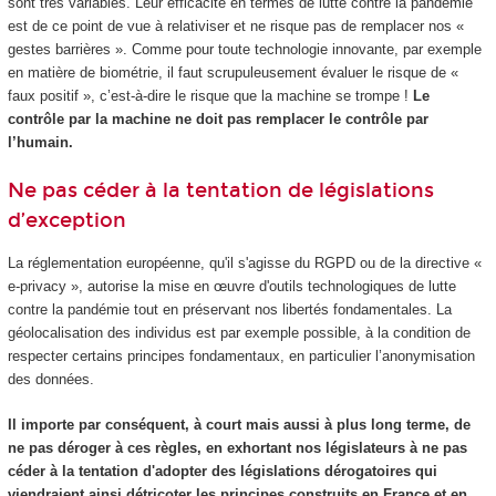
sont très variables. Leur efficacité en termes de lutte contre la pandémie
est de ce point de vue à relativiser et ne risque pas de remplacer nos «
gestes barrières ». Comme pour toute technologie innovante, par exemple
en matière de biométrie, il faut scrupuleusement évaluer le risque de «
faux positif », c’est-à-dire le risque que la machine se trompe !
Le
contrôle par la machine ne doit pas remplacer le contrôle par
l’humain.
Ne pas céder à la tentation de législations
d’exception
La réglementation européenne, qu'il s'agisse du RGPD ou de la directive «
e-privacy », autorise la mise en œuvre d'outils technologiques de lutte
contre la pandémie tout en préservant nos libertés fondamentales. La
géolocalisation des individus est par exemple possible, à la condition de
respecter certains principes fondamentaux, en particulier l’anonymisation
des données.
Il importe par conséquent, à court mais aussi à plus long terme, de
ne pas déroger à ces règles, en exhortant nos législateurs à ne pas
céder à la tentation d'adopter des législations dérogatoires qui
viendraient ainsi détricoter les principes construits en France et en