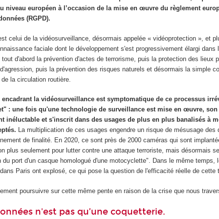
u niveau européen à l’occasion de la mise en œuvre du règlement euro
s données (RGPD).
t celui de la vidéosurveillance, désormais appelée « vidéoprotection », et 
nnaissance faciale dont le développement s'est progressivement élargi dans l
tout d'abord la prévention d'actes de terrorisme, puis la protection des lieux 
'agression, puis la prévention des risques naturels et désormais la simple co
de la circulation routière.
s encadrant la vidéosurveillance est symptomatique de ce processus irré
uet" : une fois qu'une technologie de surveillance est mise en œuvre, son
 inéluctable et s'inscrit dans des usages de plus en plus banalisés à m
eptés.
La multiplication de ces usages engendre un risque de mésusage des
rnement de finalité. En 2020, ce sont près de 2000 caméras qui sont implanté
on plus seulement pour lutter contre une attaque terroriste, mais désormais se
tion du port d'un casque homologué d'une motocyclette". Dans le même temps, l
 dans Paris ont explosé, ce qui pose la question de l'efficacité réelle de cette
lement poursuivre sur cette même pente en raison de la crise que nous trave
onnées n'est pas qu’une coquetterie.