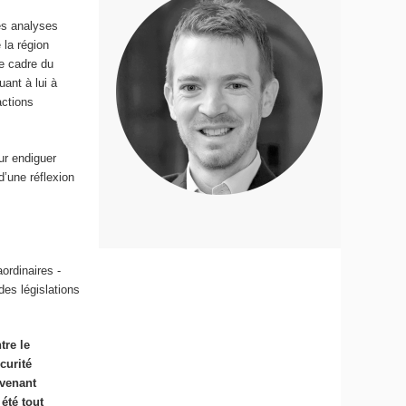
les analyses
 la région
le cadre du
ant à lui à
actions
ur endiguer
’une réflexion
ordinaires -
des législations
tre le
curité
 venant
été tout