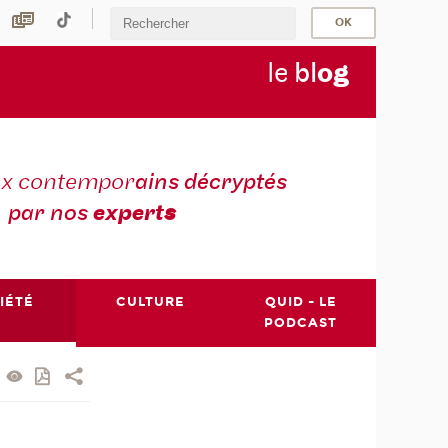
le
bl
o
g
ux contempor
ains décryptés
par nos
expert
s
IÉTÉ
CULTURE
QUID - LE
PODCAST