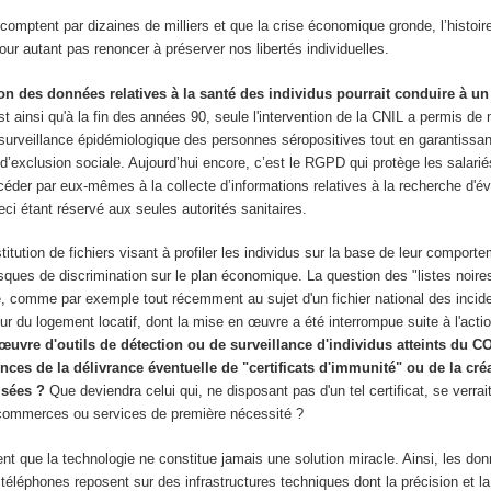
comptent par dizaines de milliers et que la crise économique gronde, l’histoi
pour autant pas renoncer à préserver nos libertés individuelles.
on des données relatives à la santé des individus pourrait conduire à un
st ainsi qu'à la fin des années 90, seule l'intervention de la CNIL a permis de
surveillance épidémiologique des personnes séropositives tout en garantissan
’exclusion sociale. Aujourd’hui encore, c’est le RGPD qui protège les salarié
éder par eux-mêmes à la collecte d’informations relatives à la recherche d'é
i étant réservé aux seules autorités sanitaires.
titution de fichiers visant à profiler les individus sur la base de leur comport
sques de discrimination sur le plan économique. La question des "listes noires
té, comme par exemple tout récemment au sujet d'un fichier national des incid
r du logement locatif, dont la mise en œuvre a été interrompue suite à l'acti
 œuvre d'outils de détection ou de surveillance d'individus atteints du C
ces de la délivrance éventuelle de "certificats d'immunité" ou de la créa
isées ?
Que deviendra celui qui, ne disposant pas d'un tel certificat, se verra
s commerces ou services de première nécessité ?
nt que la technologie ne constitue jamais une solution miracle. Ainsi, les do
téléphones reposent sur des infrastructures techniques dont la précision et la 