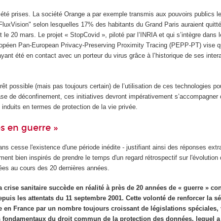
à été prises. La société Orange a par exemple transmis aux pouvoirs publics 
FluxVision" selon lesquelles 17% des habitants du Grand Paris auraient quitté
t le 20 mars. Le projet « StopCovid », piloté par l’INRIA et qui s’intègre dans 
ropéen Pan-European Privacy-Preserving Proximity Tracing (PEPP-PT) vise qu
ayant été en contact avec un porteur du virus grâce à l’historique de ses inter
rêt possible (mais pas toujours certain) de l’utilisation de ces technologies po
hase de déconfinement, ces initiatives devront impérativement s’accompagner d
 induits en termes de protection de la vie privée.
 en guerre »
ns cesse l'existence d'une période inédite - justifiant ainsi des réponses extra
ment bien inspirés de prendre le temps d'un regard rétrospectif sur l'évolution 
ées au cours des 20 dernières années.
a crise sanitaire succède en réalité à près de 20 années de « guerre » con
puis les attentats du 11 septembre 2001. Cette volonté de renforcer la sé
te en France par un nombre toujours croissant de législations spéciales,
s fondamentaux du droit commun de la protection des données, lequel a 