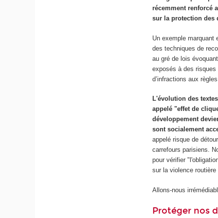
récemment renforcé a
sur la protection de
Un exemple marquant es
des techniques de reco
au gré de lois évoquant 
exposés à des risques d
d’infractions aux règles 
L'évolution des texte
appelé "effet de cliq
développement devient
sont socialement acc
appelé risque de détou
carrefours parisiens. N
pour vérifier "l'obliga
sur la violence routière
Allons-nous irrémédiab
Protéger nos d