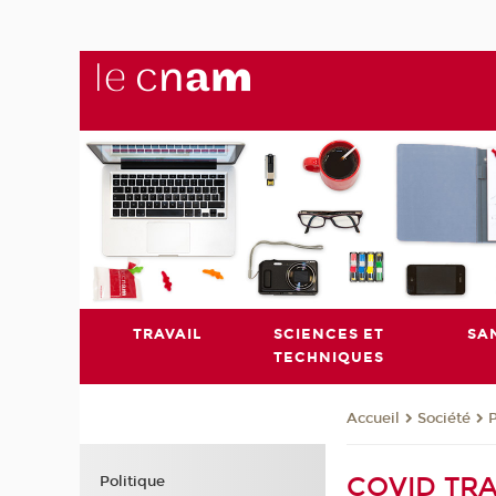
TRAVAIL
SCIENCES ET
SA
TECHNIQUES
Société
P
Accueil
COVID TRA
Politique