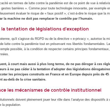
icacité en termes de lutte contre la pandémie est de ce point de vue à relativi
 gestes barrières ». Comme pour toute technologie innovante, par exemple e
uleusement évaluer le risque de « faux positif », c’est-à-dire le risque que la 
ar la machine ne doit pas remplacer le contrôle par l’humain.
 la tentation de législations d’exception
éenne, qu'il s'agisse du RGPD ou de la directive « e-privacy », autorise la 
 de lutte contre la pandémie tout en préservant nos libertés fondamentales. La
xemple possible, à la condition de respecter certains principes fondamentaux, 
onnées.
uent, à court mais aussi à plus long terme, de ne pas déroger à ces règl
eurs à ne pas céder à la tentation d'adopter des législations dérogatoire
icoter les principes construits en France et en Europe depuis près de 45 
t au-delà de la crise sanitaire.
nce les mécanismes de contrôle institutionnel
itutionnels doivent pleinement jouer leur rôle dans l’analyse des dispositifs à 
 la population.