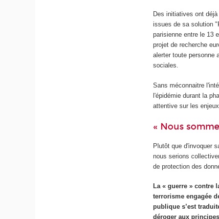
Des initiatives ont déj
issues de sa solution "
parisienne entre le 13 e
projet de recherche eu
alerter toute personne 
sociales.
Sans méconnaitre l'inté
l'épidémie durant la p
attentive sur les enjeux
« Nous sommes
Plutôt que d'invoquer sa
nous serions collective
de protection des donn
La « guerre » contre l
terrorisme engagée de
publique s’est tradui
déroger aux principe