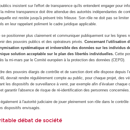
ublics insistent sur l'effort de transparence qu'ils entendent engager pour info
s, la même transparence doit être attendue des autorités indépendantes de cont
laquelle est restée jusqu'à présent très frileuse. Son rôle ne doit pas se limit
els en leur rappelant poliment le cadre juridique applicable.
 se positionner plus clairement et communiquer publiquement sur les lignes r
enir des pouvoirs publics et des opérateurs privés.
Concernant l'utilisation
onymisation systématique et irréversible des données sur les individus de
que solution acceptable sur le plan des libertés individuelles.
Cette pos
 dès la mi-mars par le Comité européen à la protection des données (CEPD).
adre des pouvoirs élargis de contrôle et de sanction dont elle dispose depuis l’
L devrait rendre régulièrement compte au public, pour chaque projet, des vér
nt les dispositifs de surveillance à venir, par exemple afin d’évaluer chaque d
 et garantir l'absence de risque de ré-identification des personnes concernées
 également à l'autorité judiciaire de jouer pleinement son rôle dans le contrôle d
es dispositifs envisagés.
itable débat de société