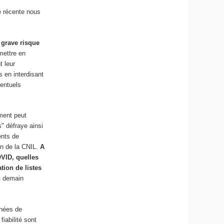
re récente nous
 grave risque
 mettre en
t leur
s en interdisant
ventuels
ement peut
" défraye ainsi
ents de
on de la CNIL.
A
OVID, quelles
tion de listes
it demain
nnées de
fiabilité sont