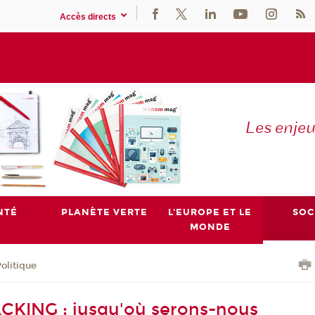
Accès directs
Les enje
NTÉ
PLANÈTE VERTE
L'EUROPE ET LE
SOC
MONDE
olitique
CKING : jusqu'où serons-nous