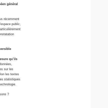
péen général
plus récemment
'espace public,
particulièrement
nstatation
versible
esure qu’ils
 données,
es sur les
lon les textes
es statistiques
 technologie.
rsons ?