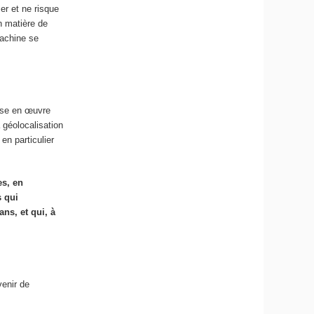
ser et ne risque
n matière de
machine se
mise en œuvre
 géolocalisation
en particulier
es, en
s qui
ans, et qui, à
venir de