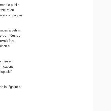
rmer le public
rôle et en
er à accompagner
ouges à définir
 de données de
vrait être
ition a
entrée en
ifications
ispositif
.
e la légalité et