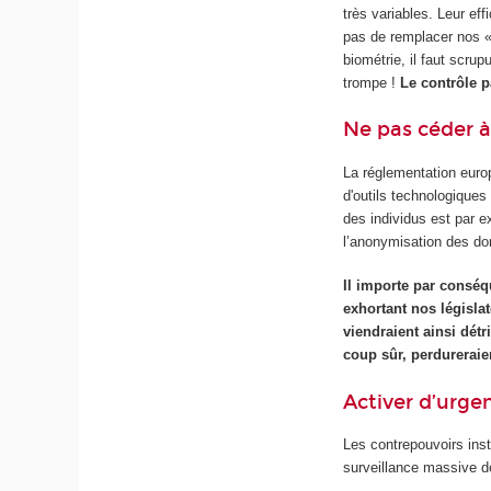
très variables. Leur eff
pas de remplacer nos «
biométrie, il faut scrup
trompe !
Le contrôle p
Ne pas céder à
La réglementation europ
d'outils technologiques
des individus est par e
l’anonymisation des d
Il importe par conséq
exhortant nos législat
viendraient ainsi détr
coup sûr, perdureraien
Activer d’urge
Les contrepouvoirs inst
surveillance massive de