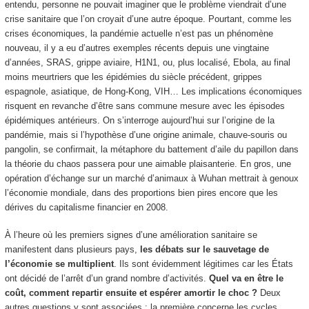
entendu, personne ne pouvait imaginer que le problème viendrait d’une
crise sanitaire que l’on croyait d’une autre époque. Pourtant, comme les
crises économiques, la pandémie actuelle n’est pas un phénomène
nouveau, il y a eu d’autres exemples récents depuis une vingtaine
d’années, SRAS, grippe aviaire, H1N1, ou, plus localisé, Ebola, au final
moins meurtriers que les épidémies du siècle précédent, grippes
espagnole, asiatique, de Hong-Kong, VIH… Les implications économiques
risquent en revanche d’être sans commune mesure avec les épisodes
épidémiques antérieurs. On s’interroge aujourd’hui sur l’origine de la
pandémie, mais si l’hypothèse d’une origine animale, chauve-souris ou
pangolin, se confirmait, la métaphore du battement d’aile du papillon dans
la théorie du chaos passera pour une aimable plaisanterie. En gros, une
opération d’échange sur un marché d’animaux à Wuhan mettrait à genoux
l’économie mondiale, dans des proportions bien pires encore que les
dérives du capitalisme financier en 2008.
À l’heure où les premiers signes d’une amélioration sanitaire se
manifestent dans plusieurs pays,
les débats sur le sauvetage de
l’économie se multiplient
. Ils sont évidemment légitimes car les États
ont décidé de l’arrêt d’un grand nombre d’activités.
Quel va en être le
coût, comment repartir ensuite et espérer amortir le choc ?
Deux
autres questions y sont associées : la première concerne les cycles