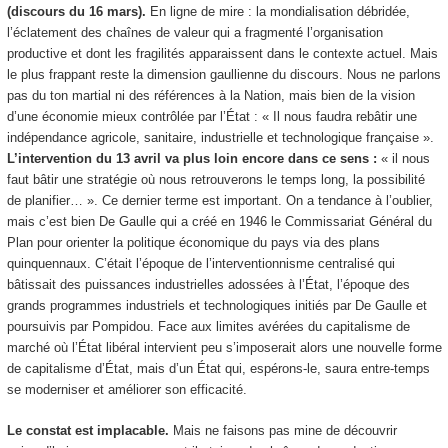
(discours du 16 mars).
En ligne de mire : la mondialisation débridée,
l’éclatement des chaînes de valeur qui a fragmenté l’organisation
productive et dont les fragilités apparaissent dans le contexte actuel. Mais
le plus frappant reste la dimension gaullienne du discours. Nous ne parlons
pas du ton martial ni des références à la Nation, mais bien de la vision
d’une économie mieux contrôlée par l’État : « Il nous faudra rebâtir une
indépendance agricole, sanitaire, industrielle et technologique française ».
L’intervention du 13 avril va plus loin encore dans ce sens :
« il nous
faut bâtir une stratégie où nous retrouverons le temps long, la possibilité
de planifier… ». Ce dernier terme est important. On a tendance à l’oublier,
mais c’est bien De Gaulle qui a créé en 1946 le Commissariat Général du
Plan pour orienter la politique économique du pays via des plans
quinquennaux. C’était l’époque de l’interventionnisme centralisé qui
bâtissait des puissances industrielles adossées à l’État, l’époque des
grands programmes industriels et technologiques initiés par De Gaulle et
poursuivis par Pompidou. Face aux limites avérées du capitalisme de
marché où l’État libéral intervient peu s’imposerait alors une nouvelle forme
de capitalisme d’État, mais d’un État qui, espérons-le, saura entre-temps
se moderniser et améliorer son efficacité.
Le constat est implacable.
Mais ne faisons pas mine de découvrir