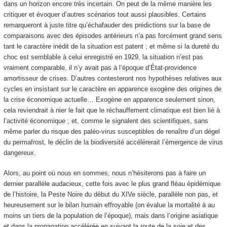
dans un horizon encore très incertain. On peut de la même manière les
critiquer et évoquer d’autres scénarios tout aussi plausibles. Certains
remarqueront à juste titre qu’échafauder des prédictions sur la base de
comparaisons avec des épisodes antérieurs n’a pas forcément grand sens
tant le caractère inédit de la situation est patent ; et même si la dureté du
choc est semblable à celui enregistré en 1929, la situation n’est pas
vraiment comparable, il n’y avait pas à l’époque d’État-providence
amortisseur de crises. D’autres contesteront nos hypothèses relatives aux
cycles en insistant sur le caractère en apparence exogène des origines de
la crise économique actuelle… Exogène en apparence seulement sinon,
cela reviendrait à nier le fait que le réchauffement climatique est bien lié à
l’activité économique ; et, comme le signalent des scientifiques, sans
même parler du risque des paléo-virus susceptibles de renaître d’un dégel
du permafrost, le déclin de la biodiversité accélérerait l’émergence de virus
dangereux.
Alors, au point où nous en sommes, nous n’hésiterons pas à faire un
dernier parallèle audacieux, cette fois avec le plus grand fléau épidémique
de l’histoire, la Peste Noire du début du XIVe siècle, parallèle non pas, et
heureusement sur le bilan humain effroyable (on évalue la mortalité à au
moins un tiers de la population de l’époque), mais dans l’origine asiatique
et dans la propagation accélérée en suivant la route de la soie et des