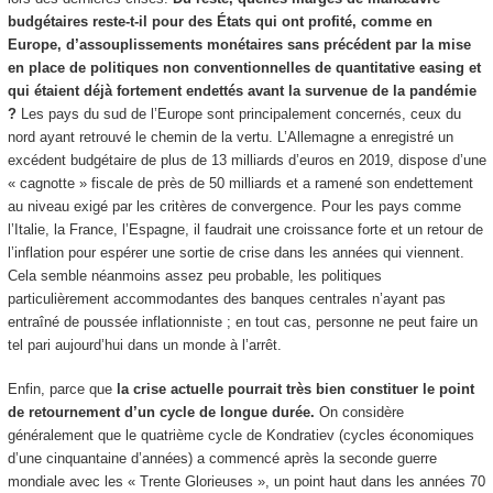
budgétaires reste-t-il pour des États qui ont profité, comme en
Europe, d’assouplissements monétaires sans précédent par la mise
en place de politiques non conventionnelles de quantitative easing et
qui étaient déjà fortement endettés avant la survenue de la pandémie
?
Les pays du sud de l’Europe sont principalement concernés, ceux du
nord ayant retrouvé le chemin de la vertu. L’Allemagne a enregistré un
excédent budgétaire de plus de 13 milliards d’euros en 2019, dispose d’une
« cagnotte » fiscale de près de 50 milliards et a ramené son endettement
au niveau exigé par les critères de convergence. Pour les pays comme
l’Italie, la France, l’Espagne, il faudrait une croissance forte et un retour de
l’inflation pour espérer une sortie de crise dans les années qui viennent.
Cela semble néanmoins assez peu probable, les politiques
particulièrement accommodantes des banques centrales n’ayant pas
entraîné de poussée inflationniste ; en tout cas, personne ne peut faire un
tel pari aujourd’hui dans un monde à l’arrêt.
Enfin, parce que
la crise actuelle pourrait très bien constituer le point
de retournement d’un cycle de longue durée.
On considère
généralement que le quatrième cycle de Kondratiev (cycles économiques
d’une cinquantaine d’années) a commencé après la seconde guerre
mondiale avec les « Trente Glorieuses », un point haut dans les années 70