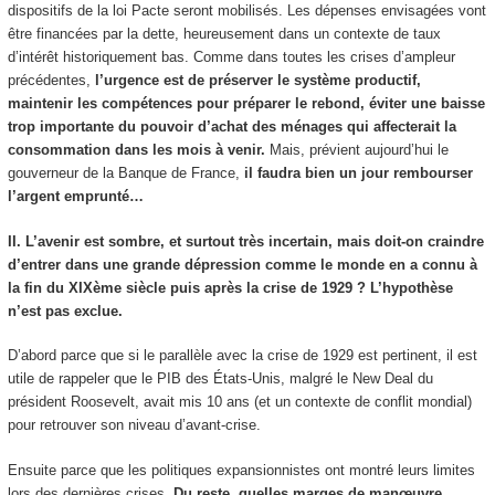
dispositifs de la loi Pacte seront mobilisés. Les dépenses envisagées vont
être financées par la dette, heureusement dans un contexte de taux
d’intérêt historiquement bas. Comme dans toutes les crises d’ampleur
précédentes,
l’urgence est de préserver le système productif,
maintenir les compétences pour préparer le rebond, éviter une baisse
trop importante du pouvoir d’achat des ménages qui affecterait la
consommation dans les mois à venir.
Mais, prévient aujourd’hui le
gouverneur de la Banque de France,
il faudra bien un jour rembourser
l’argent emprunté…
II. L’avenir est sombre, et surtout très incertain, mais doit-on craindre
d’entrer dans une grande dépression comme le monde en a connu à
la fin du XIXème siècle puis après la crise de 1929 ?
L’hypothèse
n’est pas exclue.
D’abord parce que si le parallèle avec la crise de 1929 est pertinent, il est
utile de rappeler que le PIB des États-Unis, malgré le New Deal du
président Roosevelt, avait mis 10 ans (et un contexte de conflit mondial)
pour retrouver son niveau d’avant-crise.
Ensuite parce que les politiques expansionnistes ont montré leurs limites
lors des dernières crises.
Du reste, quelles marges de manœuvre