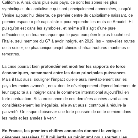
Californie. Ainsi, dans plusieurs pays, ce sont les zones les plus
symboliques du capitalisme qui sont principalement concernées, jusqu’à
Venise aujourd’hui déserte, ce premier centre du capitalisme naissant, ce
premier espace « pré-capitaliste » pour reprendre les mots de Braudel. Et
puisqu’on est dans les symboles, et même s’il s’agit d’une pure
coïncidence, on fera remarquer que le pays européen le plus touché est
l’Italie, seul membre du G7 à avoir intégré, en 2019, les « nouvelles routes
de la soie », ce pharaonique projet chinois d’infrastructures maritimes et
terrestres.
La crise pourrait bien
profondément modifier les rapports de force
économiques, notamment entre les deux principales puissances
.
Mais il faut aussi souligner l’impact qu’elle aura inévitablement sur les
pays les moins avancés, ceux dont le développement dépend fortement de
leur capacité à s’intégrer dans le commerce international aujourd’hui en
forte contraction. Si la croissance de ces dernières années avait accru
considérablement les inégalités, elle avait aussi contribué à réduire la
pauvreté. On risque d’observer une forte poussée de cette dernière dans
les mois et les années à venir.
En France, les premiers chiffres annoncés donnent le vertige :
dépenses massives (110 milliards au minimum) pour soutenir les