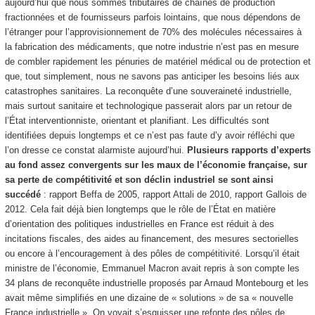
aujourd’hui que nous sommes tributaires de chaînes de production
fractionnées et de fournisseurs parfois lointains, que nous dépendons de
l’étranger pour l’approvisionnement de 70% des molécules nécessaires à
la fabrication des médicaments, que notre industrie n’est pas en mesure
de combler rapidement les pénuries de matériel médical ou de protection et
que, tout simplement, nous ne savons pas anticiper les besoins liés aux
catastrophes sanitaires. La reconquête d’une souveraineté industrielle,
mais surtout sanitaire et technologique passerait alors par un retour de
l’État interventionniste, orientant et planifiant. Les difficultés sont
identifiées depuis longtemps et ce n’est pas faute d’y avoir réfléchi que
l’on dresse ce constat alarmiste aujourd’hui.
Plusieurs rapports d’experts
au fond assez convergents sur les maux de l’économie française, sur
sa perte de compétitivité et son déclin industriel se sont ainsi
succédé
: rapport Beffa de 2005, rapport Attali de 2010, rapport Gallois de
2012. Cela fait déjà bien longtemps que le rôle de l’État en matière
d’orientation des politiques industrielles en France est réduit à des
incitations fiscales, des aides au financement, des mesures sectorielles
ou encore à l’encouragement à des pôles de compétitivité. Lorsqu’il était
ministre de l’économie, Emmanuel Macron avait repris à son compte les
34 plans de reconquête industrielle proposés par Arnaud Montebourg et les
avait même simplifiés en une dizaine de « solutions » de sa « nouvelle
France industrielle ». On voyait s’esquisser une refonte des pôles de