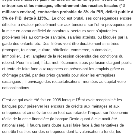
entreprises et les ménages, effondrement des recettes fiscales (43
milliards environ), contraction probable de 8% du PIB, déficit public à
9% de PIB, dette à 115%...
Le choc est brutal, ses conséquences encore
difficiles à évaluer précisément car aux tensions sur l’offre provoquées par
la mise en coma artificiel de nombreux secteurs vont s’ajouter les
problèmes liés au contexte sanitaire, salariés atteints, ou bloqués par la
garde des enfants etc. Des filières vont être durablement sinistrées
(transport, tourisme, culture, hôtellerie, commerce, automobile,
immobilier…) et l’ampleur de la récession dépendra des conditions du
rebond. Pour l’instant, l’État met l’économie sous perfusion d’argent public
et tente de faire face aux urgences en préservant les emplois grâce au
chômage partiel, par des prêts garantis pour aider les entreprises
exsangues ; il envisage des recapitalisations, montées au capital voire
nationalisations.
C’est ce qui avait été fait en 2008 lorsque l’État avait recapitalisé les
banques pour préserver les encours de crédits aux ménages et aux
entreprises et ainsi éviter ou en tout cas retarder l’impact sur l’économie
réelle de la crise financière (la banque Dexia quant à elle avait été
nationalisée). Il faudra sans doute aussi faire face à des tentatives de
contrôle hostiles sur des entreprises dont la valorisation a fondu, les