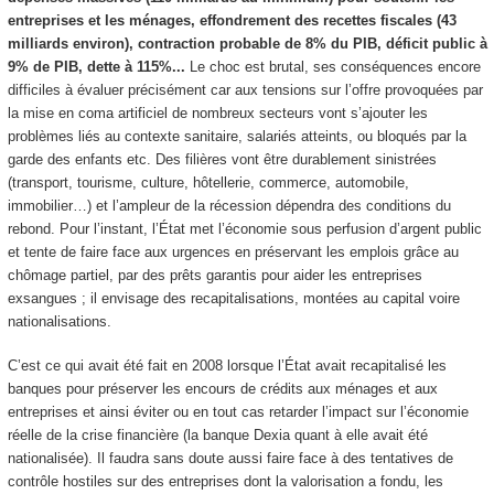
entreprises et les ménages, effondrement des recettes fiscales (43
milliards environ), contraction probable de 8% du PIB, déficit public à
9% de PIB, dette à 115%...
Le choc est brutal, ses conséquences encore
difficiles à évaluer précisément car aux tensions sur l’offre provoquées par
la mise en coma artificiel de nombreux secteurs vont s’ajouter les
problèmes liés au contexte sanitaire, salariés atteints, ou bloqués par la
garde des enfants etc. Des filières vont être durablement sinistrées
(transport, tourisme, culture, hôtellerie, commerce, automobile,
immobilier…) et l’ampleur de la récession dépendra des conditions du
rebond. Pour l’instant, l’État met l’économie sous perfusion d’argent public
et tente de faire face aux urgences en préservant les emplois grâce au
chômage partiel, par des prêts garantis pour aider les entreprises
exsangues ; il envisage des recapitalisations, montées au capital voire
nationalisations.
C’est ce qui avait été fait en 2008 lorsque l’État avait recapitalisé les
banques pour préserver les encours de crédits aux ménages et aux
entreprises et ainsi éviter ou en tout cas retarder l’impact sur l’économie
réelle de la crise financière (la banque Dexia quant à elle avait été
nationalisée). Il faudra sans doute aussi faire face à des tentatives de
contrôle hostiles sur des entreprises dont la valorisation a fondu, les