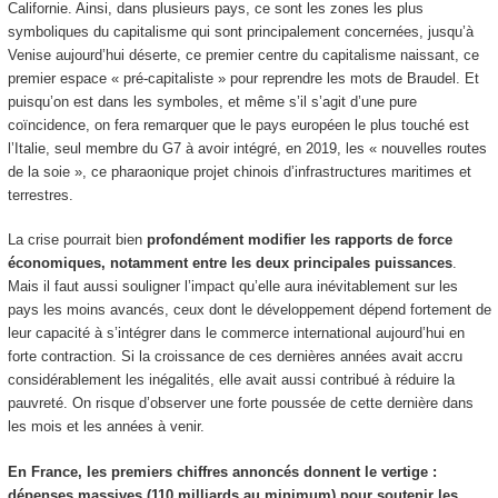
Californie. Ainsi, dans plusieurs pays, ce sont les zones les plus
symboliques du capitalisme qui sont principalement concernées, jusqu’à
Venise aujourd’hui déserte, ce premier centre du capitalisme naissant, ce
premier espace « pré-capitaliste » pour reprendre les mots de Braudel. Et
puisqu’on est dans les symboles, et même s’il s’agit d’une pure
coïncidence, on fera remarquer que le pays européen le plus touché est
l’Italie, seul membre du G7 à avoir intégré, en 2019, les « nouvelles routes
de la soie », ce pharaonique projet chinois d’infrastructures maritimes et
terrestres.
La crise pourrait bien
profondément modifier les rapports de force
économiques, notamment entre les deux principales puissances
.
Mais il faut aussi souligner l’impact qu’elle aura inévitablement sur les
pays les moins avancés, ceux dont le développement dépend fortement de
leur capacité à s’intégrer dans le commerce international aujourd’hui en
forte contraction. Si la croissance de ces dernières années avait accru
considérablement les inégalités, elle avait aussi contribué à réduire la
pauvreté. On risque d’observer une forte poussée de cette dernière dans
les mois et les années à venir.
En France, les premiers chiffres annoncés donnent le vertige :
dépenses massives (110 milliards au minimum) pour soutenir les