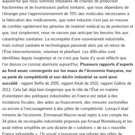
aujourd’hui que nous sommes tributaires de chaînes de production
fractionnées et de fournisseurs parfois lointains, que nous dépendons de
l’étranger pour l’approvisionnement de 70% des molécules nécessaires à
la fabrication des médicaments, que notre industrie n’est pas en mesure
de combler rapidement les pénuries de matériel médical ou de protection et
que, tout simplement, nous ne savons pas anticiper les besoins liés aux
catastrophes sanitaires. La reconquête d’une souveraineté industrielle,
mais surtout sanitaire et technologique passerait alors par un retour de
l’État interventionniste, orientant et planifiant. Les difficultés sont
identifiées depuis longtemps et ce n’est pas faute d’y avoir réfléchi que
l’on dresse ce constat alarmiste aujourd’hui.
Plusieurs rapports d’experts
au fond assez convergents sur les maux de l’économie française, sur
sa perte de compétitivité et son déclin industriel se sont ainsi
succédé
: rapport Beffa de 2005, rapport Attali de 2010, rapport Gallois de
2012. Cela fait déjà bien longtemps que le rôle de l’État en matière
d’orientation des politiques industrielles en France est réduit à des
incitations fiscales, des aides au financement, des mesures sectorielles
ou encore à l’encouragement à des pôles de compétitivité. Lorsqu’il était
ministre de l’économie, Emmanuel Macron avait repris à son compte les
34 plans de reconquête industrielle proposés par Arnaud Montebourg et les
avait même simplifiés en une dizaine de « solutions » de sa « nouvelle
France industrielle ». On voyait s’esquisser une refonte des pôles de