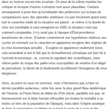
dans un horizon encore très incertain. On peut de la même manière les
critiquer et évoquer d’autres scénarios tout aussi plausibles. Certains
remarqueront à juste titre qu’échafauder des prédictions sur la base de
comparaisons avec des épisodes antérieurs n’a pas forcément grand sens
tant le caractère inédit de la situation est patent ; et même si la dureté du
choc est semblable à celui enregistré en 1929, la situation n’est pas
vraiment comparable, il n’y avait pas à l’époque d’État-providence
amortisseur de crises. D’autres contesteront nos hypothèses relatives aux
cycles en insistant sur le caractère en apparence exogène des origines de
la crise économique actuelle… Exogène en apparence seulement sinon,
cela reviendrait à nier le fait que le réchauffement climatique est bien lié à
l’activité économique ; et, comme le signalent des scientifiques, sans
même parler du risque des paléo-virus susceptibles de renaître d’un dégel
du permafrost, le déclin de la biodiversité accélérerait l’émergence de virus
dangereux.
Alors, au point où nous en sommes, nous n’hésiterons pas à faire un
dernier parallèle audacieux, cette fois avec le plus grand fléau épidémique
de l’histoire, la Peste Noire du début du XIVe siècle, parallèle non pas, et
heureusement sur le bilan humain effroyable (on évalue la mortalité à au
moins un tiers de la population de l’époque), mais dans l’origine asiatique
et dans la propagation accélérée en suivant la route de la soie et des