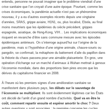
entendu, personne ne pouvait imaginer que le problème viendrait d’une
crise sanitaire que l’on croyait d’une autre époque. Pourtant, comme les
crises économiques, la pandémie actuelle n’est pas un phénomène
nouveau, il y a eu d’autres exemples récents depuis une vingtaine
d’années, SRAS, grippe aviaire, H1N1, ou, plus localisé, Ebola, au final
moins meurtriers que les épidémies du siècle précédent, grippes
espagnole, asiatique, de Hong-Kong, VIH… Les implications économiques
risquent en revanche d’être sans commune mesure avec les épisodes
épidémiques antérieurs. On s’interroge aujourd’hui sur l’origine de la
pandémie, mais si l’hypothèse d’une origine animale, chauve-souris ou
pangolin, se confirmait, la métaphore du battement d’aile du papillon dans
la théorie du chaos passera pour une aimable plaisanterie. En gros, une
opération d’échange sur un marché d’animaux à Wuhan mettrait à genoux
l’économie mondiale, dans des proportions bien pires encore que les
dérives du capitalisme financier en 2008.
À l’heure où les premiers signes d’une amélioration sanitaire se
manifestent dans plusieurs pays,
les débats sur le sauvetage de
l’économie se multiplient
. Ils sont évidemment légitimes car les États
ont décidé de l’arrêt d’un grand nombre d’activités.
Quel va en être le
coût, comment repartir ensuite et espérer amortir le choc ?
Deux
autres questions y sont associées : la première concerne les cycles