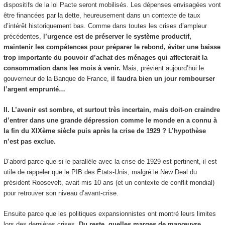
dispositifs de la loi Pacte seront mobilisés. Les dépenses envisagées vont
être financées par la dette, heureusement dans un contexte de taux
d’intérêt historiquement bas. Comme dans toutes les crises d’ampleur
précédentes,
l’urgence est de préserver le système productif,
maintenir les compétences pour préparer le rebond, éviter une baisse
trop importante du pouvoir d’achat des ménages qui affecterait la
consommation dans les mois à venir.
Mais, prévient aujourd’hui le
gouverneur de la Banque de France,
il faudra bien un jour rembourser
l’argent emprunté…
II. L’avenir est sombre, et surtout très incertain, mais doit-on craindre
d’entrer dans une grande dépression comme le monde en a connu à
la fin du XIXème siècle puis après la crise de 1929 ?
L’hypothèse
n’est pas exclue.
D’abord parce que si le parallèle avec la crise de 1929 est pertinent, il est
utile de rappeler que le PIB des États-Unis, malgré le New Deal du
président Roosevelt, avait mis 10 ans (et un contexte de conflit mondial)
pour retrouver son niveau d’avant-crise.
Ensuite parce que les politiques expansionnistes ont montré leurs limites
lors des dernières crises.
Du reste, quelles marges de manœuvre