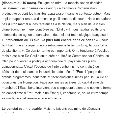
(discours du 16 mars).
En ligne de mire : la mondialisation débridée,
l’éclatement des chaînes de valeur qui a fragmenté l’organisation
productive et dont les fragilités apparaissent dans le contexte actuel. Mais
le plus frappant reste la dimension gaullienne du discours. Nous ne parlons
pas du ton martial ni des références à la Nation, mais bien de la vision
d’une économie mieux contrôlée par l’État : « Il nous faudra rebâtir une
indépendance agricole, sanitaire, industrielle et technologique française ».
L’intervention du 13 avril va plus loin encore dans ce sens :
« il nous
faut bâtir une stratégie où nous retrouverons le temps long, la possibilité
de planifier… ». Ce dernier terme est important. On a tendance à l’oublier,
mais c’est bien De Gaulle qui a créé en 1946 le Commissariat Général du
Plan pour orienter la politique économique du pays via des plans
quinquennaux. C’était l’époque de l’interventionnisme centralisé qui
bâtissait des puissances industrielles adossées à l’État, l’époque des
grands programmes industriels et technologiques initiés par De Gaulle et
poursuivis par Pompidou. Face aux limites avérées du capitalisme de
marché où l’État libéral intervient peu s’imposerait alors une nouvelle forme
de capitalisme d’État, mais d’un État qui, espérons-le, saura entre-temps
se moderniser et améliorer son efficacité.
Le constat est implacable.
Mais ne faisons pas mine de découvrir