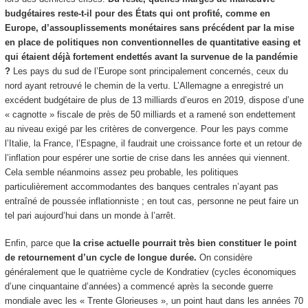
budgétaires reste-t-il pour des États qui ont profité, comme en
Europe, d’assouplissements monétaires sans précédent par la mise
en place de politiques non conventionnelles de quantitative easing et
qui étaient déjà fortement endettés avant la survenue de la pandémie
?
Les pays du sud de l’Europe sont principalement concernés, ceux du
nord ayant retrouvé le chemin de la vertu. L’Allemagne a enregistré un
excédent budgétaire de plus de 13 milliards d’euros en 2019, dispose d’une
« cagnotte » fiscale de près de 50 milliards et a ramené son endettement
au niveau exigé par les critères de convergence. Pour les pays comme
l’Italie, la France, l’Espagne, il faudrait une croissance forte et un retour de
l’inflation pour espérer une sortie de crise dans les années qui viennent.
Cela semble néanmoins assez peu probable, les politiques
particulièrement accommodantes des banques centrales n’ayant pas
entraîné de poussée inflationniste ; en tout cas, personne ne peut faire un
tel pari aujourd’hui dans un monde à l’arrêt.
Enfin, parce que
la crise actuelle pourrait très bien constituer le point
de retournement d’un cycle de longue durée.
On considère
généralement que le quatrième cycle de Kondratiev (cycles économiques
d’une cinquantaine d’années) a commencé après la seconde guerre
mondiale avec les « Trente Glorieuses », un point haut dans les années 70