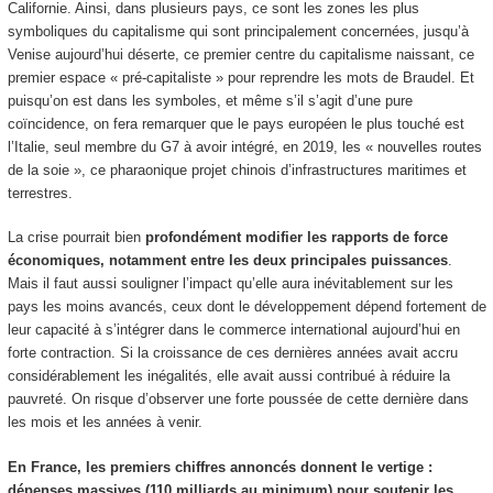
Californie. Ainsi, dans plusieurs pays, ce sont les zones les plus
symboliques du capitalisme qui sont principalement concernées, jusqu’à
Venise aujourd’hui déserte, ce premier centre du capitalisme naissant, ce
premier espace « pré-capitaliste » pour reprendre les mots de Braudel. Et
puisqu’on est dans les symboles, et même s’il s’agit d’une pure
coïncidence, on fera remarquer que le pays européen le plus touché est
l’Italie, seul membre du G7 à avoir intégré, en 2019, les « nouvelles routes
de la soie », ce pharaonique projet chinois d’infrastructures maritimes et
terrestres.
La crise pourrait bien
profondément modifier les rapports de force
économiques, notamment entre les deux principales puissances
.
Mais il faut aussi souligner l’impact qu’elle aura inévitablement sur les
pays les moins avancés, ceux dont le développement dépend fortement de
leur capacité à s’intégrer dans le commerce international aujourd’hui en
forte contraction. Si la croissance de ces dernières années avait accru
considérablement les inégalités, elle avait aussi contribué à réduire la
pauvreté. On risque d’observer une forte poussée de cette dernière dans
les mois et les années à venir.
En France, les premiers chiffres annoncés donnent le vertige :
dépenses massives (110 milliards au minimum) pour soutenir les