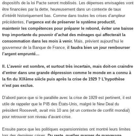
dispositifs de la loi Pacte seront mobilisés. Les dépenses envisagées vont
être financées par la dette, heureusement dans un contexte de taux
d’intérêt historiquement bas. Comme dans toutes les crises d’ampleur
précédentes,
l’urgence est de préserver le système productif,
maintenir les compétences pour préparer le rebond, éviter une baisse
trop importante du pouvoir d’achat des ménages qui affecterait la
consommation dans les mois à venir.
Mais, prévient aujourd’hui le
gouverneur de la Banque de France,
il faudra bien un jour rembourser
l’argent emprunté…
II. L’avenir est sombre, et surtout très incertain, mais doit-on craindre
d’entrer dans une grande dépression comme le monde en a connu à
la fin du XIXème siècle puis après la crise de 1929 ?
L’hypothèse
n’est pas exclue.
D’abord parce que si le parallèle avec la crise de 1929 est pertinent, il est
utile de rappeler que le PIB des États-Unis, malgré le New Deal du
président Roosevelt, avait mis 10 ans (et un contexte de conflit mondial)
pour retrouver son niveau d’avant-crise.
Ensuite parce que les politiques expansionnistes ont montré leurs limites
lors des dernières crises.
Du reste, quelles marges de manœuvre