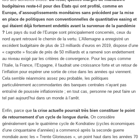
budgétaires reste-t-il pour des États qui ont profité, comme en
Europe, d’assouplissements monétaires sans précédent par la mise
en place de politiques non conventionnelles de quantitative easing et
qui étaient déjà fortement endettés avant la survenue de la pandémie
?
Les pays du sud de l’Europe sont principalement concernés, ceux du
nord ayant retrouvé le chemin de la vertu. L’Allemagne a enregistré un
excédent budgétaire de plus de 13 milliards d’euros en 2019, dispose d’une
« cagnotte » fiscale de près de 50 milliards et a ramené son endettement
au niveau exigé par les critères de convergence. Pour les pays comme
l’Italie, la France, l’Espagne, il faudrait une croissance forte et un retour de
l’inflation pour espérer une sortie de crise dans les années qui viennent.
Cela semble néanmoins assez peu probable, les politiques
particulièrement accommodantes des banques centrales n’ayant pas
entraîné de poussée inflationniste ; en tout cas, personne ne peut faire un
tel pari aujourd’hui dans un monde à l’arrêt.
Enfin, parce que
la crise actuelle pourrait très bien constituer le point
de retournement d’un cycle de longue durée.
On considère
généralement que le quatrième cycle de Kondratiev (cycles économiques
d’une cinquantaine d’années) a commencé après la seconde guerre
mondiale avec les « Trente Glorieuses », un point haut dans les années 70