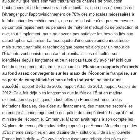
aujourd’hui que nous sommes tributaires de chaînes de production
fractionnées et de fournisseurs parfois lointains, que nous dépendons de
l’étranger pour l’approvisionnement de 70% des molécules nécessaires à
la fabrication des médicaments, que notre industrie n’est pas en mesure
de combler rapidement les pénuries de matériel médical ou de protection et
que, tout simplement, nous ne savons pas anticiper les besoins liés aux
catastrophes sanitaires. La reconquête d’une souveraineté industrielle,
mais surtout sanitaire et technologique passerait alors par un retour de
l’État interventionniste, orientant et planifiant. Les difficultés sont
identifiées depuis longtemps et ce n’est pas faute d’y avoir réfléchi que
l’on dresse ce constat alarmiste aujourd’hui.
Plusieurs rapports d’experts
au fond assez convergents sur les maux de l’économie française, sur
sa perte de compétitivité et son déclin industriel se sont ainsi
succédé
: rapport Beffa de 2005, rapport Attali de 2010, rapport Gallois de
2012. Cela fait déjà bien longtemps que le rôle de l’État en matière
d’orientation des politiques industrielles en France est réduit à des
incitations fiscales, des aides au financement, des mesures sectorielles
ou encore à l’encouragement à des pôles de compétitivité. Lorsqu’il était
ministre de l’économie, Emmanuel Macron avait repris à son compte les
34 plans de reconquête industrielle proposés par Arnaud Montebourg et les
avait même simplifiés en une dizaine de « solutions » de sa « nouvelle
France industrielle ». On voyait s’esquisser une refonte des pôles de