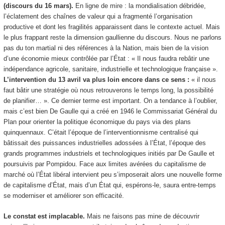
(discours du 16 mars).
En ligne de mire : la mondialisation débridée,
l’éclatement des chaînes de valeur qui a fragmenté l’organisation
productive et dont les fragilités apparaissent dans le contexte actuel. Mais
le plus frappant reste la dimension gaullienne du discours. Nous ne parlons
pas du ton martial ni des références à la Nation, mais bien de la vision
d’une économie mieux contrôlée par l’État : « Il nous faudra rebâtir une
indépendance agricole, sanitaire, industrielle et technologique française ».
L’intervention du 13 avril va plus loin encore dans ce sens :
« il nous
faut bâtir une stratégie où nous retrouverons le temps long, la possibilité
de planifier… ». Ce dernier terme est important. On a tendance à l’oublier,
mais c’est bien De Gaulle qui a créé en 1946 le Commissariat Général du
Plan pour orienter la politique économique du pays via des plans
quinquennaux. C’était l’époque de l’interventionnisme centralisé qui
bâtissait des puissances industrielles adossées à l’État, l’époque des
grands programmes industriels et technologiques initiés par De Gaulle et
poursuivis par Pompidou. Face aux limites avérées du capitalisme de
marché où l’État libéral intervient peu s’imposerait alors une nouvelle forme
de capitalisme d’État, mais d’un État qui, espérons-le, saura entre-temps
se moderniser et améliorer son efficacité.
Le constat est implacable.
Mais ne faisons pas mine de découvrir