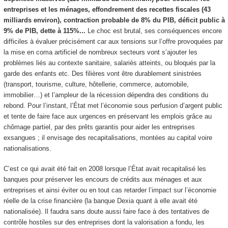
entreprises et les ménages, effondrement des recettes fiscales (43
milliards environ), contraction probable de 8% du PIB, déficit public à
9% de PIB, dette à 115%...
Le choc est brutal, ses conséquences encore
difficiles à évaluer précisément car aux tensions sur l’offre provoquées par
la mise en coma artificiel de nombreux secteurs vont s’ajouter les
problèmes liés au contexte sanitaire, salariés atteints, ou bloqués par la
garde des enfants etc. Des filières vont être durablement sinistrées
(transport, tourisme, culture, hôtellerie, commerce, automobile,
immobilier…) et l’ampleur de la récession dépendra des conditions du
rebond. Pour l’instant, l’État met l’économie sous perfusion d’argent public
et tente de faire face aux urgences en préservant les emplois grâce au
chômage partiel, par des prêts garantis pour aider les entreprises
exsangues ; il envisage des recapitalisations, montées au capital voire
nationalisations.
C’est ce qui avait été fait en 2008 lorsque l’État avait recapitalisé les
banques pour préserver les encours de crédits aux ménages et aux
entreprises et ainsi éviter ou en tout cas retarder l’impact sur l’économie
réelle de la crise financière (la banque Dexia quant à elle avait été
nationalisée). Il faudra sans doute aussi faire face à des tentatives de
contrôle hostiles sur des entreprises dont la valorisation a fondu, les