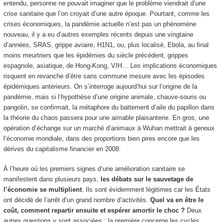
entendu, personne ne pouvait imaginer que le problème viendrait d’une
crise sanitaire que l’on croyait d’une autre époque. Pourtant, comme les
crises économiques, la pandémie actuelle n’est pas un phénomène
nouveau, il y a eu d’autres exemples récents depuis une vingtaine
d’années, SRAS, grippe aviaire, H1N1, ou, plus localisé, Ebola, au final
moins meurtriers que les épidémies du siècle précédent, grippes
espagnole, asiatique, de Hong-Kong, VIH… Les implications économiques
risquent en revanche d’être sans commune mesure avec les épisodes
épidémiques antérieurs. On s’interroge aujourd’hui sur l’origine de la
pandémie, mais si l’hypothèse d’une origine animale, chauve-souris ou
pangolin, se confirmait, la métaphore du battement d’aile du papillon dans
la théorie du chaos passera pour une aimable plaisanterie. En gros, une
opération d’échange sur un marché d’animaux à Wuhan mettrait à genoux
l’économie mondiale, dans des proportions bien pires encore que les
dérives du capitalisme financier en 2008.
À l’heure où les premiers signes d’une amélioration sanitaire se
manifestent dans plusieurs pays,
les débats sur le sauvetage de
l’économie se multiplient
. Ils sont évidemment légitimes car les États
ont décidé de l’arrêt d’un grand nombre d’activités.
Quel va en être le
coût, comment repartir ensuite et espérer amortir le choc ?
Deux
autres questions y sont associées : la première concerne les cycles