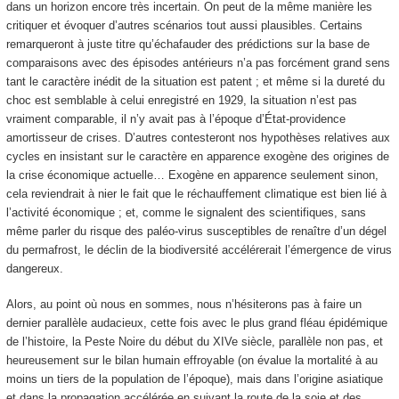
dans un horizon encore très incertain. On peut de la même manière les
critiquer et évoquer d’autres scénarios tout aussi plausibles. Certains
remarqueront à juste titre qu’échafauder des prédictions sur la base de
comparaisons avec des épisodes antérieurs n’a pas forcément grand sens
tant le caractère inédit de la situation est patent ; et même si la dureté du
choc est semblable à celui enregistré en 1929, la situation n’est pas
vraiment comparable, il n’y avait pas à l’époque d’État-providence
amortisseur de crises. D’autres contesteront nos hypothèses relatives aux
cycles en insistant sur le caractère en apparence exogène des origines de
la crise économique actuelle… Exogène en apparence seulement sinon,
cela reviendrait à nier le fait que le réchauffement climatique est bien lié à
l’activité économique ; et, comme le signalent des scientifiques, sans
même parler du risque des paléo-virus susceptibles de renaître d’un dégel
du permafrost, le déclin de la biodiversité accélérerait l’émergence de virus
dangereux.
Alors, au point où nous en sommes, nous n’hésiterons pas à faire un
dernier parallèle audacieux, cette fois avec le plus grand fléau épidémique
de l’histoire, la Peste Noire du début du XIVe siècle, parallèle non pas, et
heureusement sur le bilan humain effroyable (on évalue la mortalité à au
moins un tiers de la population de l’époque), mais dans l’origine asiatique
et dans la propagation accélérée en suivant la route de la soie et des