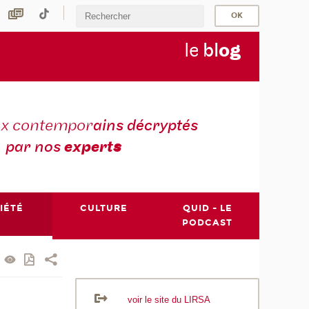
le
bl
o
g
ux contempor
ains décryptés
par nos
expert
s
IÉTÉ
CULTURE
QUID - LE
PODCAST
voir le site du LIRSA