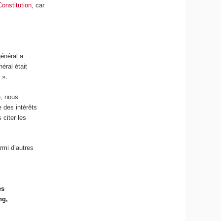
onstitution
, car
général a
éral était
 ».
é, nous
 des intérêts
 citer les
rmi d’autres
es
ng,