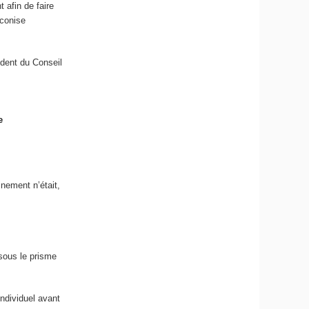
 afin de faire
éconise
ident du Conseil
e
inement n’était,
 sous le prisme
individuel avant