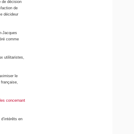
e de décision
sfaction de
le décideur
ean‑Jacques
sidéré comme
x utilitaristes,
aximiser le
 française,
lles concernant
 d’intérêts en