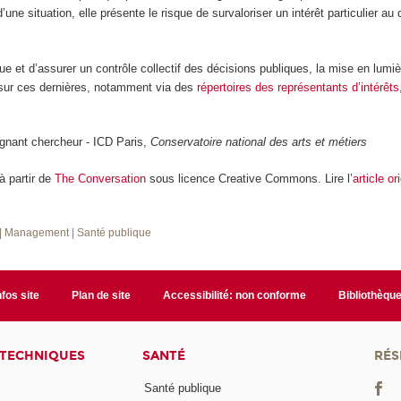
ne situation, elle présente le risque de survaloriser un intérêt particulier au
que et d’assurer un contrôle collectif des décisions publiques, la mise en lumi
sur ces dernières, notamment via des
répertoires des représentants d’intérêts
ignant chercheur - ICD Paris,
Conservatoire national des arts et métiers
 à partir de
The Conversation
sous licence Creative Commons. Lire l’
article or
| Management
| Santé publique
nfos site
Plan de site
Accessibilité: non conforme
Bibliothèqu
 TECHNIQUES
SANTÉ
RÉS
Santé publique