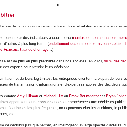
rbitrer
re une décision publique revient à hiérarchiser et arbitrer entre plusieurs expe
 se basent sur des indicateurs à court terme (
nombre de contaminations, nombr
 ; d’autres à plus long terme (
endettement des entreprises
,
niveau scolaire d
es Français
,
taux de chômage
…).
ise est de plus en plus prégnante dans nos sociétés, en 2020,
90 % des déci
r des experts pour prendre leurs décisions.
 latent et de leurs légitimités, les entreprises orientent la plupart de leurs a
égies de transmission d’informations et d’expertises auprès des décideurs pub
urs comme
Amy Hillman
et
Michael Hitt
ou
Frank Baumgartner
et
Bryan Jones
prises apportaient leurs connaissances et compétences aux décideurs publics 
les mécanismes les plus fréquents, nous pouvons citer les auditions, la publi
ancs, etc.
se de décision publique permet, en interrogeant un large spectre d’acteurs, d’