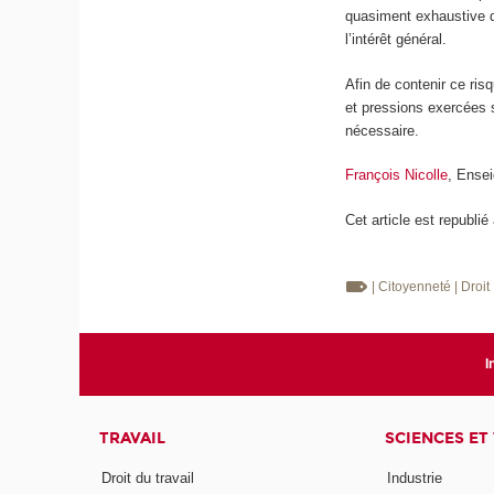
quasiment exhaustive d’u
l’intérêt général.
Afin de contenir ce ris
et pressions exercées 
nécessaire.
François Nicolle
, Ense
Cet article est republié
| Citoyenneté
| Droit
I
TRAVAIL
SCIENCES ET
Droit du travail
Industrie