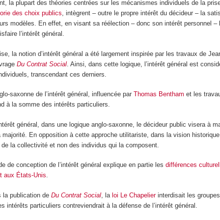
tant, la plupart des théories centrées sur les mécanismes individuels de la pris
orie des choix publics
, intègrent – outre le propre intérêt du décideur – la sati
leurs modèles. En effet, en visant sa réélection – donc son intérêt personnel – 
sfaire l’intérêt général.
aise, la notion d’intérêt général a été largement inspirée par les travaux de J
uvrage
Du Contrat Social
. Ainsi, dans cette logique, l’intérêt général est con
individuels, transcendant ces derniers.
nglo-saxonne de l’intérêt général, influencée par
Thomas Bentham
et les travau
d à la somme des intérêts particuliers.
l’intérêt général, dans une logique anglo-saxonne, le décideur public visera à m
 majorité. En opposition à cette approche utilitariste, dans la vision historique
 de la collectivité et non des individus qui la composent.
de de conception de l’intérêt général explique en partie les
différences culture
et aux États-Unis
.
 la publication de
Du Contrat Social
, la
loi Le Chapelier
interdisait les groupes
 intérêts particuliers contreviendrait à la défense de l’intérêt général.