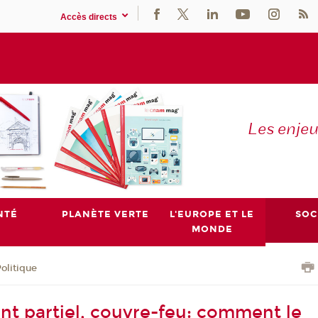
Accès directs
Les enje
NTÉ
PLANÈTE VERTE
L'EUROPE ET LE
SOC
MONDE
olitique
t partiel, couvre-feu: comment le