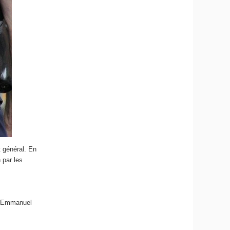
t général. En
n par les
nt Emmanuel