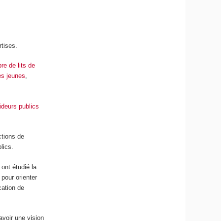
rtises.
e de lits de
es jeunes
,
deurs publics
ctions de
lics.
ont étudié la
pour orienter
cation de
avoir une vision