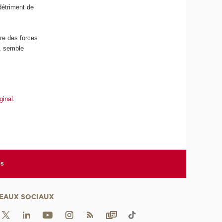
 détriment de
ère des forces
, semble
iginal
.
es
EAUX SOCIAUX