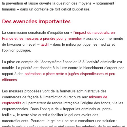
la prévention et laisse ouverte la question des moyens – notamment
humains – dans un contexte de fort déficit budgétaire.
Des avancées importantes
La commission sénatoriale d’enquête sur «
l’impact du narcotrafic en
France et les mesures à prendre pour y remédier
» aura eu comme mérite
de favoriser un réveil –
tardif
– dans le milieu politique, les médias et
l’opinion publique.
La prise en compte de l’écosystème financier lié à l’activité criminelle est
notable. La priorité est donnée à la lutte contre le blanchiment d’argent par
rapport à des
opérations « place nette » jugées dispendieuses et peu
efficaces
.
Les mesures proposées vont de la fermeture administrative des
commerces de façade à l’interdiction du recours aux
mixeurs de
cryptoactifs
qui permettent de rendre intraçable l’origine des fonds, via les
cryptomonnaies. Dans l’optique de « frapper les criminels au porte-
feuille », le texte vise aussi à faciliter le gel des avoirs des
narcotrafiquants. Pourtant, le gel seul ne peut constituer une solution :
seule la saisie confiscatoire prive réellement les criminels de leurs gains et