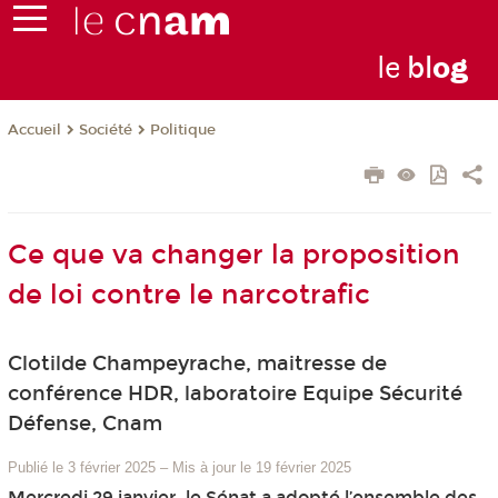
le
bl
o
g
Société
Politique
Accueil
Ce que va changer la proposition
de loi contre le narcotrafic
Clotilde Champeyrache, maitresse de
conférence HDR, laboratoire Equipe Sécurité
Défense, Cnam
Publié le 3 février 2025
–
Mis à jour le 19 février 2025
Mercredi 29 janvier, le Sénat a adopté l’ensemble des