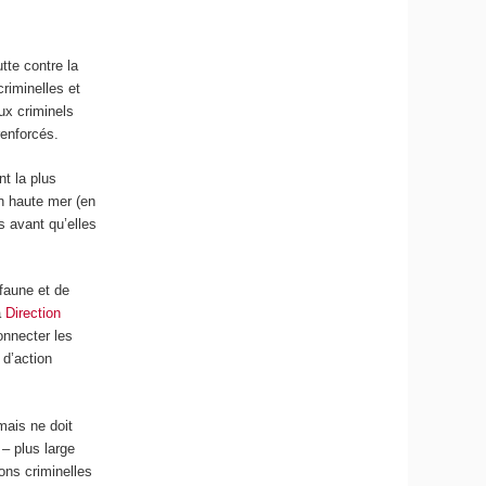
utte contre la
riminelles et
ux criminels
renforcés.
nt la plus
en haute mer (en
s avant qu’elles
faune et de
a
Direction
onnecter les
 d’action
mais ne doit
– plus large
ions criminelles