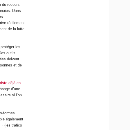
n du recours
onnaies. Dans
es
prive réellement
ment de la lutte
 protéger les
Des outils
tées doivent
ersonnes et de
xiste déjà en
échange d’une
saire si l’on
es-formes
ible également
» (les trafics