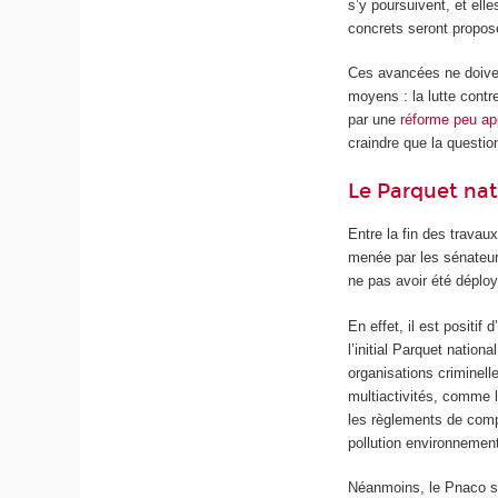
s’y poursuivent, et elle
concrets seront propos
Ces avancées ne doivent
moyens : la lutte cont
par une
réforme peu app
craindre que la question
Le Parquet nat
Entre la fin des travaux
menée par les sénateur
ne pas avoir été déploy
En effet, il est positif
l’initial Parquet nation
organisations criminell
multiactivités, comme 
les règlements de compt
pollution environnement
Néanmoins, le Pnaco se 