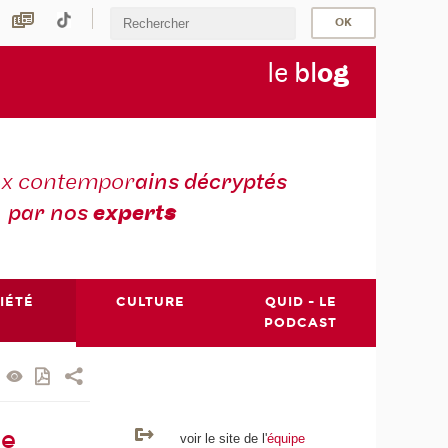
le
bl
o
g
ux contempor
ains décryptés
par nos
expert
s
IÉTÉ
CULTURE
QUID - LE
PODCAST
le
voir le site de l'
équipe