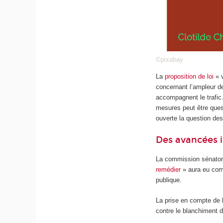
©pixabay
La
proposition de loi
« v
concernant l’ampleur de 
accompagnent le trafic.
mesures peut être quest
ouverte la question de
Des avancées 
La commission sénator
remédier
» aura eu com
publique.
La prise en compte de l’
contre le blanchiment d