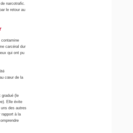
de narcotrafic.
ar le retour au
r
i contamine
ime carcéral dur
eux qui ont pu
été
s au cœur de la
t gradué (le
e). Elle évite
s uns des autres
 rapport à la
n comprendre