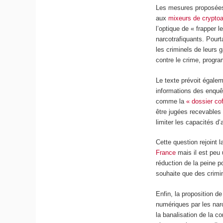
Les mesures proposées 
aux
mixeurs de cryptoa
l’optique de « frapper l
narcotrafiquants. Pourta
les criminels de leurs g
contre le crime, progr
Le texte prévoit égaleme
informations des enquêt
comme la
« dossier cof
être jugées recevables 
limiter les capacités d’
Cette question rejoint 
France
mais il est peu u
réduction de la peine 
souhaite que des crimi
Enfin, la proposition 
numériques par les narc
la banalisation de la c