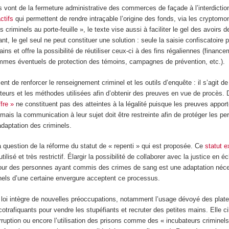
vont de la fermeture administrative des commerces de façade à l’interdictio
ctifs
qui permettent de rendre intraçable l’origine des fonds, via les cryptom
es criminels au porte-feuille », le texte vise aussi à faciliter le gel des avoirs d
nt, le gel seul ne peut constituer une solution : seule la saisie confiscatoire 
ains et offre la possibilité de réutiliser ceux-ci à des fins régaliennes (finance
ammes éventuels de protection des témoins, campagnes de prévention, etc.).
nt de renforcer le renseignement criminel et les outils d’enquête : il s’agit de
eurs et les méthodes utilisées afin d’obtenir des preuves en vue de procès. 
fre »
ne constituent pas des atteintes à la légalité puisque les preuves appor
mais la communication à leur sujet doit être restreinte afin de protéger les p
adaptation des criminels.
la question de la réforme du statut de « repenti » qui est proposée. Ce
statut e
tilisé et très restrictif. Élargir la possibilité de collaborer avec la justice en 
pour des personnes ayant commis des crimes de sang est une adaptation néces
nels d’une certaine envergure acceptent ce processus.
de loi intègre de nouvelles préoccupations, notamment l’usage dévoyé des plat
otrafiquants pour vendre les stupéfiants et recruter des petites mains. Elle c
orruption ou encore l’utilisation des prisons comme des « incubateurs criminels 