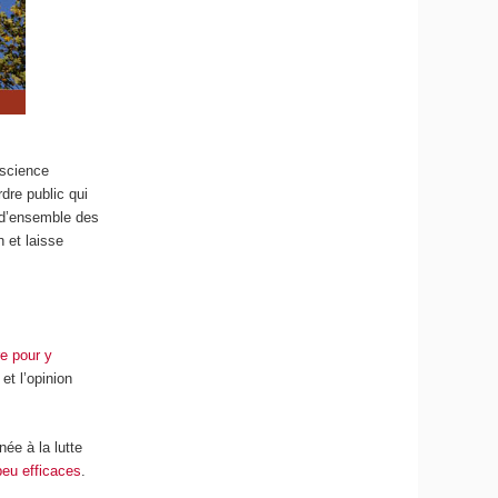
nscience
rdre public qui
e d’ensemble des
 et laisse
re pour y
et l’opinion
née à la lutte
peu efficaces
.