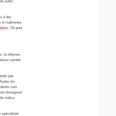
els outils
és à des
ue et malmenée
uplées
. On peut
i, la réflexion
olution semble
plutôt que
 Toutes les
sations sont
 dont témoignent
es trafics,
e spécialisée