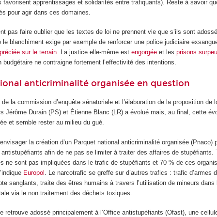
s favorisent apprentissages et solidarités entre trafiquants). Reste à savoir qu
és pour agir dans ces domaines.
 pas faire oublier que les textes de loi ne prennent vie que s’ils sont adoss
re le blanchiment exige par exemple de renforcer une police judiciaire exsang
réciée sur le terrain
. La justice elle-même est
engorgée
et les
prisons surpe
 budgétaire ne contraigne fortement l’effectivité des intentions.
ional anticriminalité organisée en question
 de la commission d’enquête sénatoriale et l’élaboration de la proposition de lo
s Jérôme Durain (PS) et Étienne Blanc (LR) a évolué mais, au final, cette év
ée et semble rester au milieu du gué.
 d’envisager la création d’un Parquet national anticriminalité organisée (Pnaco) 
al antistupéfiants afin de ne pas se limiter à traiter des affaires de stupéfiants.
es ne sont pas impliquées dans le trafic de stupéfiants et 70 % de ces organi
l’indique
Europol
. Le narcotrafic se greffe sur d’autres trafics : trafic d’armes
e sanglants, traite des êtres humains à travers l’utilisation de mineurs dans l
ale via le non traitement des déchets toxiques.
retrouve adossé principalement à l’Office antistupéfiants (Ofast), une cellul