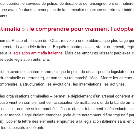
 qui coordonne services de police, de douane et de renseignement en matière 
 une avancée dans la perception de la criminalité organisée se retrouve bridé p
ants.
timafia » : le comprendre pour vraiment l’adopte
ion du Pnaco et mission de l’Ofast renvoie à une problématique plus large qu
écurrente du « modèle italien ». Enquêtes patrimoniales, statut du repenti, rég
ces à la
législation antimafia italienne
. Mais ces emprunts laissent perplexes c
de cette législation antimafia.
 est inspirée de l’antiterrorisme puisque le point de départ pour le législateur a 
soit criminelle ou terroriste), et non tel ou tel marché illégal. Mettre les acteur
mprendre la structuration, les évolutions, les interrelations, les activités.
 des organisations criminelles – permet le déploiement d’un arsenal cohérent e
ieuse vient en complément de l’association de malfaiteurs et de la bande armé
 en silos, comme si les marchés illégaux étaient totalement indépendants le
 et monde illégal étaient étanches (cela évite notamment d’être trop naïf par
on). Copier la lettre des éléments empruntés à la législation italienne sans e
e les dispositifs inopérants.