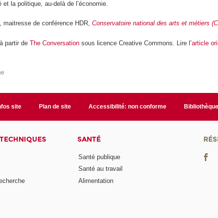
 et la politique, au-delà de l’économie.
, maitresse de conférence HDR,
Conservatoire national des arts et métiers 
 à partir de
The Conversation
sous licence Creative Commons. Lire l’
article or
he
nfos site
Plan de site
Accessibilité: non conforme
Bibliothèqu
 TECHNIQUES
SANTÉ
RÉS
Santé publique
Santé au travail
recherche
Alimentation