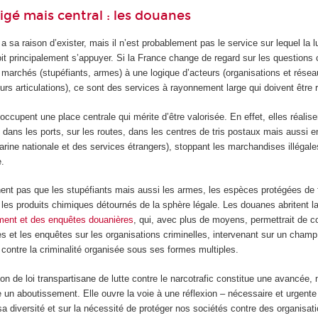
igé mais central : les douanes
 a sa raison d’exister, mais il n’est probablement pas le service sur lequel la l
oit principalement s’appuyer. Si la France change de regard sur les questions c
 marchés (stupéfiants, armes) à une logique d’acteurs (organisations et résea
leurs articulations), ce sont des services à rayonnement large qui doivent être 
occupent une place centrale qui mérite d’être valorisée. En effet, elles réalise
 dans les ports, sur les routes, dans les centres de tris postaux mais aussi 
arine nationale et des services étrangers), stoppant les marchandises illégale
e.
ent pas que les stupéfiants mais aussi les armes, les espèces protégées de 
, les produits chimiques détournés de la sphère légale. Les douanes abritent l
ment et des enquêtes douanières
, qui, avec plus de moyens, permettrait de c
 et les enquêtes sur les organisations criminelles, intervenant sur un champ
 contre la criminalité organisée sous ses formes multiples.
ion de loi transpartisane de lutte contre le narcotrafic constitue une avancée, 
un aboutissement. Elle ouvre la voie à une réflexion – nécessaire et urgente 
 sa diversité et sur la nécessité de protéger nos sociétés contre des organisat