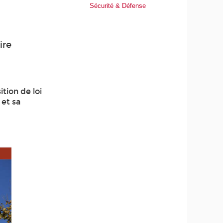
Sécurité & Défense
ire
tion de loi
 et sa