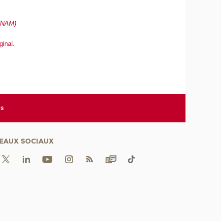
(CNAM)
iginal
.
es
EAUX SOCIAUX