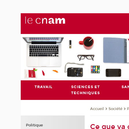
TRAVAIL
SCIENCES ET
SA
TECHNIQUES
Société
P
Accueil
Ce que va c
Politique