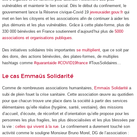
vulnérables et maintenir le lien social. Dès le début du confinement, le
gouvernement lance la Réserve civique-Covid 19
jeveuxaider.gouv.fr
qui
met en lien les citoyens et les associations afin de continuer à aider les
plus démunis et les plus vulnérables. Grâce à cette plate-forme, plus de
330 000 bénévoles en France soutiennent d’aujourd’hui plus de
5000
associations et organisations publiques
.
Des initiatives solidaires très importantes
se multiplient
, que ce soit par
des dons, des actions bénévoles, des plates-formes, de multiples
hashtags comme
#quarantaide #COVID19france
#TousSolidaires…
Le cas Emmaüs Solidarité
Comme de nombreuses associations humanitaires,
Emmaüs Solidarité
a
subi de plein fouet la crise sanitaire. Cette association œuvre au quotidien
pour que chacun trouve une place dans la société à partir des services
élémentaires qu’elle réalise (hygiène, santé, vestiaire), des missions
d’accueil, d’écoute, de réconfort et d’orientation qu’elle propose pour les
personnes les plus fragiles, les plus désocialisées et les plus blessées par
la vie :
celles qui vivent à la rue
. Le confinement a durement touché son
activité comme le souligne Monsieur Bruno Morel, DG de l’association :