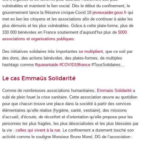
vulnérables et maintenir le lien social. Dès le début du confinement, le
gouvernement lance la Réserve civique-Covid 19
jeveuxaider.gouv.fr
qui
met en lien les citoyens et les associations afin de continuer à aider les
plus démunis et les plus vulnérables. Grâce à cette plate-forme, plus de
330 000 bénévoles en France soutiennent d’aujourd’hui plus de
5000
associations et organisations publiques
.
Des initiatives solidaires très importantes
se multiplient
, que ce soit par
des dons, des actions bénévoles, des plates-formes, de multiples
hashtags comme
#quarantaide #COVID19france
#TousSolidaires…
Le cas Emmaüs Solidarité
Comme de nombreuses associations humanitaires,
Emmaüs Solidarité
a
subi de plein fouet la crise sanitaire. Cette association œuvre au quotidien
pour que chacun trouve une place dans la société à partir des services
élémentaires qu’elle réalise (hygiène, santé, vestiaire), des missions
d’accueil, d’écoute, de réconfort et d’orientation qu’elle propose pour les
personnes les plus fragiles, les plus désocialisées et les plus blessées par
la vie :
celles qui vivent à la rue
. Le confinement a durement touché son
activité comme le souligne Monsieur Bruno Morel, DG de l’association :