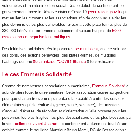
vulnérables et maintenir le lien social. Dès le début du confinement, le
gouvernement lance la Réserve civique-Covid 19
jeveuxaider.gouv.fr
qui
met en lien les citoyens et les associations afin de continuer à aider les
plus démunis et les plus vulnérables. Grâce à cette plate-forme, plus de
330 000 bénévoles en France soutiennent d’aujourd’hui plus de
5000
associations et organisations publiques
.
Des initiatives solidaires très importantes
se multiplient
, que ce soit par
des dons, des actions bénévoles, des plates-formes, de multiples
hashtags comme
#quarantaide #COVID19france
#TousSolidaires…
Le cas Emmaüs Solidarité
Comme de nombreuses associations humanitaires,
Emmaüs Solidarité
a
subi de plein fouet la crise sanitaire. Cette association œuvre au quotidien
pour que chacun trouve une place dans la société à partir des services
élémentaires qu’elle réalise (hygiène, santé, vestiaire), des missions
d’accueil, d’écoute, de réconfort et d’orientation qu’elle propose pour les
personnes les plus fragiles, les plus désocialisées et les plus blessées par
la vie :
celles qui vivent à la rue
. Le confinement a durement touché son
activité comme le souligne Monsieur Bruno Morel, DG de l’association :