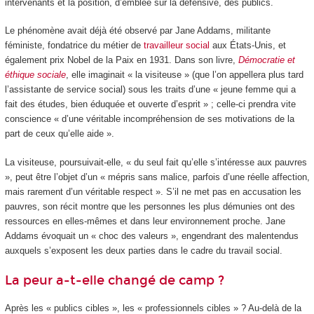
intervenants et la position, d’emblée sur la défensive, des publics.
Le phénomène avait déjà été observé par Jane Addams, militante
féministe, fondatrice du métier de
travailleur social
aux États-Unis, et
également prix Nobel de la Paix en 1931. Dans son livre,
Démocratie et
éthique sociale
, elle imaginait « la visiteuse » (que l’on appellera plus tard
l’assistante de service social) sous les traits d’une « jeune femme qui a
fait des études, bien éduquée et ouverte d’esprit » ; celle-ci prendra vite
conscience « d’une véritable incompréhension de ses motivations de la
part de ceux qu’elle aide ».
La visiteuse, poursuivait-elle, « du seul fait qu’elle s’intéresse aux pauvres
», peut être l’objet d’un « mépris sans malice, parfois d’une réelle affection,
mais rarement d’un véritable respect ». S’il ne met pas en accusation les
pauvres, son récit montre que les personnes les plus démunies ont des
ressources en elles-mêmes et dans leur environnement proche. Jane
Addams évoquait un « choc des valeurs », engendrant des malentendus
auxquels s’exposent les deux parties dans le cadre du travail social.
La peur a-t-elle changé de camp ?
Après les « publics cibles », les « professionnels cibles » ? Au-delà de la