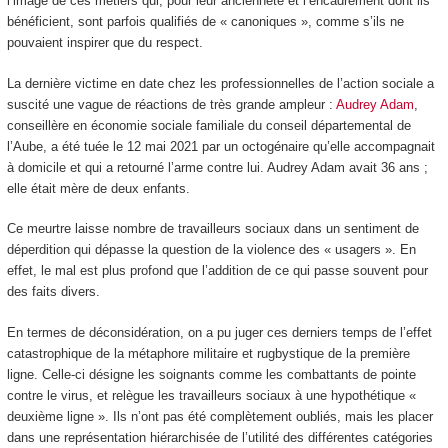
l’image de ces métiers qui, pour leur ancienneté et l’encadrement dont ils
bénéficient, sont parfois qualifiés de « canoniques », comme s’ils ne
pouvaient inspirer que du respect.
La dernière victime en date chez les professionnelles de l’action sociale a
suscité une vague de réactions de très grande ampleur :
Audrey Adam
,
conseillère en économie sociale familiale du conseil départemental de
l’Aube, a été tuée le 12 mai 2021 par un octogénaire qu’elle accompagnait
à domicile et qui a retourné l’arme contre lui. Audrey Adam avait 36 ans ;
elle était mère de deux enfants.
Ce meurtre laisse nombre de travailleurs sociaux dans un sentiment de
déperdition qui dépasse la question de la violence des « usagers ». En
effet, le mal est plus profond que l’addition de ce qui passe souvent pour
des faits divers.
En termes de déconsidération, on a pu juger ces derniers temps de l’effet
catastrophique de la métaphore militaire et rugbystique de la première
ligne. Celle-ci désigne les soignants comme les combattants de pointe
contre le virus, et relègue les travailleurs sociaux à une hypothétique «
deuxième ligne ». Ils n’ont pas été complètement oubliés, mais les placer
dans une représentation hiérarchisée de l’utilité des différentes catégories