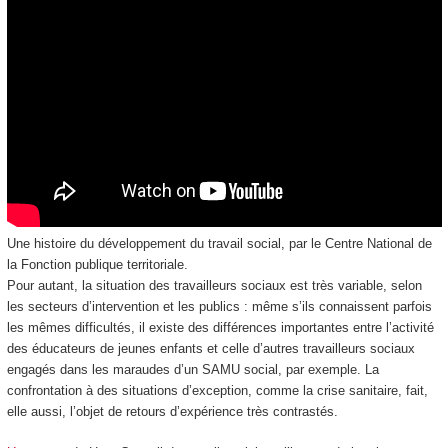
Une histoire du développement du travail social, par le Centre National de
la Fonction publique territoriale.
Pour autant, la situation des travailleurs sociaux est très variable, selon
les secteurs d’intervention et les publics : même s’ils connaissent parfois
les mêmes difficultés, il existe des différences importantes entre l’activité
des éducateurs de jeunes enfants et celle d’autres travailleurs sociaux
engagés dans les maraudes d’un SAMU social, par exemple. La
confrontation à des situations d’exception, comme la crise sanitaire, fait,
elle aussi, l’objet de retours d’expérience très contrastés.