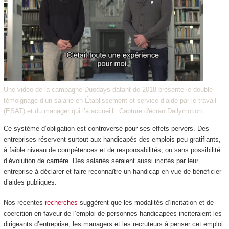
Une vidéo de la campagne Duodays datant de 2018 présente le double
témoignage d’un salarié en Établissement et service d’aide par le travail
(ESAT) et du manager qui l’a accueilli. Capture d'écran Dailymotion
Ce système d’obligation est controversé pour ses effets pervers. Des
entreprises réservent surtout aux handicapés des emplois peu gratifiants,
à faible niveau de compétences et de responsabilités, ou sans possibilité
d’évolution de carrière. Des salariés seraient aussi incités par leur
entreprise à déclarer et faire reconnaître un handicap en vue de bénéficier
d’aides publiques.
Nos récentes
recherches
suggèrent que les modalités d’incitation et de
coercition en faveur de l’emploi de personnes handicapées inciteraient les
dirigeants d’entreprise, les managers et les recruteurs à penser cet emploi