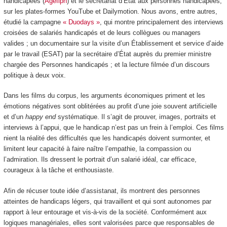
handicapées (
Agefiph
) et le secrétariat d’État aux personnes handicapées,
sur les plates-formes YouTube et Dailymotion. Nous avons, entre autres,
étudié la campagne
« Duodays »
, qui montre principalement des interviews
croisées de salariés handicapés et de leurs collègues ou managers
valides ; un documentaire sur la visite d’un Établissement et service d’aide
par le travail (ESAT) par la secrétaire d’État auprès du premier ministre
chargée des Personnes handicapés ; et la lecture filmée d’un discours
politique à deux voix.
Dans les films du corpus, les arguments économiques priment et les
émotions négatives sont oblitérées au profit d’une joie souvent artificielle
et d’un
happy end
systématique. Il s’agit de prouver, images, portraits et
interviews à l’appui, que le handicap n’est pas un frein à l’emploi. Ces films
nient la réalité des difficultés que les handicapés doivent surmonter, et
limitent leur capacité à faire naître l’empathie, la compassion ou
l’admiration. Ils dressent le portrait d’un salarié idéal, car efficace,
courageux à la tâche et enthousiaste.
Afin de récuser toute idée d’assistanat, ils montrent des personnes
atteintes de handicaps légers, qui travaillent et qui sont autonomes par
rapport à leur entourage et vis-à-vis de la société. Conformément aux
logiques managériales, elles sont valorisées parce que responsables de