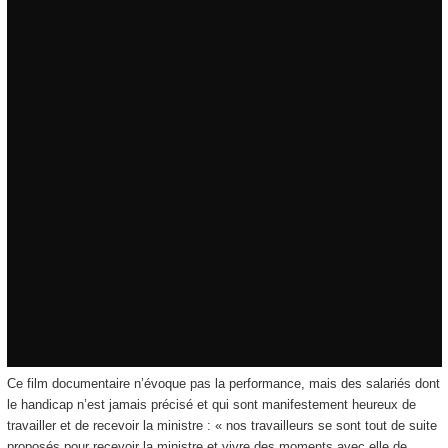
Ce film documentaire n’évoque pas la performance, mais des salariés dont
le handicap n’est jamais précisé et qui sont manifestement heureux de
travailler et de recevoir la ministre : « nos travailleurs se sont tout de suite
proposés pour recevoir la ministre et vivre des moments avec elle de