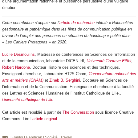
d’une argumentation rationnelle et puissance persuasive d’une vulgaire
émotion.
Cette contribution s’appuie sur l’
article de recherche
intitulé « Rationalités
gestionnaire et pathémique dans les films de communication publique en
faveur de l’emploi des personnes en situation de handicap » publié dans
« Les Cahiers Protagoras » en 2020
.
Lucile Desmoulins
, Maitresse de conférences en Sciences de l'information
et de la communication, laboratoire DICEN-Idf,
Université Gustave Eiffel
;
Robert Nardone
, Docteur Histoire des sciences et des techniques.
Enseignant-chercheur; Laboratoire HT2S-Cnam,
Conservatoire national des
arts et métiers (CNAM)
et
Zineb B. Serghini
, Docteure en Sciences de
l’information et de la Communication. Enseignante-chercheure à la faculté
des Lettres et Sciences Humaines de l’Institut Catholique de Lille.,
Université catholique de Lille
Cet article est republié à partir de
The Conversation
sous licence Creative
Commons. Lire l’
article original
.
| Emploi
| Handicap
| Société
| Travail