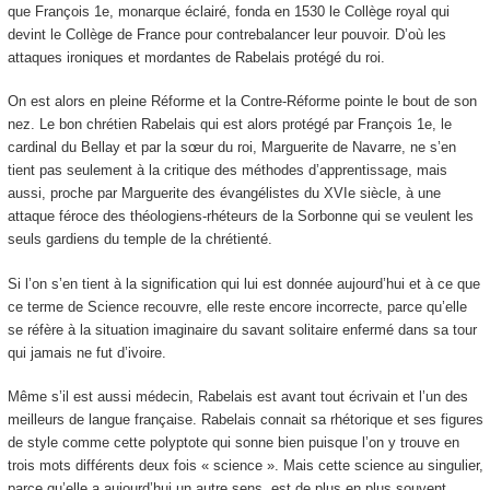
que François 1
e
, monarque éclairé, fonda en 1530 le Collège royal qui
devint le Collège de France pour contrebalancer leur pouvoir. D’où les
attaques ironiques et mordantes de Rabelais protégé du roi.
On est alors en pleine Réforme et la Contre-Réforme pointe le bout de son
nez. Le bon chrétien Rabelais qui est alors protégé par François 1
e
, le
cardinal du Bellay et par la sœur du roi, Marguerite de Navarre, ne s’en
tient pas seulement à la critique des méthodes d’apprentissage, mais
aussi, proche par Marguerite des évangélistes du XVI
e
siècle, à une
attaque féroce des théologiens-rhéteurs de la Sorbonne qui se veulent les
seuls gardiens du temple de la chrétienté.
Si l’on s’en tient à la signification qui lui est donnée aujourd’hui et à ce que
ce terme de Science recouvre, elle reste encore incorrecte, parce qu’elle
se réfère à la situation imaginaire du savant solitaire enfermé dans sa tour
qui jamais ne fut d’ivoire.
Même s’il est aussi médecin, Rabelais est avant tout écrivain et l’un des
meilleurs de langue française. Rabelais connait sa rhétorique et ses figures
de style comme cette polyptote qui sonne bien puisque l’on y trouve en
trois mots différents deux fois « science ». Mais cette science au singulier,
parce qu’elle a aujourd’hui un autre sens, est de plus en plus souvent