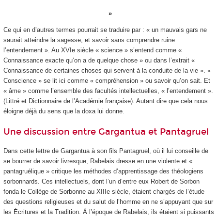
Ce qui en d’autres termes pourrait se traduire par : « un mauvais gars ne
saurait atteindre la sagesse, et savoir sans comprendre ruine
l’entendement ». Au XVI
e
siècle « science » s’entend comme «
Connaissance exacte qu’on a de quelque chose » ou dans l’extrait «
Connaissance de certaines choses qui servent à la conduite de la vie ». «
Conscience » se lit ici comme « compréhension » ou savoir qu’on sait. Et
« âme » comme l’ensemble des facultés intellectuelles, « l’entendement ».
(Littré et Dictionnaire de l’Académie française). Autant dire que cela nous
éloigne déjà du sens que la doxa lui donne.
Une discussion entre Gargantua et Pantagruel
Dans cette lettre de Gargantua à son fils Pantagruel, où il lui conseille de
se bourrer de savoir livresque, Rabelais dresse en une violente et «
pantagruélique » critique les méthodes d’apprentissage des théologiens
sorbonnards. Ces intellectuels, dont l’un d’entre eux Robert de Sorbon
fonda le Collège de Sorbonne au XIII
e
siècle, étaient chargés de l’étude
des questions religieuses et du salut de l’homme en ne s’appuyant que sur
les Écritures et la Tradition. À l’époque de Rabelais, ils étaient si puissants