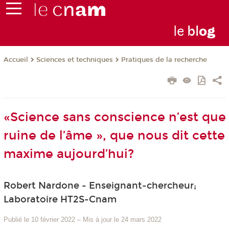
le
bl
o
g
Sciences et techniques
Pratiques de la recherche
Accueil
«Science sans conscience n’est que
ruine de l’âme », que nous dit cette
maxime aujourd’hui?
Robert Nardone - Enseignant-chercheur;
Laboratoire HT2S-Cnam
Publié le 10 février 2022
–
Mis à jour le 24 mars 2022