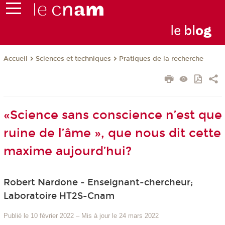
le
bl
o
g
Sciences et techniques
Pratiques de la recherche
Accueil
«Science sans conscience n’est que
ruine de l’âme », que nous dit cette
maxime aujourd’hui?
Robert Nardone - Enseignant-chercheur;
Laboratoire HT2S-Cnam
Publié le 10 février 2022
–
Mis à jour le 24 mars 2022