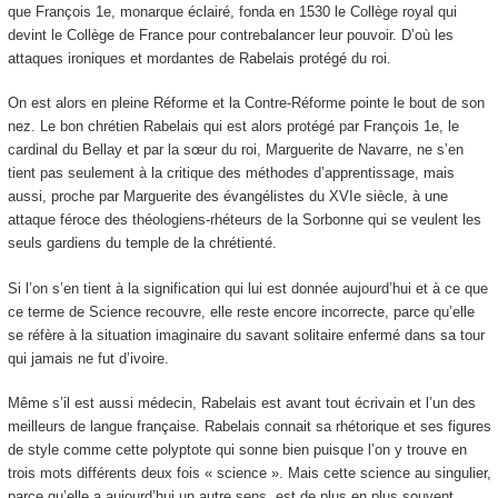
que François 1
e
, monarque éclairé, fonda en 1530 le Collège royal qui
devint le Collège de France pour contrebalancer leur pouvoir. D’où les
attaques ironiques et mordantes de Rabelais protégé du roi.
On est alors en pleine Réforme et la Contre-Réforme pointe le bout de son
nez. Le bon chrétien Rabelais qui est alors protégé par François 1
e
, le
cardinal du Bellay et par la sœur du roi, Marguerite de Navarre, ne s’en
tient pas seulement à la critique des méthodes d’apprentissage, mais
aussi, proche par Marguerite des évangélistes du XVI
e
siècle, à une
attaque féroce des théologiens-rhéteurs de la Sorbonne qui se veulent les
seuls gardiens du temple de la chrétienté.
Si l’on s’en tient à la signification qui lui est donnée aujourd’hui et à ce que
ce terme de Science recouvre, elle reste encore incorrecte, parce qu’elle
se réfère à la situation imaginaire du savant solitaire enfermé dans sa tour
qui jamais ne fut d’ivoire.
Même s’il est aussi médecin, Rabelais est avant tout écrivain et l’un des
meilleurs de langue française. Rabelais connait sa rhétorique et ses figures
de style comme cette polyptote qui sonne bien puisque l’on y trouve en
trois mots différents deux fois « science ». Mais cette science au singulier,
parce qu’elle a aujourd’hui un autre sens, est de plus en plus souvent