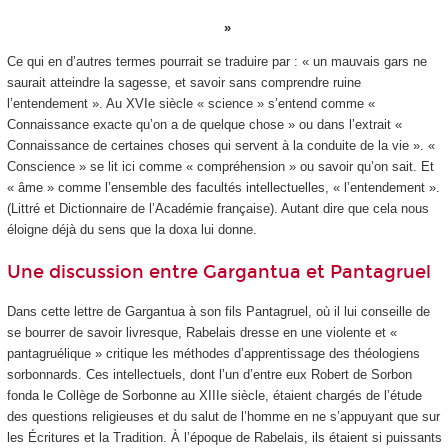
Ce qui en d’autres termes pourrait se traduire par : « un mauvais gars ne
saurait atteindre la sagesse, et savoir sans comprendre ruine
l’entendement ». Au XVI
e
siècle « science » s’entend comme «
Connaissance exacte qu’on a de quelque chose » ou dans l’extrait «
Connaissance de certaines choses qui servent à la conduite de la vie ». «
Conscience » se lit ici comme « compréhension » ou savoir qu’on sait. Et
« âme » comme l’ensemble des facultés intellectuelles, « l’entendement ».
(Littré et Dictionnaire de l’Académie française). Autant dire que cela nous
éloigne déjà du sens que la doxa lui donne.
Une discussion entre Gargantua et Pantagruel
Dans cette lettre de Gargantua à son fils Pantagruel, où il lui conseille de
se bourrer de savoir livresque, Rabelais dresse en une violente et «
pantagruélique » critique les méthodes d’apprentissage des théologiens
sorbonnards. Ces intellectuels, dont l’un d’entre eux Robert de Sorbon
fonda le Collège de Sorbonne au XIII
e
siècle, étaient chargés de l’étude
des questions religieuses et du salut de l’homme en ne s’appuyant que sur
les Écritures et la Tradition. À l’époque de Rabelais, ils étaient si puissants