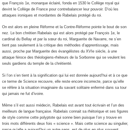
que François 1
e
, monarque éclairé, fonda en 1530 le Collège royal qui
devint le Collège de France pour contrebalancer leur pouvoir. D’où les
attaques ironiques et mordantes de Rabelais protégé du roi.
On est alors en pleine Réforme et la Contre-Réforme pointe le bout de son
nez. Le bon chrétien Rabelais qui est alors protégé par François 1
e
, le
cardinal du Bellay et par la sœur du roi, Marguerite de Navarre, ne s’en
tient pas seulement à la critique des méthodes d’apprentissage, mais
aussi, proche par Marguerite des évangélistes du XVI
e
siècle, à une
attaque féroce des théologiens-rhéteurs de la Sorbonne qui se veulent les
seuls gardiens du temple de la chrétienté.
Si l’on s’en tient à la signification qui lui est donnée aujourd’hui et à ce que
ce terme de Science recouvre, elle reste encore incorrecte, parce qu’elle
se réfère à la situation imaginaire du savant solitaire enfermé dans sa tour
qui jamais ne fut d’ivoire.
Même s’il est aussi médecin, Rabelais est avant tout écrivain et l’un des
meilleurs de langue française. Rabelais connait sa rhétorique et ses figures
de style comme cette polyptote qui sonne bien puisque l’on y trouve en
trois mots différents deux fois « science ». Mais cette science au singulier,
parce qu’elle a aujourd’hui un autre sens, est de plus en plus souvent