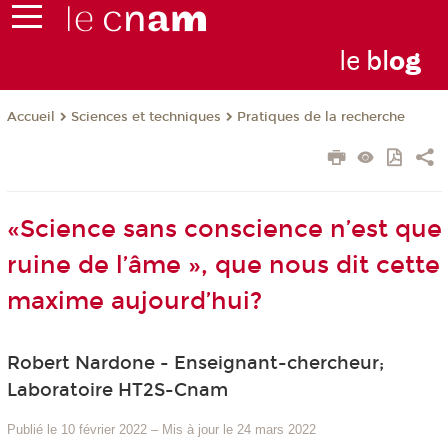
le
bl
o
g
Sciences et techniques
Pratiques de la recherche
Accueil
«Science sans conscience n’est que
ruine de l’âme », que nous dit cette
maxime aujourd’hui?
Robert Nardone - Enseignant-chercheur;
Laboratoire HT2S-Cnam
Publié le 10 février 2022
–
Mis à jour le 24 mars 2022