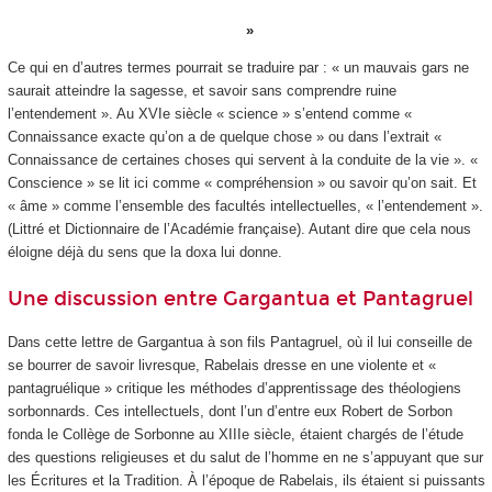
Ce qui en d’autres termes pourrait se traduire par : « un mauvais gars ne
saurait atteindre la sagesse, et savoir sans comprendre ruine
l’entendement ». Au XVI
e
siècle « science » s’entend comme «
Connaissance exacte qu’on a de quelque chose » ou dans l’extrait «
Connaissance de certaines choses qui servent à la conduite de la vie ». «
Conscience » se lit ici comme « compréhension » ou savoir qu’on sait. Et
« âme » comme l’ensemble des facultés intellectuelles, « l’entendement ».
(Littré et Dictionnaire de l’Académie française). Autant dire que cela nous
éloigne déjà du sens que la doxa lui donne.
Une discussion entre Gargantua et Pantagruel
Dans cette lettre de Gargantua à son fils Pantagruel, où il lui conseille de
se bourrer de savoir livresque, Rabelais dresse en une violente et «
pantagruélique » critique les méthodes d’apprentissage des théologiens
sorbonnards. Ces intellectuels, dont l’un d’entre eux Robert de Sorbon
fonda le Collège de Sorbonne au XIII
e
siècle, étaient chargés de l’étude
des questions religieuses et du salut de l’homme en ne s’appuyant que sur
les Écritures et la Tradition. À l’époque de Rabelais, ils étaient si puissants