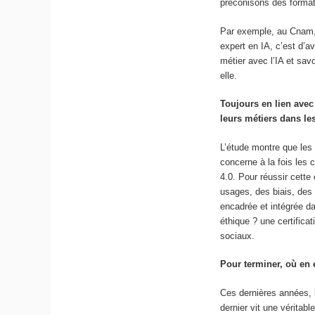
préconisons des format
Par exemple, au Cnam, 
expert en IA, c’est d’a
métier avec l’IA et savo
elle.
Toujours en lien avec
leurs métiers dans le
L’étude montre que les 
concerne à la fois les
4.0. Pour réussir cette
usages, des biais, des 
encadrée et intégrée da
éthique ? une certifica
sociaux.
Pour terminer, où en 
Ces dernières années, 
dernier vit une véritab