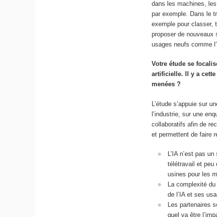
dans les machines, les 
par exemple. Dans le tr
exemple pour classer, tr
proposer de nouveaux s
usages neufs comme l’al
Votre étude se focalis
artificielle. Il y a 
menées ?
L’étude s’appuie sur u
l’industrie, sur une en
collaboratifs afin de re
et permettent de faire 
L’IA n’est pas un
télétravail et peu
usines pour les m
La complexité du s
de l’IA et ses u
Les partenaires s
quel va être l’impa