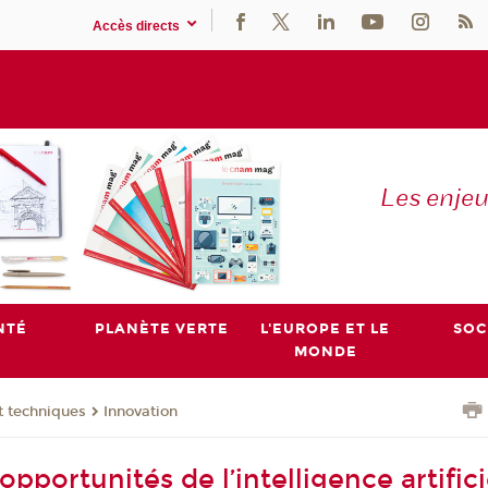
Accès directs
Les enje
NTÉ
PLANÈTE VERTE
L'EUROPE ET LE
SOC
MONDE
t techniques
Innovation
opportunités de l’intelligence artifici