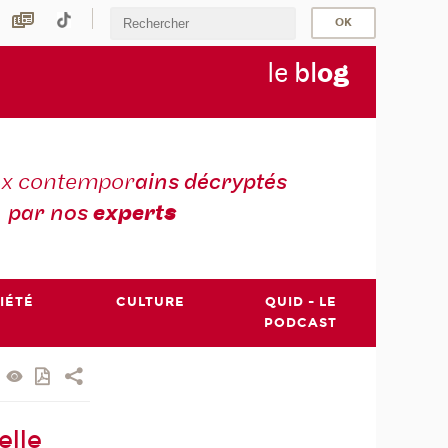
le
bl
o
g
ux contempor
ains décryptés
par nos
expert
s
IÉTÉ
CULTURE
QUID - LE
PODCAST
elle