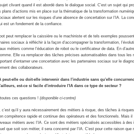
sujet clivant quand il est abordé dans le dialogue social. C’est un sujet qui pr
s plans d’actions mis en place sur la thématique de la transformation numériq
ociaux alertent sur les risques d’une absence de concertation sur l’IA. La co
ui est un fondement de la confiance.
robot peut remplacer la caissière ou le machiniste et de tels exemples poussen
enaires sociaux à réfléchir à la façon d’accompagner la transformation, l’évolu
eaux métiers comme l’éducation de robot ou le certificateur de data. En d’autre
homme. Elle va remplacer des tâches précises automatisables dans tous les m
important d’entamer une concertation avec les partenaires sociaux sur le diagno
ent des collaborateurs.
IA peut-elle ou doit-elle intervenir dans l'industrie sans qu'elle concurren
lleurs, est-ce si facile d'introduire l'IA dans ce type de secteur ?
 toutes ces questions !
(disponible ci-contre)
r, c’est qu’il y aura nécessairement des métiers à risque, des tâches à risques
n compétence rapide et continue des opérateurs et des fonctionnels. Mais il 
ouveaux métiers avec l’IA. Ce sont des métiers spécialisés accessibles à des 
l que soit son métier, il sera concerné par l’IA. C’est pour cette raison que