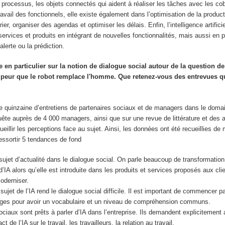
processus, les objets connectés qui aident à réaliser les tâches avec les cobo
avail des fonctionnels, elle existe également dans l’optimisation de la producti
ier, organiser des agendas et optimiser les délais. Enfin, l’intelligence artific
ervices et produits en intégrant de nouvelles fonctionnalités, mais aussi en
erte ou la prédiction.
e en particulier sur la notion de dialogue social autour de la question de 
cette peur que le robot remplace l'homme. Que retenez-vous des entrevues 
ne quinzaine d’entretiens de partenaires sociaux et de managers dans le doma
quête auprès de 4 000 managers, ainsi que sur une revue de littérature et des a
cueillir les perceptions face au sujet. Ainsi, les données ont été recueillies de
ressortir 5 tendances de fond
 sujet d’actualité dans le dialogue social. On parle beaucoup de transformatio
 d’IA alors qu’elle est introduite dans les produits et services proposés aux cl
oderniser.
ujet de l’IA rend le dialogue social difficile. Il est important de commencer par
sages pour avoir un vocabulaire et un niveau de compréhension communs.
ociaux sont prêts à parler d’IA dans l’entreprise. Ils demandent explicitement 
ct de l’IA sur le travail, les travailleurs, la relation au travail.