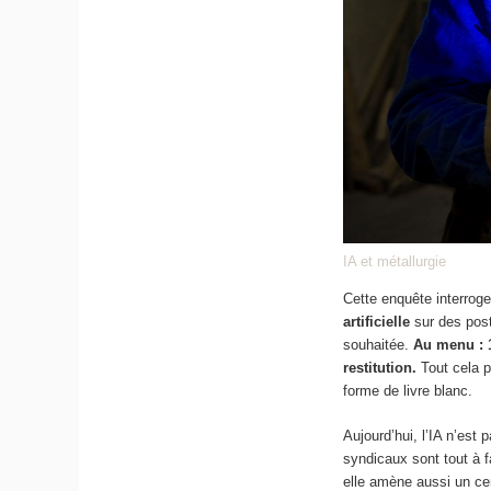
IA et métallurgie
Cette enquête interrog
artificielle
sur des post
souhaitée.
Au menu : 1
restitution.
Tout cela p
forme de livre blanc.
Aujourd’hui, l’IA n’est
syndicaux sont tout à fa
elle amène aussi un cer