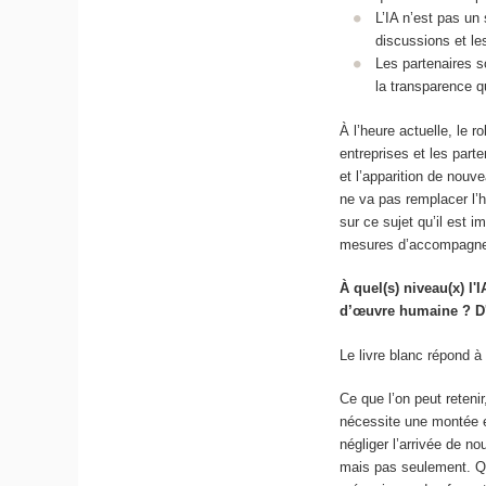
L’IA n’est pas un 
discussions et le
Les partenaires s
la transparence q
À l’heure actuelle, le 
entreprises et les part
et l’apparition de nouv
ne va pas remplacer l’
sur ce sujet qu’il est 
mesures d’accompagnem
À quel(s) niveau(x) l'
d’œuvre humaine ? D'ai
Le livre blanc répond à
Ce que l’on peut reteni
nécessite une montée e
négliger l’arrivée de n
mais pas seulement. Que