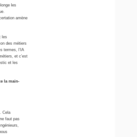
olonge les
ue.
ncertation amène
t les
tion des métiers
s termes, l’IA
étiers, et c’est
stic et les
ce la main-
. Cela
ne faut pas
ingénieurs,
 nous