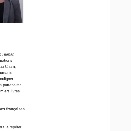
ab Human
mations
s au Cnam,
 Humanis
souligner
s partenaires
emiers livres
ines françaises
eut la repérer