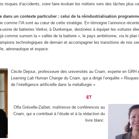
les risques d’accidents, voire faire évoluer les métiers vers des tâches plus va
e dans un contexte particulier : celui de la réindustrialisation programm
rgie comme l’IA sont au cœur de cette stratégie. En témoigne l’annonce récent
-usine de batteries Verkor, à Dunkerque, destinées à équiper les voitures élec
jà comme surnom la « vallée de la batterie », le pays ambitionne, via le plan
hampions technologiques de demain et accompagner les transitions de nos se
ile, aéronautique et espace.
Cécile Dejoux, professeure des universités au Cnam, experte en GRH et
Learning Lab Human Change
du Cnam, qui a dirigé l’enquête « Risques
de l’intelligence artificielle dans la métallurgie »
ET
Olfa Gréselle-Zaïbet, maîtresse de conférences au
Cnam, qui a contribué à l’étude et à la rédaction du
livre blanc.