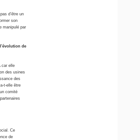
pas d’être un
former son
tre manipulé par
l'évolution de
 car elle
ion des usines
aissance des
-t-elle être
 un comité
 partenaires
ocial. Ce
tence de