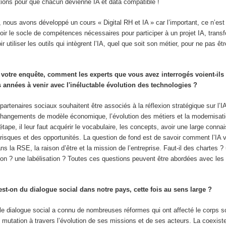
ions pour que chacun devienne IA et data compatible !
nous avons développé un cours « Digital RH et IA » car l’important, ce n’est 
voir le socle de compétences nécessaires pour participer à un projet IA, trans
ir utiliser les outils qui intègrent l’IA, quel que soit son métier, pour ne pas ê
 votre enquête, comment les experts que vous avez interrogés voient-ils 
s années à venir avec l'inéluctable évolution des technologies ?
partenaires sociaux souhaitent être associés à la réflexion stratégique sur l’IA
 changements de modèle économique, l’évolution des métiers et la modernisat
 étape, il leur faut acquérir le vocabulaire, les concepts, avoir une large conn
risques et des opportunités. La question de fond est de savoir comment l’IA va
ns la RSE, la raison d’être et la mission de l’entreprise. Faut-il des chartes ?
tion ? une labélisation ? Toutes ces questions peuvent être abordées avec les
est-on du dialogue social dans notre pays, cette fois au sens large ?
le dialogue social a connu de nombreuses réformes qui ont affecté le corps s
le mutation à travers l’évolution de ses missions et de ses acteurs. La coexis