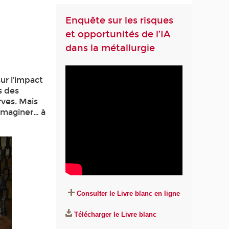
Enquête sur les risques
et opportunités de l’IA
dans la métallurgie
r l’impact
s des
rves. Mais
’imaginer… à
Consulter le Livre blanc en ligne
Télécharger le Livre blanc