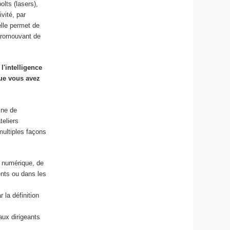
lts (lasers),
vité, par
ielle permet de
 promouvant de
l'intelligence
que vous avez
ine de
teliers
 multiples façons
n numérique, de
ients ou dans les
 la définition
aux dirigeants