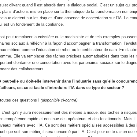
sujet clivant quand il est abordé dans le dialogue social. C’est un sujet qui pr
s plans d’actions mis en place sur la thématique de la transformation numériq
ociaux alertent sur les risques d’une absence de concertation sur l’IA. La co
ui est un fondement de la confiance.
robot peut remplacer la caissière ou le machiniste et de tels exemples poussen
enaires sociaux à réfléchir à la façon d’accompagner la transformation, l’évolu
eaux métiers comme l’éducation de robot ou le certificateur de data. En d’autre
homme. Elle va remplacer des tâches précises automatisables dans tous les m
important d’entamer une concertation avec les partenaires sociaux sur le diagno
ent des collaborateurs.
IA peut-elle ou doit-elle intervenir dans l'industrie sans qu'elle concurren
lleurs, est-ce si facile d'introduire l'IA dans ce type de secteur ?
 toutes ces questions !
(disponible ci-contre)
r, c’est qu’il y aura nécessairement des métiers à risque, des tâches à risques
n compétence rapide et continue des opérateurs et des fonctionnels. Mais il 
ouveaux métiers avec l’IA. Ce sont des métiers spécialisés accessibles à des 
l que soit son métier, il sera concerné par l’IA. C’est pour cette raison que