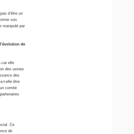
pas d’être un
former son
tre manipulé par
l'évolution de
 car elle
ion des usines
aissance des
-t-elle être
 un comité
 partenaires
ocial. Ce
tence de