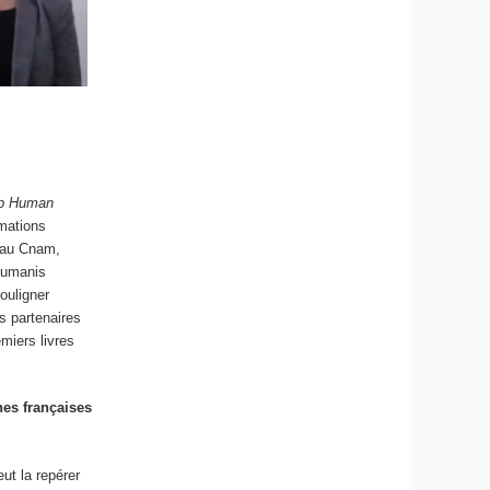
ab Human
mations
s au Cnam,
 Humanis
souligner
s partenaires
emiers livres
ines françaises
eut la repérer