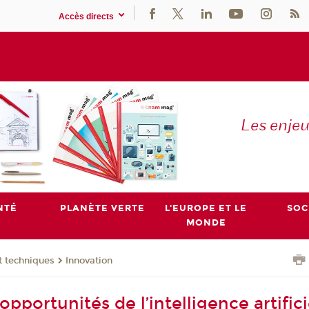
Accès directs
Les enje
NTÉ
PLANÈTE VERTE
L'EUROPE ET LE
SOC
MONDE
t techniques
Innovation
opportunités de l’intelligence artifici