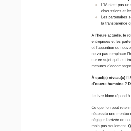
L’IA n’est pas un 
discussions et le
Les partenaires s
la transparence q
À l’heure actuelle, le 
entreprises et les part
et l’apparition de nouv
ne va pas remplacer l’
sur ce sujet qu’il est 
mesures d’accompagnem
À quel(s) niveau(x) l'
d’œuvre humaine ? D'ai
Le livre blanc répond à
Ce que l’on peut reteni
nécessite une montée e
négliger l’arrivée de n
mais pas seulement. Que