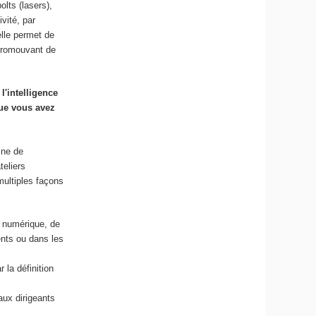
lts (lasers),
vité, par
ielle permet de
 promouvant de
l'intelligence
que vous avez
ine de
teliers
 multiples façons
n numérique, de
ients ou dans les
 la définition
aux dirigeants