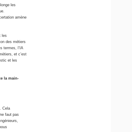
olonge les
ue.
ncertation amène
t les
tion des métiers
s termes, l’IA
étiers, et c’est
stic et les
ce la main-
. Cela
ne faut pas
ingénieurs,
 nous