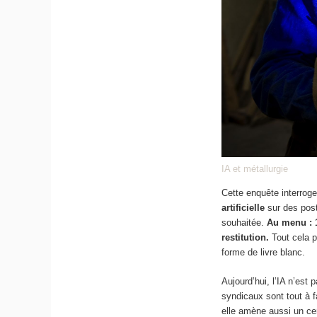
IA et métallurgie
Cette enquête interrog
artificielle
sur des post
souhaitée.
Au menu : 1
restitution.
Tout cela p
forme de livre blanc.
Aujourd’hui, l’IA n’est
syndicaux sont tout à fa
elle amène aussi un cer