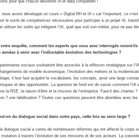
ions pour que chacun devienne IA et data compatible !
nous avons développé un cours « Digital RH et IA » car l’important, ce n’est 
voir le socle de compétences nécessaires pour participer à un projet IA, trans
ir utiliser les outils qui intègrent l’IA, quel que soit son métier, pour ne pas ê
 votre enquête, comment les experts que vous avez interrogés voient-ils 
s années à venir avec l'inéluctable évolution des technologies ?
partenaires sociaux souhaitent être associés à la réflexion stratégique sur l’IA
 changements de modèle économique, l’évolution des métiers et la modernisat
 étape, il leur faut acquérir le vocabulaire, les concepts, avoir une large conn
risques et des opportunités. La question de fond est de savoir comment l’IA va
ns la RSE, la raison d’être et la mission de l’entreprise. Faut-il des chartes ?
tion ? une labélisation ? Toutes ces questions peuvent être abordées avec les
est-on du dialogue social dans notre pays, cette fois au sens large ?
le dialogue social a connu de nombreuses réformes qui ont affecté le corps s
le mutation à travers l’évolution de ses missions et de ses acteurs. La coexis