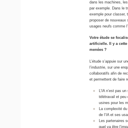
dans les machines, les 
par exemple. Dans le tr
exemple pour classer, tr
proposer de nouveaux s
usages neufs comme l’al
Votre étude se focalis
artificielle. Il y a 
menées ?
L’étude s’appuie sur u
l’industrie, sur une en
collaboratifs afin de re
et permettent de faire 
L’IA n’est pas un
télétravail et peu
usines pour les m
La complexité du s
de l’IA et ses u
Les partenaires s
quel va être l’impa