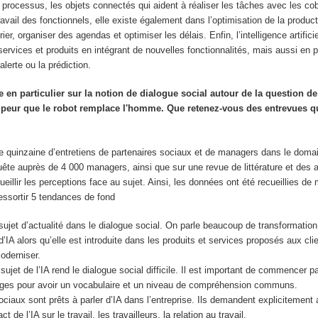
processus, les objets connectés qui aident à réaliser les tâches avec les cobo
avail des fonctionnels, elle existe également dans l’optimisation de la producti
ier, organiser des agendas et optimiser les délais. Enfin, l’intelligence artific
ervices et produits en intégrant de nouvelles fonctionnalités, mais aussi en
erte ou la prédiction.
e en particulier sur la notion de dialogue social autour de la question de 
cette peur que le robot remplace l'homme. Que retenez-vous des entrevues 
ne quinzaine d’entretiens de partenaires sociaux et de managers dans le doma
quête auprès de 4 000 managers, ainsi que sur une revue de littérature et des a
cueillir les perceptions face au sujet. Ainsi, les données ont été recueillies de
ressortir 5 tendances de fond
 sujet d’actualité dans le dialogue social. On parle beaucoup de transformatio
 d’IA alors qu’elle est introduite dans les produits et services proposés aux cl
oderniser.
ujet de l’IA rend le dialogue social difficile. Il est important de commencer par
sages pour avoir un vocabulaire et un niveau de compréhension communs.
ociaux sont prêts à parler d’IA dans l’entreprise. Ils demandent explicitement 
ct de l’IA sur le travail, les travailleurs, la relation au travail.