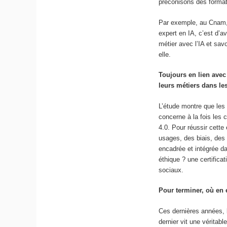
préconisons des format
Par exemple, au Cnam, 
expert en IA, c’est d’a
métier avec l’IA et savo
elle.
Toujours en lien avec
leurs métiers dans le
L’étude montre que les 
concerne à la fois les
4.0. Pour réussir cette
usages, des biais, des 
encadrée et intégrée da
éthique ? une certifica
sociaux.
Pour terminer, où en 
Ces dernières années, 
dernier vit une véritab