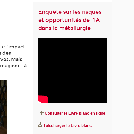
Enquête sur les risques
et opportunités de l’IA
dans la métallurgie
r l’impact
s des
rves. Mais
’imaginer… à
Consulter le Livre blanc en ligne
Télécharger le Livre blanc