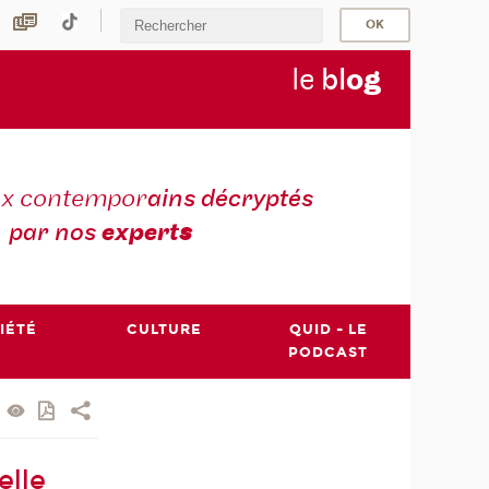
le
bl
o
g
ux contempor
ains décryptés
par nos
expert
s
IÉTÉ
CULTURE
QUID - LE
PODCAST
elle