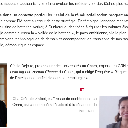
les risques d’accidents, voire faire évoluer les métiers vers des tâches plus va
e dans un contexte particulier : celui de la réindustrialisation programm
rgie comme l’IA sont au cœur de cette stratégie. En témoigne l’annonce récent
-usine de batteries Verkor, à Dunkerque, destinées à équiper les voitures élec
jà comme surnom la « vallée de la batterie », le pays ambitionne, via le plan
hampions technologiques de demain et accompagner les transitions de nos se
ile, aéronautique et espace.
Cécile Dejoux, professeure des universités au Cnam, experte en GRH et
Learning Lab Human Change
du Cnam, qui a dirigé l’enquête « Risques
de l’intelligence artificielle dans la métallurgie »
ET
Olfa Gréselle-Zaïbet, maîtresse de conférences au
Cnam, qui a contribué à l’étude et à la rédaction du
livre blanc.