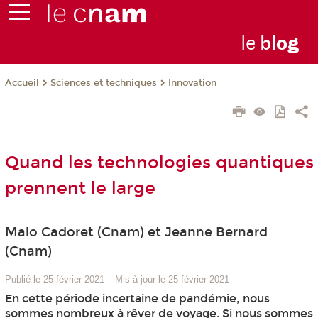
le
bl
o
g
Sciences et techniques
Innovation
Accueil
Quand les technologies quantiques
prennent le large
Malo Cadoret (Cnam) et Jeanne Bernard
(Cnam)
Publié le 25 février 2021
–
Mis à jour le 25 février 2021
En cette période incertaine de pandémie, nous
sommes nombreux à rêver de voyage. Si nous sommes