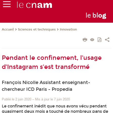
le
bl
o
g
Sciences et techniques
Innovation
Accueil
Pendant le confinement, l’usage
d’Instagram s’est transformé
François Nicolle Assistant enseignant-
chercheur ICD Paris - Propedia
Publié le 2 juin 2020
–
Mis à jour le 7 juin 2020
Le confinement inédit que nous avons vécu pendant
quasiment deux mois a touché de nombreux pans de