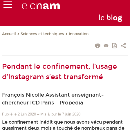
le
bl
o
g
Sciences et techniques
Innovation
Accueil
Pendant le confinement, l’usage
d’Instagram s’est transformé
François Nicolle Assistant enseignant-
chercheur ICD Paris - Propedia
Publié le 2 juin 2020
–
Mis à jour le 7 juin 2020
Le confinement inédit que nous avons vécu pendant
quasiment deux mois a touché de nombreux pans de