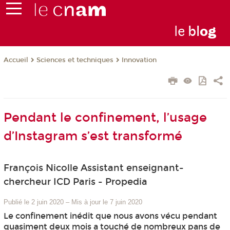
le
bl
o
g
Sciences et techniques
Innovation
Accueil
Pendant le confinement, l’usage
d’Instagram s’est transformé
François Nicolle Assistant enseignant-
chercheur ICD Paris - Propedia
Publié le 2 juin 2020
–
Mis à jour le 7 juin 2020
Le confinement inédit que nous avons vécu pendant
quasiment deux mois a touché de nombreux pans de