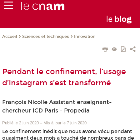
le
bl
o
g
Sciences et techniques
Innovation
Accueil
Pendant le confinement, l’usage
d’Instagram s’est transformé
François Nicolle Assistant enseignant-
chercheur ICD Paris - Propedia
Publié le 2 juin 2020
–
Mis à jour le 7 juin 2020
Le confinement inédit que nous avons vécu pendant
quasiment deux mois a touché de nombreux pans de