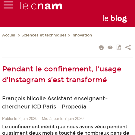
le
bl
o
g
Sciences et techniques
Innovation
Accueil
Pendant le confinement, l’usage
d’Instagram s’est transformé
François Nicolle Assistant enseignant-
chercheur ICD Paris - Propedia
Publié le 2 juin 2020
–
Mis à jour le 7 juin 2020
Le confinement inédit que nous avons vécu pendant
quasiment deux mois a touché de nombreux pans de