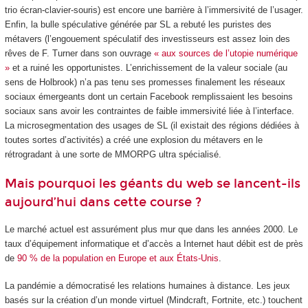
trio écran-clavier-souris) est encore une barrière à l’immersivité de l’usager.
Enfin, la bulle spéculative générée par SL a rebuté les puristes des
métavers (l’engouement spéculatif des investisseurs est assez loin des
rêves de F. Turner dans son ouvrage
« aux sources de l’utopie numérique
»
et a ruiné les opportunistes. L’enrichissement de la valeur sociale (au
sens de Holbrook) n’a pas tenu ses promesses finalement les réseaux
sociaux émergeants dont un certain Facebook remplissaient les besoins
sociaux sans avoir les contraintes de faible immersivité liée à l’interface.
La microsegmentation des usages de SL (il existait des régions dédiées à
toutes sortes d’activités) a créé une explosion du métavers en le
rétrogradant à une sorte de MMORPG ultra spécialisé.
Mais pourquoi les géants du web se lancent-ils
aujourd’hui dans cette course ?
Le marché actuel est assurément plus mur que dans les années 2000. Le
taux d’équipement informatique et d’accès a Internet haut débit est de près
de
90 % de la population en Europe et aux États-Unis
.
La pandémie a démocratisé les relations humaines à distance. Les jeux
basés sur la création d’un monde virtuel (Mindcraft, Fortnite, etc.) touchent