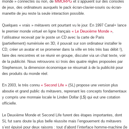
monde » connectés ou non, de
MMORPG
et s’appuient sur des consoles
de jeux, des ordinateurs auxquels le pack écran-clavier-souris ou écran-
manette de jeu reste la seule interaction possible.
Quelques « vrais » métavers ont pourtant vu le jour. En 1997 Canal+ lance
le premier monde virtuel en ligne français
« Le Deuxième Monde »
,
l’utilisateur recevait par le poste un CD avec la carte de Paris
(partiellement) numérisée en 3D, il pouvait sur son ordinateur installer le
CD, créer un avatar et se promener dans la ville en très très bas débit !),
faire des rencontres et se réunir en groupe, discuter via un chat texte, voir
de la publicité. Nous retrouvons ici trois des quatre règles proposées par
Stephenson, la dimension économique se résumait à de la publicité pour
des produits du monde réel.
En 2003, le très connu
« Second Life »
(SL) propose une version plus
aboutie et grand public du métavers, reprenant les concepts fondamentaux
y compris une monnaie locale le Linden Dollar (L$) qui eut une cotation
officielle.
Le Deuxième Monde et Second Life furent des étapes importantes, dont
SL fut sans doute la plus belle réussite mais l’engouement du métavers
s’est épuisé pour deux raisons : tout d’abord l’interface homme-machine (le