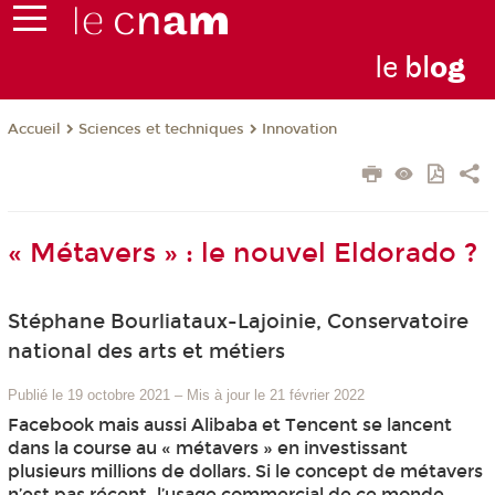
le
bl
o
g
Sciences et techniques
Innovation
Accueil
« Métavers » : le nouvel Eldorado ?
Stéphane Bourliataux-Lajoinie, Conservatoire
national des arts et métiers
Publié le 19 octobre 2021
–
Mis à jour le 21 février 2022
Facebook mais aussi Alibaba et Tencent se lancent
dans la course au « métavers » en investissant
plusieurs millions de dollars. Si le concept de métavers
n’est pas récent, l’usage commercial de ce monde