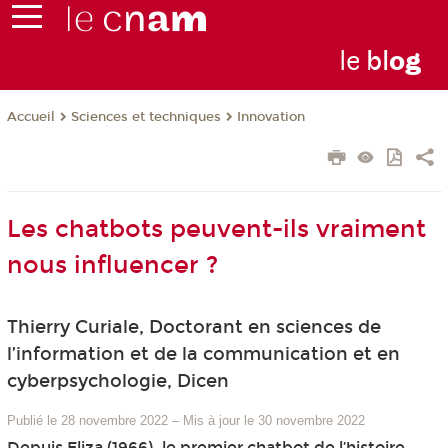
le
bl
o
g
Sciences et techniques
Innovation
Accueil
Les chatbots peuvent-ils vraiment
nous influencer ?
Thierry Curiale, Doctorant en sciences de
l’information et de la communication et en
cyberpsychologie, Dicen
Publié le 28 novembre 2022
–
Mis à jour le 30 novembre 2022
Depuis Eliza (1966), le premier chatbot de l’histoire,