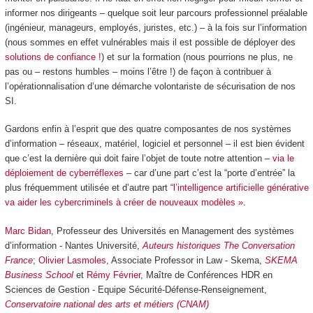
informer nos dirigeants – quelque soit leur parcours professionnel préalable
(ingénieur, manageurs, employés, juristes, etc.) – à la fois sur l’information
(nous sommes en effet vulnérables mais il est possible de déployer des
solutions de confiance !
) et sur la formation (nous pourrions ne plus, ne
pas ou – restons humbles – moins l’être !) de façon à contribuer à
l’opérationnalisation d’une démarche volontariste de sécurisation de nos
SI.
Gardons enfin à l’esprit que des quatre composantes de nos systèmes
d’information – réseaux, matériel, logiciel et personnel – il est bien évident
que c’est la dernière qui doit faire l’objet de toute notre attention –
via le
déploiement de cyberréflexes
– car d’une part c’est la “porte d’entrée” la
plus fréquemment utilisée et d’autre part “
l’intelligence artificielle générative
va aider les cybercriminels à créer de nouveaux modèles »
.
Marc Bidan
, Professeur des Universités en Management des systèmes
d’information - Nantes Université,
Auteurs historiques The Conversation
France
;
Olivier Lasmoles
, Associate Professor in Law - Skema,
SKEMA
Business School
et
Rémy Février
, Maître de Conférences HDR en
Sciences de Gestion - Equipe Sécurité-Défense-Renseignement,
Conservatoire national des arts et métiers (CNAM)