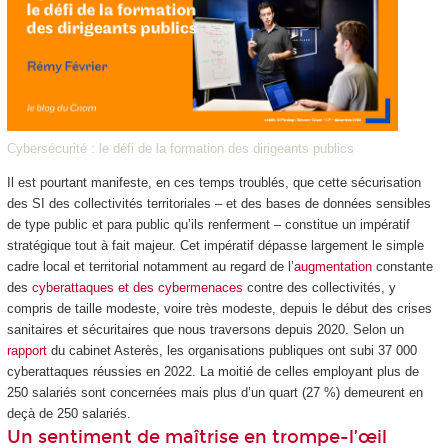
Cybersécurité : le défi de la formation des dirigeants publics
Il est pourtant manifeste, en ces temps troublés, que cette sécurisation
des SI des collectivités territoriales – et des bases de données sensibles
de type public et para public qu’ils renferment – constitue un impératif
stratégique tout à fait majeur. Cet impératif dépasse largement le simple
cadre local et territorial notamment au regard de l’
augmentation
constante
des
cyberattaques et des cybermenaces
contre des collectivités, y
compris de taille modeste, voire très modeste, depuis le début des crises
sanitaires et sécuritaires que nous traversons depuis 2020. Selon un
rapport
du cabinet Asterès, les organisations publiques ont subi 37 000
cyberattaques réussies en 2022. La moitié de celles employant plus de
250 salariés sont concernées mais plus d’un quart (27 %) demeurent en
deçà de 250 salariés.
Un sentiment de maîtrise en trompe-l’œil