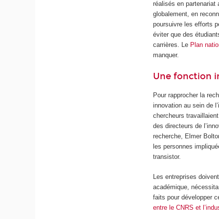
réalisés en partenariat
globalement, en reconna
poursuivre les efforts 
éviter que des étudian
carrières. Le
Plan natio
manquer.
Une fonction i
Pour rapprocher la rech
innovation au sein de l
chercheurs travaillaien
des directeurs de l’inn
recherche, Elmer Bolton
les personnes impliqué
transistor.
Les entreprises doivent
académique, nécessit
faits pour développer 
entre le CNRS et l’indus