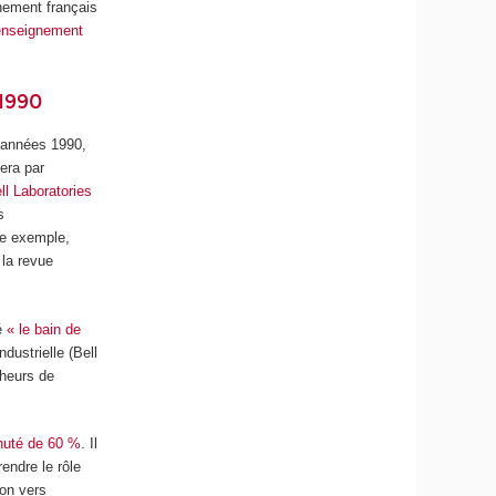
nement français
’enseignement
 1990
s années 1990,
era par
l Laboratories
s
tre exemple,
la revue
lé
« le bain de
dustrielle (Bell
cheurs de
huté de 60 %
. Il
endre le rôle
ion vers