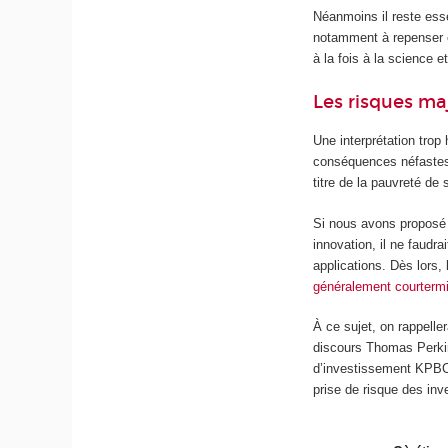
Néanmoins il reste esse
notamment à repenser e
à la fois à la science e
Les risques ma
Une interprétation trop
conséquences néfastes
titre de la pauvreté de
Si nous avons proposé 
innovation, il ne faudr
applications. Dès lors,
généralement courterm
À ce sujet, on rappelle
discours Thomas Perkins
d’investissement KPBC 
prise de risque des inv