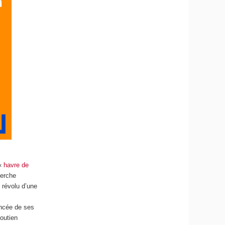
 «
havre de
herche
 révolu d’une
ancée de ses
soutien