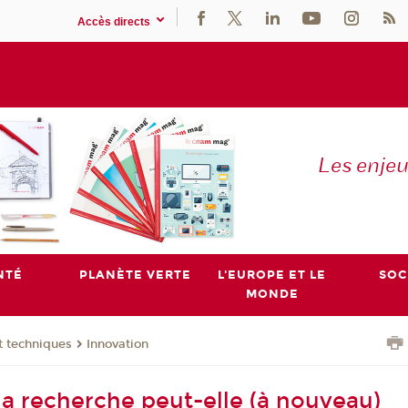
Accès directs
Les enje
NTÉ
PLANÈTE VERTE
L'EUROPE ET LE
SOC
MONDE
t techniques
Innovation
 recherche peut-elle (à nouveau)