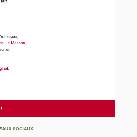
fait
Professeur,
cal Le Masson
,
eur en
iginal
.
es
EAUX SOCIAUX