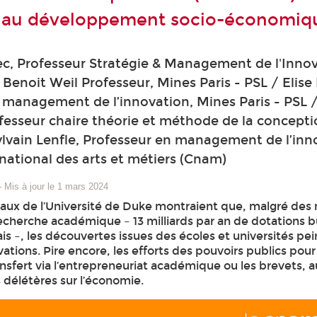
r au développement socio-économiq
c, Professeur Stratégie & Management de l'Innov
Benoit Weil Professeur, Mines Paris - PSL / Elise 
management de l’innovation, Mines Paris - PSL /
esseur chaire théorie et méthode de la concepti
Sylvain Lenfle, Professeur en management de l’inn
national des arts et métiers (Cnam)
–
Mis à jour le 1 mars 2024
vaux de l’Université de Duke montraient que, malgré des m
 recherche académique – 13 milliards par an de dotations 
ais –, les découvertes issues des écoles et universités pe
ations. Pire encore, les efforts des pouvoirs publics pour
nsfert via l’entrepreneuriat académique ou les brevets, a
délétères sur l’économie.