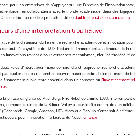
ntiel pour les entreprises de s’appuyer sur une Direction de l’Innovation forte,
t renforcer les collaborations avec le monde académique, dans des logiques 
t à l’industrie : un modèle prometteur dit de
double impact science-industrie
.
jeurs d’une interprétation trop hâtive
 hâtive de la distension du lien entre recherche académique et innovation pourr
 sur tout l’écosystème de R&D. Réduire le financement académique de la re
 ses innovations revient à bouleverser ses mécanismes, nier l’hétérogénéité d
deux voies d’intérêt pour mieux comprendre et rapprocher recherche académ
ait pas oublier que les recherches peuvent aussi prendre du temps avant de tro
 le financement public reste essentiel dans un contexte où
l’investissement pr
iste
.
ra la phrase cinglante de Paul Berg, Prix Nobel de chimie 1980, interrompant e
, surnommé « le roi de la Silicon Valley » pour le rôle central de son célèbr
(Genentech, Google, Amazon, HP). Alors que Perkins s’attachait à célébrer le
estisseurs pour l’innovation, le lauréat du Nobel
lui lance
: