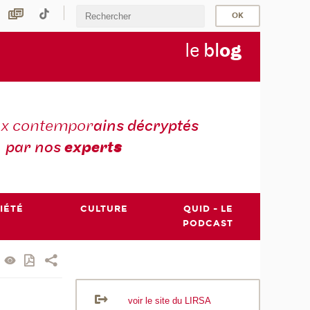
le
bl
o
g
ux contempor
ains décryptés
par nos
expert
s
IÉTÉ
CULTURE
QUID - LE
PODCAST
voir le site du LIRSA