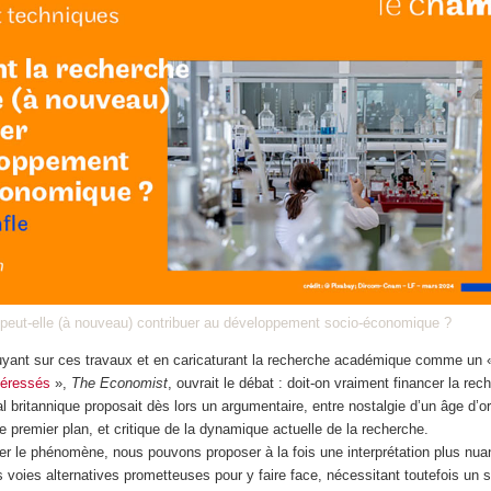
peut-elle (à nouveau) contribuer au développement socio-économique ?
puyant sur ces travaux et en caricaturant la recherche académique comme un
téressés
»,
The Economist
, ouvrait le débat : doit-on vraiment financer la rec
 britannique proposait dès lors un argumentaire, entre nostalgie d’un âge d’or
de premier plan, et critique de la dynamique actuelle de la recherche.
er le phénomène, nous pouvons proposer à la fois une interprétation plus nu
voies alternatives prometteuses pour y faire face, nécessitant toutefois un 