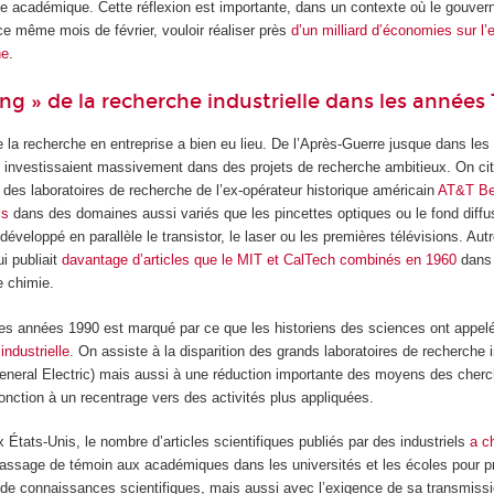
he académique. Cette réflexion est importante, dans un contexte où le gouver
ce même mois de février, vouloir réaliser près
d’un milliard d’économies sur l
he
.
ang » de la recherche industrielle dans les années
de la recherche en entreprise a bien eu lieu. De l’Après-Guerre jusque dans le
s investissaient massivement dans des projets de recherche ambitieux. On cit
des laboratoires de recherche de l’ex-opérateur historique américain
AT&T Bel
ls
dans des domaines aussi variés que les pincettes optiques ou le fond diffu
développé en parallèle le transistor, le laser ou les premières télévisions. Au
i publiait
davantage d’articles que le MIT et CalTech combinés en 1960
dans 
 chimie.
 des années 1990 est marqué par ce que les historiens des sciences ont appe
industrielle
. On assiste à la disparition des grands laboratoires de recherche in
eneral Electric) mais aussi à une réduction importante des moyens des cher
njonction à un recentrage vers des activités plus appliquées.
 États-Unis, le nombre d’articles scientifiques publiés par des industriels
a c
 passage de témoin aux académiques dans les universités et les écoles pour pr
r de connaissances scientifiques, mais aussi avec l’exigence de sa transmiss