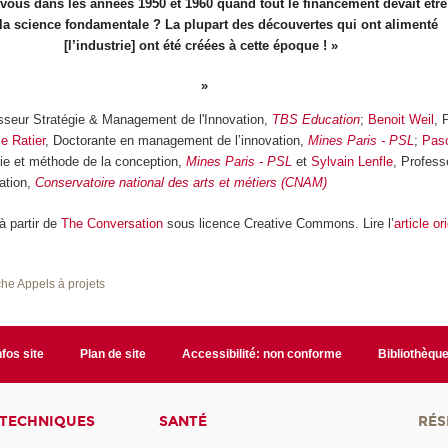
-vous dans les années 1950 et 1960 quand tout le financement devait être 
la science fondamentale ? La plupart des découvertes qui ont alimenté
[l’industrie] ont été créées à cette époque ! »
esseur Stratégie & Management de l'Innovation,
TBS Education
;
Benoit Weil
, 
se Ratier
, Doctorante en management de l’innovation,
Mines Paris - PSL
;
Pas
rie et méthode de la conception,
Mines Paris - PSL
et
Sylvain Lenfle
, Profess
ation,
Conservatoire national des arts et métiers (CNAM)
 à partir de
The Conversation
sous licence Creative Commons. Lire l’
article or
he Appels à projets
nfos site
Plan de site
Accessibilité: non conforme
Bibliothèqu
 TECHNIQUES
SANTÉ
RÉS