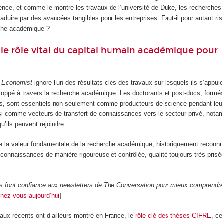
uence, et comme le montre les travaux de l’université de Duke, les recherch
raduire par des avancées tangibles pour les entreprises. Faut-il pour autant ri
rche académique ?
 le rôle vital du capital humain académique pour
 Economist
ignore l’un des résultats clés des travaux sur lesquels ils s’appuien
loppé à travers la recherche académique. Les doctorants et post-docs, formés
les, sont essentiels non seulement comme producteurs de science pendant leu
 comme vecteurs de transfert de connaissances vers le secteur privé, nota
qu’ils peuvent rejoindre.
re la valeur fondamentale de la recherche académique, historiquement reconn
connaissances de manière rigoureuse et contrôlée, qualité toujours très pris
rs font confiance aux newsletters de The Conversation pour mieux comprendr
nez-vous aujourd’hui
]
aux récents ont d’ailleurs montré en France, le
rôle clé des thèses CIFRE
, c