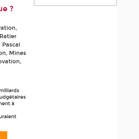
ue ?
ation,
Ratier
 Pascal
on, Mines
ovation,
illiards
budgétaires
inent à
uraient