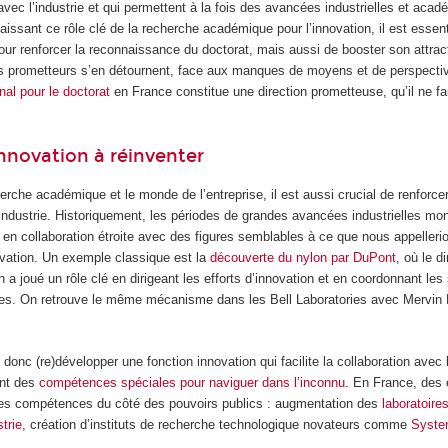
 avec l’industrie et qui permettent à la fois des avancées industrielles et aca
issant ce rôle clé de la recherche académique pour l’innovation, il est essent
pour renforcer la reconnaissance du doctorat, mais aussi de booster son attract
ts prometteurs s’en détournent, face aux manques de moyens et de perspecti
nal pour le doctorat
en France constitue une direction prometteuse, qu’il ne f
nnovation à réinventer
erche académique et le monde de l’entreprise, il est aussi crucial de renforcer
’industrie. Historiquement, les périodes de grandes avancées industrielles mon
t en collaboration étroite avec des figures semblables à ce que nous appelleri
ovation. Un exemple classique est la
découverte du nylon par DuPont
, où le d
 a joué un rôle clé en dirigeant les efforts d’innovation et en coordonnant les 
es. On retrouve le même mécanisme dans les Bell Laboratories avec Mervin K
 donc (re)développer une fonction innovation qui facilite la collaboration avec 
ant des
compétences spéciales pour naviguer dans l’inconnu
. En France, des 
ces compétences du côté des pouvoirs publics : augmentation des
laboratoir
trie
, création d’instituts de recherche technologique novateurs comme
Syst