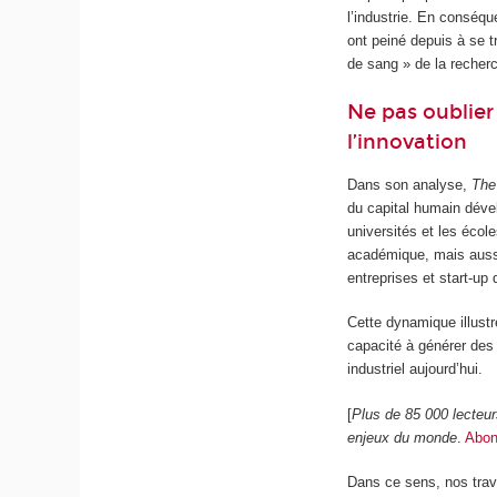
l’industrie. En conséq
ont peiné depuis à se t
de sang » de la reche
Ne pas oublier
l’innovation
Dans son analyse,
The
du capital humain déve
universités et les éco
académique, mais aussi
entreprises et start-up 
Cette dynamique illust
capacité à générer des 
industriel aujourd’hui.
[
Plus de 85 000 lecteu
enjeux du monde
.
Abon
Dans ce sens, nos trav