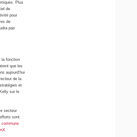
démiques. Plus
iel de
ivité pour
ves de
audra pas
 la fonction
trent que les
ons aujourd’hui
irecteur de la
stratégies et
elly sur le
le secteur
efforts sont
es communs
emX
.