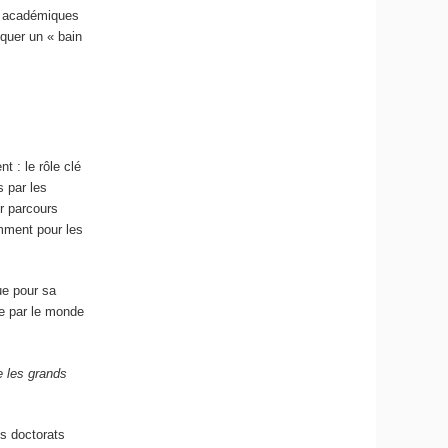
es académiques
squer un « bain
t : le rôle clé
 par les
r parcours
mment pour les
ue pour sa
ée par le monde
e les grands
es doctorats