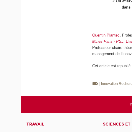
« Où étiez
dans 
Quentin Plantec
, Prof
Mines Paris - PSL
;
Eli
Professeur chaire théo
management de l’innov
Cet article est republié
| Innovation
Recherc
I
TRAVAIL
SCIENCES ET